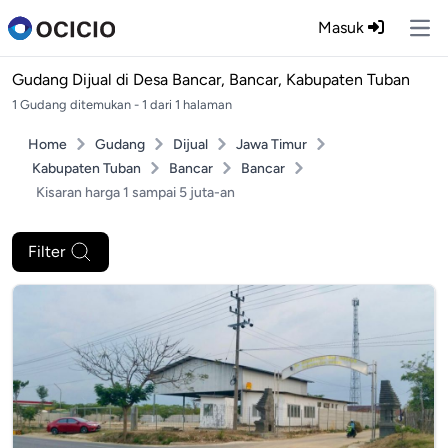
Masuk
Ope
Gudang Dijual di
Desa Bancar, Bancar, Kabupaten Tuban
1 Gudang ditemukan - 1 dari 1 halaman
Home
Gudang
Dijual
Jawa Timur
Kabupaten Tuban
Bancar
Bancar
Kisaran harga 1 sampai 5 juta-an
Filter