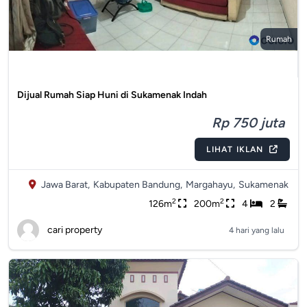
Rumah
Dijual Rumah Siap Huni di Sukamenak Indah
Rp 750 juta
LIHAT IKLAN
Jawa Barat,
Kabupaten Bandung,
Margahayu,
Sukamenak
2
2
126m
200m
4
2
cari property
4 hari yang lalu