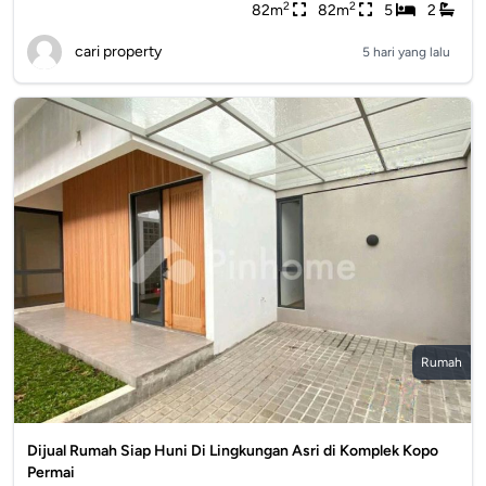
2
2
82m
82m
5
2
cari property
5 hari yang lalu
Rumah
Dijual Rumah Siap Huni Di Lingkungan Asri di Komplek Kopo
Permai