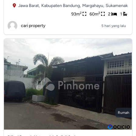
Jawa Barat,
Kabupaten Bandung,
Margahayu,
Sukamenak
2
2
93m
60m
2
1
cari property
5 hari yang lalu
Rumah