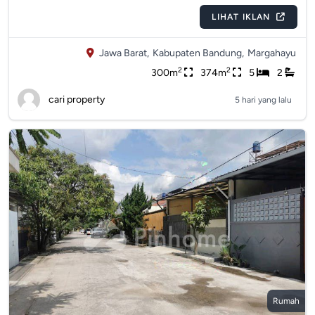
LIHAT IKLAN
Jawa Barat,
Kabupaten Bandung,
Margahayu
2
2
300m
374m
5
2
cari property
5 hari yang lalu
Rumah