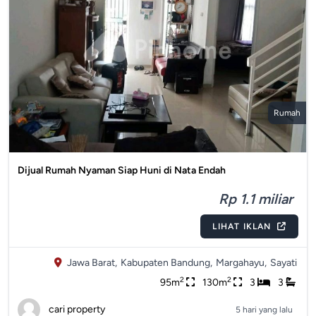
Rumah
Dijual Rumah Nyaman Siap Huni di Nata Endah
Rp 1.1 miliar
LIHAT IKLAN
Jawa Barat,
Kabupaten Bandung,
Margahayu,
Sayati
2
2
95m
130m
3
3
cari property
5 hari yang lalu