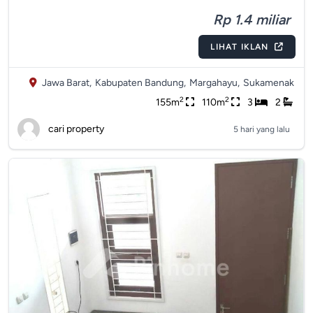
Rp 1.4 miliar
LIHAT IKLAN
Jawa Barat,
Kabupaten Bandung,
Margahayu,
Sukamenak
2
2
155m
110m
3
2
cari property
5 hari yang lalu