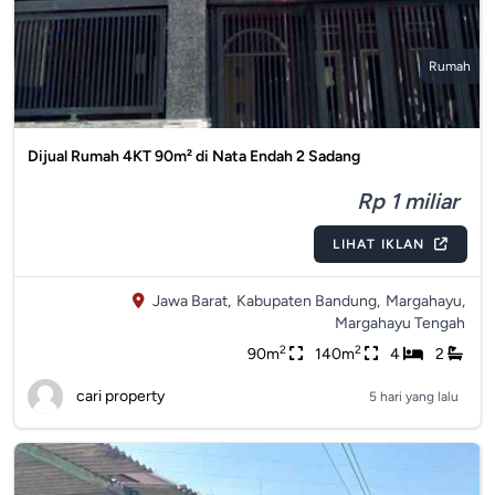
Rumah
Dijual Rumah 4KT 90m² di Nata Endah 2 Sadang
Rp 1 miliar
LIHAT IKLAN
Jawa Barat,
Kabupaten Bandung,
Margahayu,
Margahayu Tengah
2
2
90m
140m
4
2
cari property
5 hari yang lalu