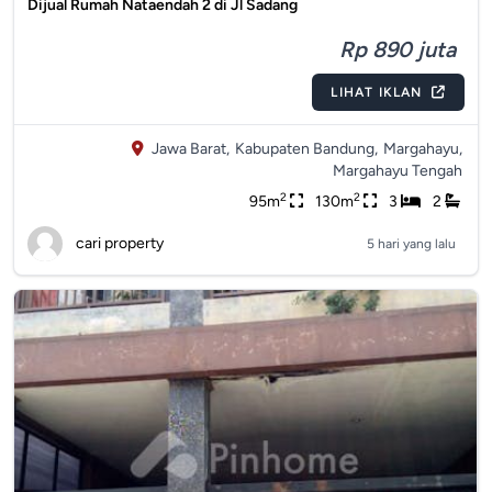
Dijual Rumah Nataendah 2 di Jl Sadang
Rp 890 juta
LIHAT IKLAN
Jawa Barat,
Kabupaten Bandung,
Margahayu,
Margahayu Tengah
2
2
95m
130m
3
2
cari property
5 hari yang lalu