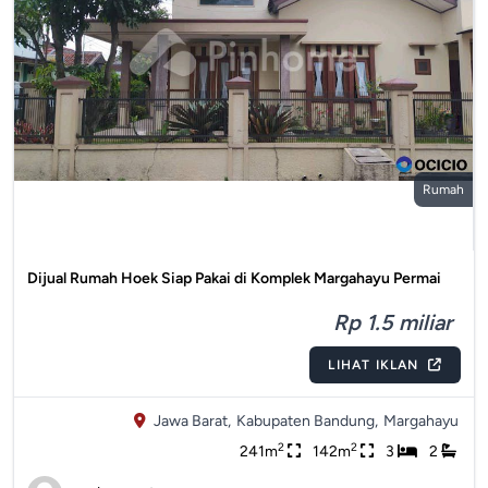
Rumah
Dijual Rumah Hoek Siap Pakai di Komplek Margahayu Permai
Rp 1.5 miliar
LIHAT IKLAN
Jawa Barat,
Kabupaten Bandung,
Margahayu
2
2
241m
142m
3
2