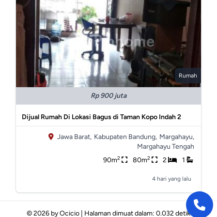
Rumah
Rp 900 juta
Dijual Rumah Di Lokasi Bagus di Taman Kopo Indah 2
Jawa Barat,
Kabupaten Bandung,
Margahayu,
Margahayu Tengah
2
2
90m
80m
2
1
4 hari yang lalu
© 2026 by
Ocicio
|
Halaman dimuat dalam: 0.032 detik