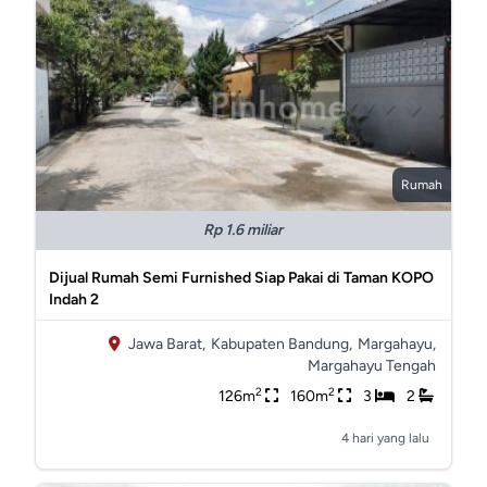
Rumah
Rp 1.6 miliar
Dijual Rumah Semi Furnished Siap Pakai di Taman KOPO
Indah 2
Jawa Barat,
Kabupaten Bandung,
Margahayu,
Margahayu Tengah
2
2
126m
160m
3
2
4 hari yang lalu