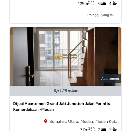
2
129m
5
4
1 minggu yang lalu
Apartemen
Rp 1.25 miliar
Dijual Apartemen Grand Jati Junction Jalan Perintis
Kemerdekaan -Medan
Sumatera Utara,
Medan,
Medan Kota
2
77m
2
2