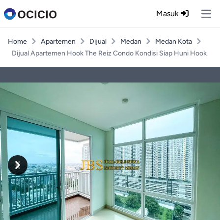
Masuk
Ope
Home
Apartemen
Dijual
Medan
Medan Kota
Dijual Apartemen Hook The Reiz Condo Kondisi Siap Huni Hook
Previous
Next