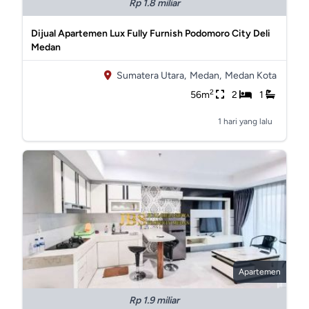
Rp 1.8 miliar
Dijual Apartemen Lux Fully Furnish Podomoro City Deli
Medan
Sumatera Utara,
Medan,
Medan Kota
2
56m
2
1
1 hari yang lalu
Apartemen
Rp 1.9 miliar