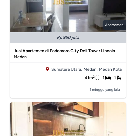
Apartemen
Rp 950 juta
Jual Apartemen di Podomoro City Deli Tower Lincoln -
Medan
Sumatera Utara,
Medan,
Medan Kota
2
41m
1
1
1 minggu yang lalu