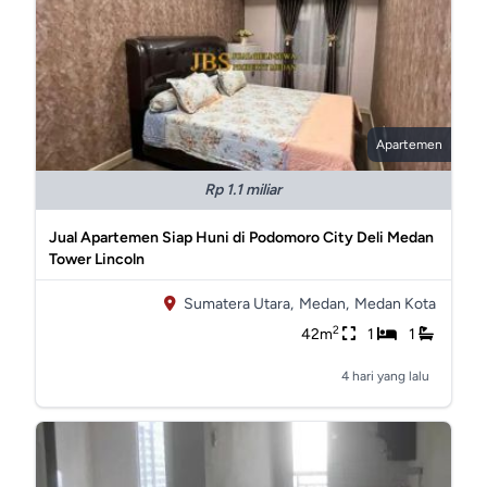
Apartemen
Rp 1.1 miliar
Jual Apartemen Siap Huni di Podomoro City Deli Medan
Tower Lincoln
Sumatera Utara,
Medan,
Medan Kota
2
42m
1
1
4 hari yang lalu