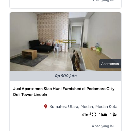
3 hari yang lalu
Apartemen
Rp 900 juta
Jual Apartemen Siap Huni Furnished di Podomoro City
Deli Tower Lincoln
Sumatera Utara,
Medan,
Medan Kota
2
41m
1
1
4 hari yang lalu