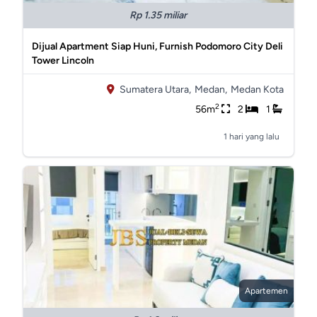
Rp 1.35 miliar
Dijual Apartment Siap Huni, Furnish Podomoro City Deli
Tower Lincoln
Sumatera Utara,
Medan,
Medan Kota
2
56m
2
1
1 hari yang lalu
Apartemen