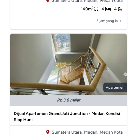
Sumatera Utara,
Medan,
Medan Kota
2
140m
4
4
5 jam yang lalu
Apartemen
Rp 3.8 miliar
Dijual Apartemen Grand Jati Junction - Medan Kondisi
Siap Huni
Sumatera Utara,
Medan,
Medan Kota