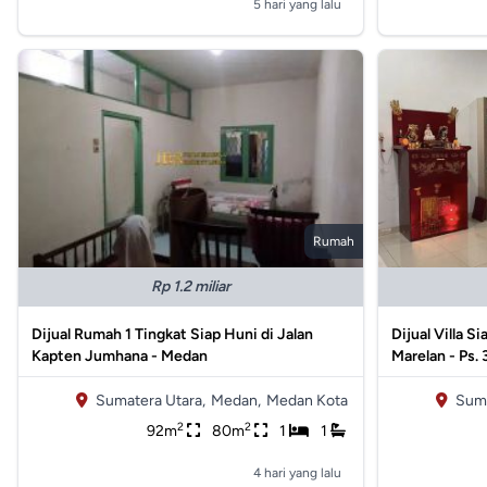
5 hari yang lalu
Rumah
Rp 1.2 miliar
Dijual Rumah 1 Tingkat Siap Huni di Jalan
Dijual Villa S
Kapten Jumhana - Medan
Marelan - Ps. 
Sumatera Utara,
Medan,
Medan Kota
Suma
2
2
92m
80m
1
1
4 hari yang lalu