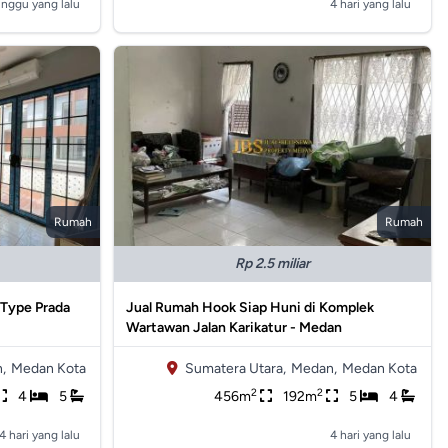
inggu yang lalu
4 hari yang lalu
Rumah
Rumah
Rp 2.5 miliar
 Type Prada
Jual Rumah Hook Siap Huni di Komplek
Wartawan Jalan Karikatur - Medan
,
Medan Kota
Sumatera Utara,
Medan,
Medan Kota
2
2
4
5
456m
192m
5
4
4 hari yang lalu
4 hari yang lalu