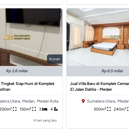
Rumah
Rp 3.8 miliar
Rp 6.5 miliar
,5 Tingkat Siap Huni di Komplek
Jual Villa Baru di Komplek Cemar
olitan
2) Jalan Dahlia - Medan
tera Utara,
Medan,
Medan Kota
Sumatera Utara,
Medan
2
2
2
2
200m
150m
3
4
300m
240m
4 hari yang lalu