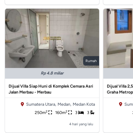
Rumah
Rp 4.8 miliar
Dijual Villa Siap Huni di Komplek Cemara Asri
Dijual Villa 2
Jalan Merbau - Merbau
Graha Metrop
Sumatera Utara,
Medan,
Medan Kota
Suma
2
2
250m
160m
3
3
4 hari yang lalu