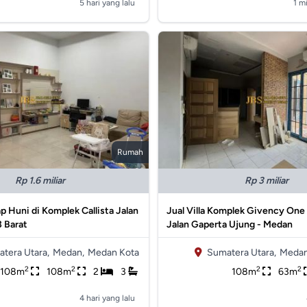
5 hari yang lalu
1 m
Rumah
Rp 1.6 miliar
Rp 3 miliar
iap Huni di Komplek Callista Jalan
Jual Villa Komplek Givency One
3 Barat
Jalan Gaperta Ujung - Medan
tera Utara,
Medan,
Medan Kota
Sumatera Utara,
Medan
2
2
2
2
108m
108m
2
3
108m
63m
4 hari yang lalu