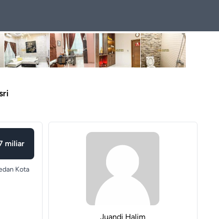
sri
7 miliar
dan Kota
Juandi Halim