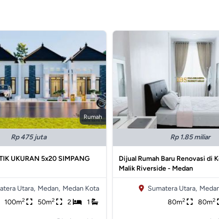
Rumah
Rp 475 juta
Rp 1.85 miliar
IK UKURAN 5x20 SIMPANG
Dijual Rumah Baru Renovasi di
Malik Riverside - Medan
tera Utara,
Medan,
Medan Kota
Sumatera Utara,
Medan
2
2
2
2
100m
50m
2
1
80m
80m