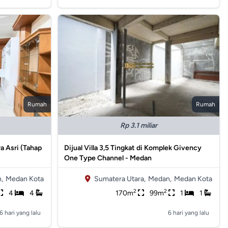
Rumah
Rumah
Rp 3.1 miliar
a Asri (Tahap
Dijual Villa 3,5 Tingkat di Komplek Givency
One Type Channel - Medan
,
Medan Kota
Sumatera Utara,
Medan,
Medan Kota
2
2
4
4
170m
99m
1
1
6 hari yang lalu
6 hari yang lalu