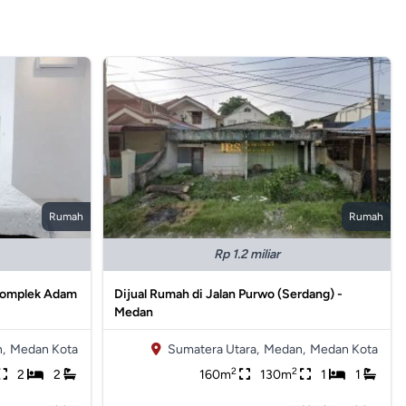
Rumah
Rumah
Rp 1.2 miliar
 Komplek Adam
Dijual Rumah di Jalan Purwo (Serdang) -
Medan
,
Medan Kota
Sumatera Utara,
Medan,
Medan Kota
2
2
2
2
160m
130m
1
1