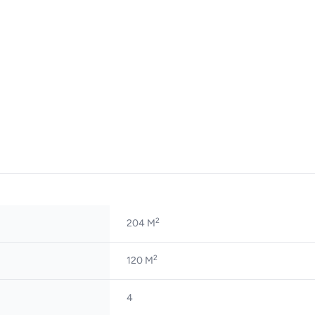
2
204 M
2
120 M
4