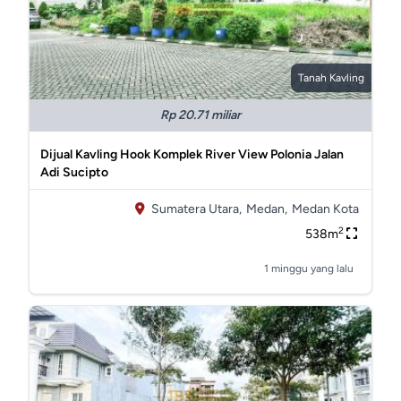
Tanah Kavling
Rp 20.71 miliar
Dijual Kavling Hook Komplek River View Polonia Jalan
Adi Sucipto
Sumatera Utara,
Medan,
Medan Kota
2
538m
1 minggu yang lalu