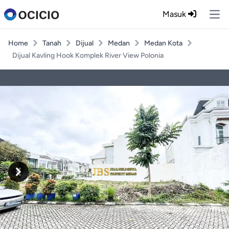
Masuk
Ope
Home
Tanah
Dijual
Medan
Medan Kota
Dijual Kavling Hook Komplek River View Polonia
Previous
Next