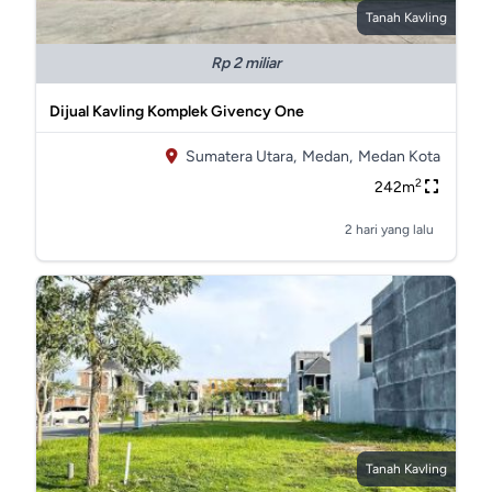
Tanah Kavling
Rp 2 miliar
Dijual Kavling Komplek Givency One
Sumatera Utara,
Medan,
Medan Kota
2
242m
2 hari yang lalu
Tanah Kavling