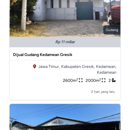
Gudang
Rp 11 miliar
Dijual Gudang Kedamean Gresik
Jawa Timur,
Kabupaten Gresik,
Kedamean,
Kedamean
2
2
2600m
2000m
2
2 hari yang lalu