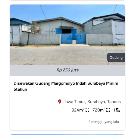
Gudang
Rp 250 juta
Disewakan Gudang Margomulyo Indah Surabaya Minim
5tahun
Jawa Timur,
Surabaya,
Tandes
2
2
924m
720m
1
1 minggu yang lalu