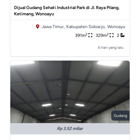
Dijual Gudang Sehati Industrial Park di Jl. Raya Pilang,
Ketimang, Wonoayu
Jawa Timur,
Kabupaten Sidoarjo,
Wonoayu
2
2
391m
329m
2
6 hari yang lalu
Gudang
Rp 3.52 miliar