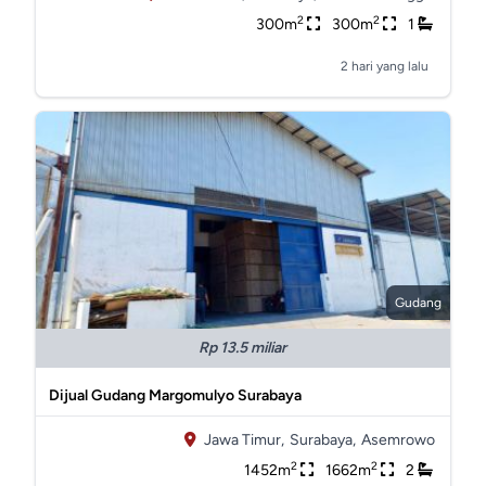
2
2
300m
300m
1
2 hari yang lalu
Gudang
Rp 13.5 miliar
Dijual Gudang Margomulyo Surabaya
Jawa Timur,
Surabaya,
Asemrowo
2
2
1452m
1662m
2