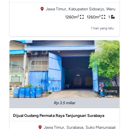
Jawa Timur,
Kabupaten Sidoarjo,
Waru
2
2
1260m
1260m
1
1 hari yang lalu
Gudang
Rp 3.5 miliar
Dijual Gudang Permata Raya Tanjungsari Surabaya
Jawa Timur,
Surabaya,
Suko Manunggal