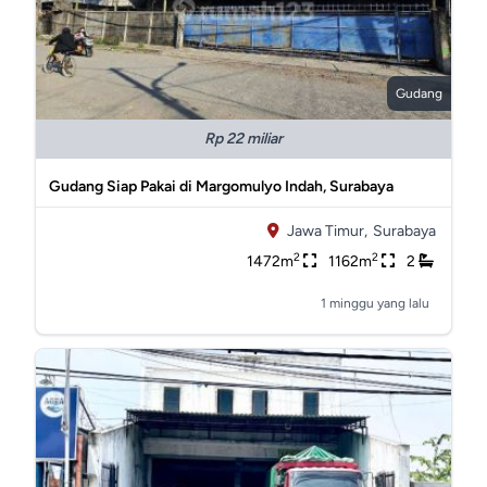
Gudang
Rp 22 miliar
Gudang Siap Pakai di Margomulyo Indah, Surabaya
Jawa Timur,
Surabaya
2
2
1472m
1162m
2
1 minggu yang lalu