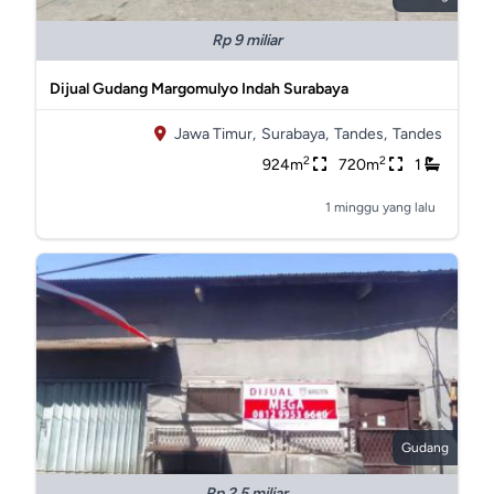
Rp 9 miliar
Dijual Gudang Margomulyo Indah Surabaya
Jawa Timur,
Surabaya,
Tandes,
Tandes
2
2
924m
720m
1
1 minggu yang lalu
Gudang
Rp 2.5 miliar