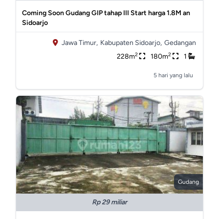
Coming Soon Gudang GIP tahap III Start harga 1.8M an
Sidoarjo
Jawa Timur,
Kabupaten Sidoarjo,
Gedangan
2
2
228m
180m
1
5 hari yang lalu
Gudang
Rp 29 miliar