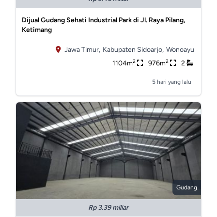
Dijual Gudang Sehati Industrial Park di Jl. Raya Pilang,
Ketimang
Jawa Timur,
Kabupaten Sidoarjo,
Wonoayu
2
2
1104m
976m
2
5 hari yang lalu
Gudang
Rp 3.39 miliar