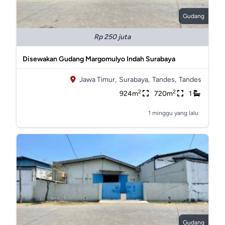
Gudang
Rp 250 juta
Disewakan Gudang Margomulyo Indah Surabaya
Jawa Timur,
Surabaya,
Tandes,
Tandes
2
2
924m
720m
1
1 minggu yang lalu
Gudang