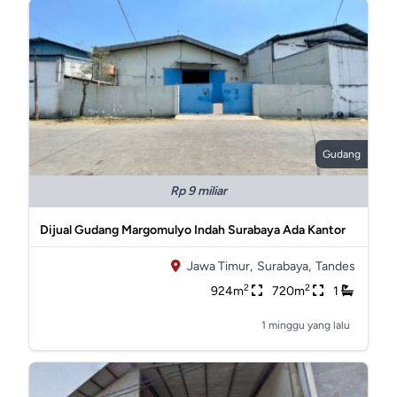
Gudang
Rp 9 miliar
Dijual Gudang Margomulyo Indah Surabaya Ada Kantor
Jawa Timur,
Surabaya,
Tandes
2
2
924m
720m
1
1 minggu yang lalu