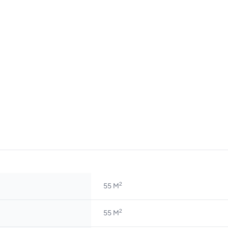
2
55 M
2
55 M