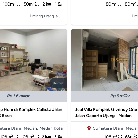
2
2
2
2
100m
50m
2
1
80m
80m
1 minggu yang lalu
1 m
Rumah
Rp 1.6 miliar
Rp 3 miliar
iap Huni di Komplek Callista Jalan
Jual Villa Komplek Givency One
3 Barat
Jalan Gaperta Ujung - Medan
tera Utara,
Medan,
Medan Kota
Sumatera Utara,
Medan
2
2
2
2
108m
108m
2
3
108m
63m