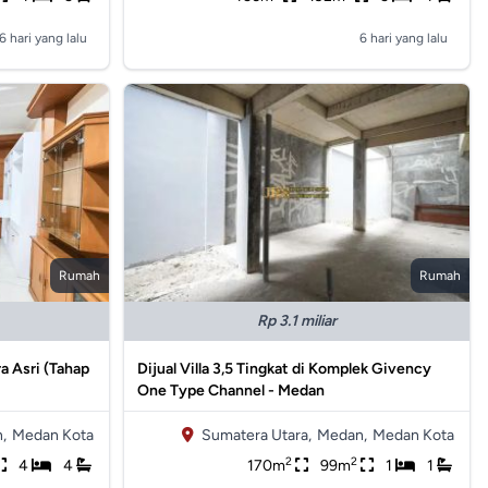
6 hari yang lalu
6 hari yang lalu
Rumah
Rumah
Rp 3.1 miliar
a Asri (Tahap
Dijual Villa 3,5 Tingkat di Komplek Givency
One Type Channel - Medan
,
Medan Kota
Sumatera Utara,
Medan,
Medan Kota
2
2
4
4
170m
99m
1
1