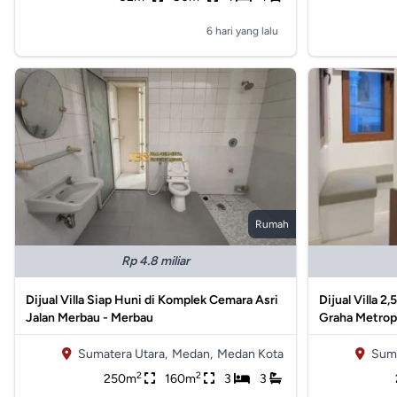
6 hari yang lalu
Rumah
Rp 4.8 miliar
Dijual Villa Siap Huni di Komplek Cemara Asri
Dijual Villa 2
Jalan Merbau - Merbau
Graha Metrop
Sumatera Utara,
Medan,
Medan Kota
Suma
2
2
250m
160m
3
3