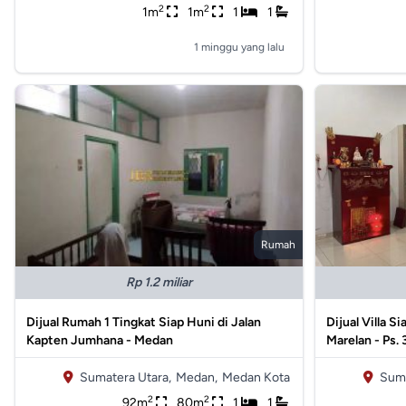
2
2
1m
1m
1
1
1 minggu yang lalu
Rumah
Rp 1.2 miliar
Dijual Rumah 1 Tingkat Siap Huni di Jalan
Dijual Villa S
Kapten Jumhana - Medan
Marelan - Ps. 
Sumatera Utara,
Medan,
Medan Kota
Suma
2
2
92m
80m
1
1