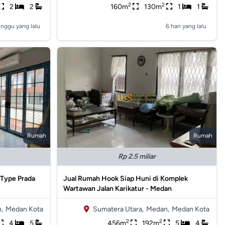
2
2
2
2
160m
130m
1
1
inggu yang lalu
6 hari yang lalu
Rumah
Rumah
Rp 2.5 miliar
 Type Prada
Jual Rumah Hook Siap Huni di Komplek
Wartawan Jalan Karikatur - Medan
,
Medan Kota
Sumatera Utara,
Medan,
Medan Kota
2
2
4
5
456m
192m
5
4