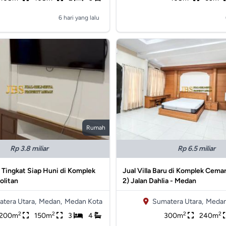
6 hari yang lalu
Rumah
Rp 3.8 miliar
Rp 6.5 miliar
,5 Tingkat Siap Huni di Komplek
Jual Villa Baru di Komplek Cemar
olitan
2) Jalan Dahlia - Medan
tera Utara,
Medan,
Medan Kota
Sumatera Utara,
Medan
2
2
2
2
200m
150m
3
4
300m
240m