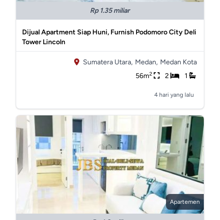
Rp 1.35 miliar
Dijual Apartment Siap Huni, Furnish Podomoro City Deli
Tower Lincoln
Sumatera Utara,
Medan,
Medan Kota
2
56m
2
1
4 hari yang lalu
Apartemen