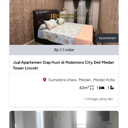
Apartemen
Rp 1.1 miliar
Jual Apartemen Siap Huni di Podomoro City Deli Medan
Tower Lincoln
Sumatera Utara,
Medan,
Medan Kota
2
42m
1
1
1 minggu yang lalu