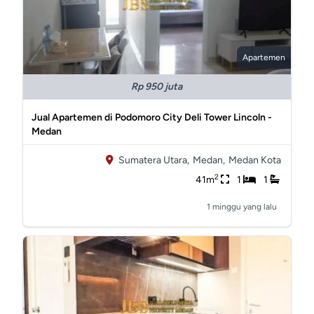
Apartemen
Rp 950 juta
Jual Apartemen di Podomoro City Deli Tower Lincoln -
Medan
Sumatera Utara,
Medan,
Medan Kota
2
41m
1
1
1 minggu yang lalu