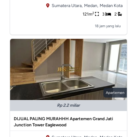
Sumatera Utara,
Medan,
Medan Kota
2
121m
3
2
18 jam yang lalu
Apartemen
Rp 2.2 miliar
DIJUAL PALING MURAHHH Apartemen Grand Jati
Junction Tower Eaglewood