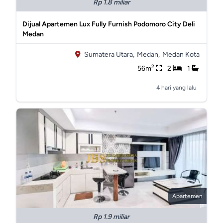
Rp 1.8 miliar
Dijual Apartemen Lux Fully Furnish Podomoro City Deli
Medan
Sumatera Utara,
Medan,
Medan Kota
2
56m
2
1
4 hari yang lalu
Apartemen
Rp 1.9 miliar