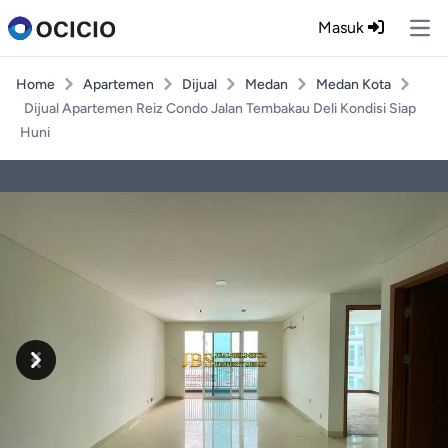
Masuk
Ope
Home
Apartemen
Dijual
Medan
Medan Kota
Dijual Apartemen Reiz Condo Jalan Tembakau Deli Kondisi Siap
Huni
Previous
Next