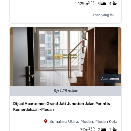
2
129m
5
4
1 hari yang lalu
Apartemen
Rp 1.25 miliar
Dijual Apartemen Grand Jati Junction Jalan Perintis
Kemerdekaan -Medan
Sumatera Utara,
Medan,
Medan Kota
2
77m
2
2