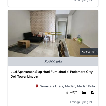
5 hari yang lalu
Apartemen
Rp 900 juta
Jual Apartemen Siap Huni Furnished di Podomoro City
Deli Tower Lincoln
Sumatera Utara,
Medan,
Medan Kota
2
41m
1
1
1 minggu yang lalu