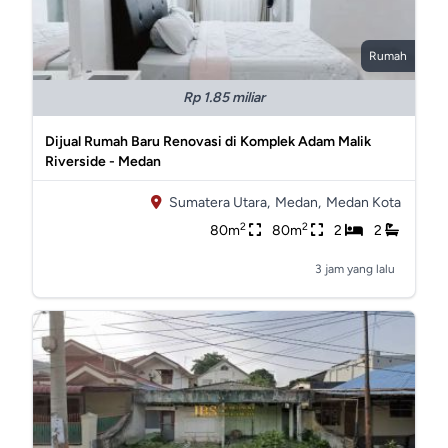
Rumah
Rp 1.85 miliar
Dijual Rumah Baru Renovasi di Komplek Adam Malik
Riverside - Medan
Sumatera Utara,
Medan,
Medan Kota
2
2
80m
80m
2
2
3 jam yang lalu