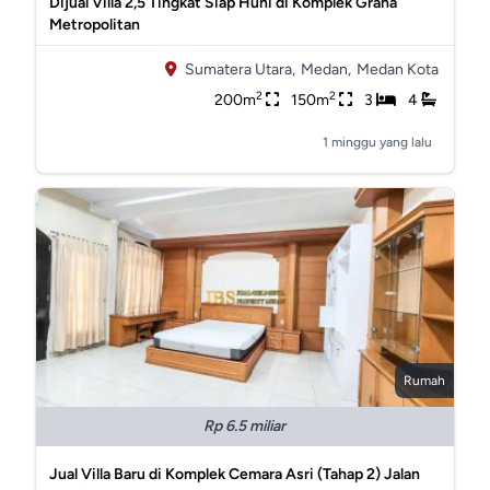
Dijual Villa 2,5 Tingkat Siap Huni di Komplek Graha
Metropolitan
Sumatera Utara,
Medan,
Medan Kota
2
2
200m
150m
3
4
1 minggu yang lalu
Rumah
Rp 6.5 miliar
Jual Villa Baru di Komplek Cemara Asri (Tahap 2) Jalan