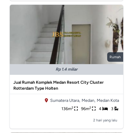
Rumah
Rp 1.4 miliar
Jual Rumah Komplek Medan Resort City Cluster
Rotterdam Type Holten
Sumatera Utara,
Medan,
Medan Kota
2
2
136m
96m
4
3
2 hari yang lalu