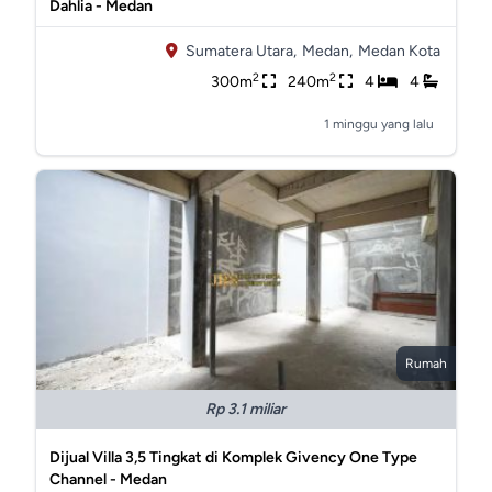
Dahlia - Medan
Sumatera Utara,
Medan,
Medan Kota
2
2
300m
240m
4
4
1 minggu yang lalu
Rumah
Rp 3.1 miliar
Dijual Villa 3,5 Tingkat di Komplek Givency One Type
Channel - Medan