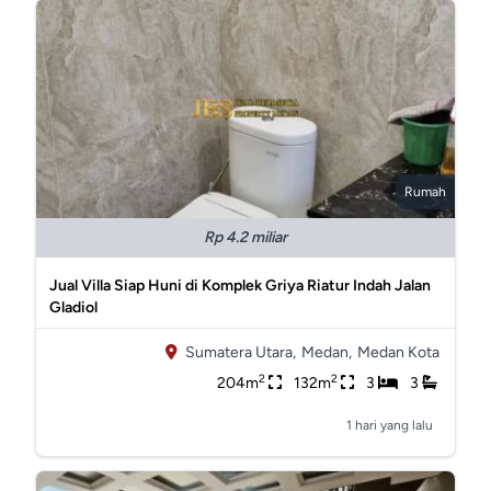
Rumah
Rp 4.2 miliar
Jual Villa Siap Huni di Komplek Griya Riatur Indah Jalan
Gladiol
Sumatera Utara,
Medan,
Medan Kota
2
2
204m
132m
3
3
1 hari yang lalu