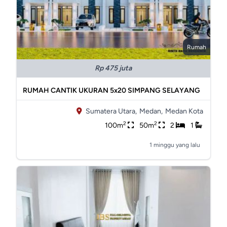
Rumah
Rp 475 juta
RUMAH CANTIK UKURAN 5x20 SIMPANG SELAYANG
Sumatera Utara,
Medan,
Medan Kota
2
2
100m
50m
2
1
1 minggu yang lalu