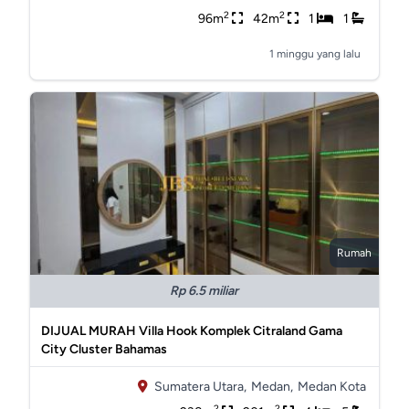
2
2
96m
42m
1
1
1 minggu yang lalu
Rumah
Rp 6.5 miliar
DIJUAL MURAH Villa Hook Komplek Citraland Gama
City Cluster Bahamas
Sumatera Utara,
Medan,
Medan Kota
2
2