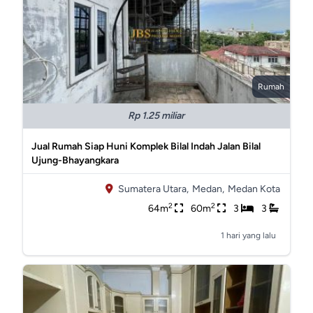
Rumah
Rp 1.25 miliar
Jual Rumah Siap Huni Komplek Bilal Indah Jalan Bilal
Ujung-Bhayangkara
Sumatera Utara,
Medan,
Medan Kota
2
2
64m
60m
3
3
1 hari yang lalu