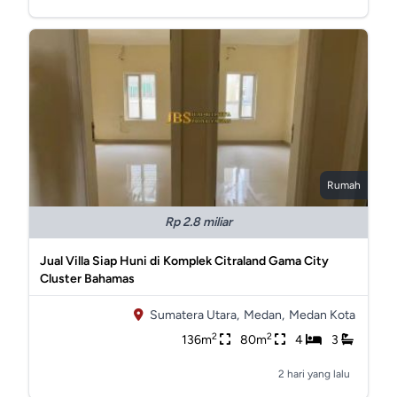
Rumah
Rp 2.8 miliar
Jual Villa Siap Huni di Komplek Citraland Gama City
Cluster Bahamas
Sumatera Utara,
Medan,
Medan Kota
2
2
136m
80m
4
3
2 hari yang lalu