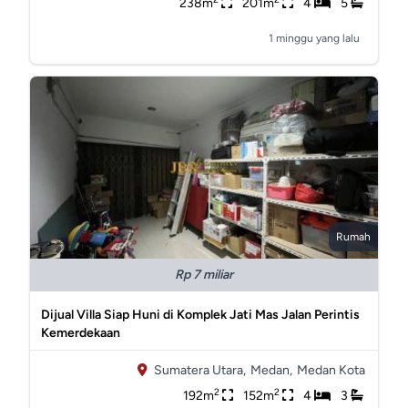
238m
201m
4
5
1 minggu yang lalu
Rumah
Rp 7 miliar
Dijual Villa Siap Huni di Komplek Jati Mas Jalan Perintis
Kemerdekaan
Sumatera Utara,
Medan,
Medan Kota
2
2
192m
152m
4
3