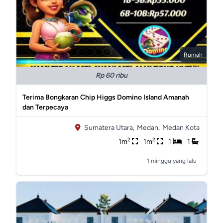
Rumah
Rp 60 ribu
Terima Bongkaran Chip Higgs Domino Island Amanah
dan Terpecaya
Sumatera Utara,
Medan,
Medan Kota
2
2
1m
1m
1
1
1 minggu yang lalu