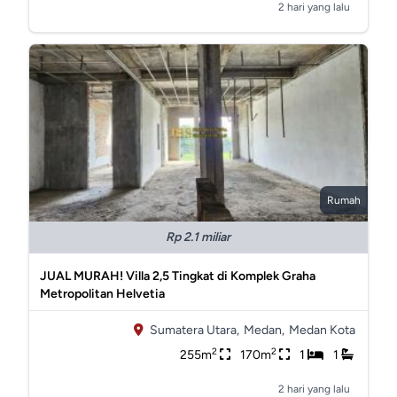
2 hari yang lalu
Rumah
Rp 2.1 miliar
JUAL MURAH! Villa 2,5 Tingkat di Komplek Graha
Metropolitan Helvetia
Sumatera Utara,
Medan,
Medan Kota
2
2
255m
170m
1
1
2 hari yang lalu