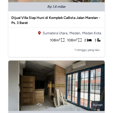
Rp 1.6 miliar
Dijual Villa Siap Huni di Komplek Callista Jalan Marelan -
Ps. 3 Barat
Sumatera Utara,
Medan,
Medan Kota
2
2
108m
108m
2
3
1 minggu yang lalu
Rumah