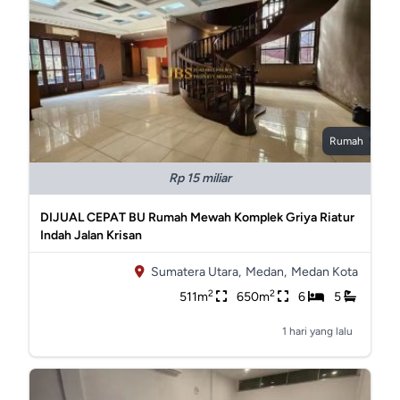
Rumah
Rp 15 miliar
DIJUAL CEPAT BU Rumah Mewah Komplek Griya Riatur
Indah Jalan Krisan
Sumatera Utara,
Medan,
Medan Kota
2
2
511m
650m
6
5
1 hari yang lalu