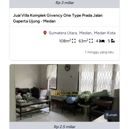
Rp 3 miliar
Jual Villa Komplek Givency One Type Prada Jalan
Gaperta Ujung - Medan
Sumatera Utara,
Medan,
Medan Kota
2
2
108m
63m
4
5
1 minggu yang lalu
Rumah
Rp 2.5 miliar