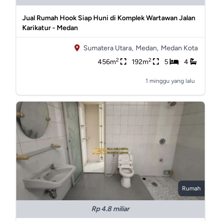
Jual Rumah Hook Siap Huni di Komplek Wartawan Jalan
Karikatur - Medan
Sumatera Utara,
Medan,
Medan Kota
2
2
456m
192m
5
4
1 minggu yang lalu
Rumah
Rp 4.8 miliar