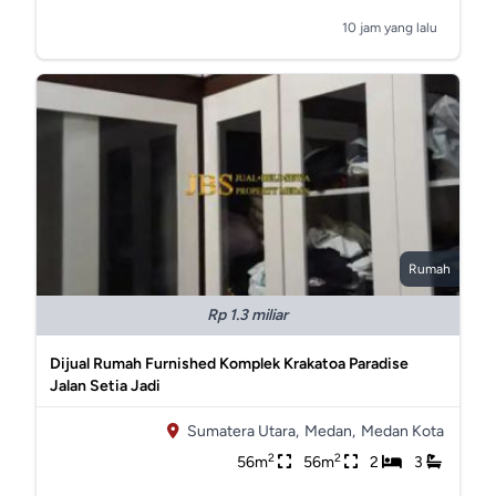
10 jam yang lalu
Rumah
Rp 1.3 miliar
Dijual Rumah Furnished Komplek Krakatoa Paradise
Jalan Setia Jadi
Sumatera Utara,
Medan,
Medan Kota
2
2
56m
56m
2
3