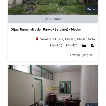
Rumah
Rp 1.2 miliar
Dijual Rumah di Jalan Purwo (Serdang) - Medan
Sumatera Utara,
Medan,
Medan Kota
2
2
160m
130m
1
1
1 minggu yang lalu