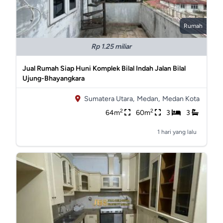
Rumah
Rp 1.25 miliar
Jual Rumah Siap Huni Komplek Bilal Indah Jalan Bilal
Ujung-Bhayangkara
Sumatera Utara,
Medan,
Medan Kota
2
2
64m
60m
3
3
1 hari yang lalu