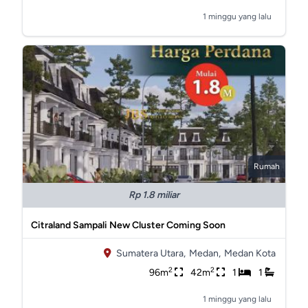
1 minggu yang lalu
Rumah
Rp 1.8 miliar
Citraland Sampali New Cluster Coming Soon
Sumatera Utara,
Medan,
Medan Kota
2
2
96m
42m
1
1
1 minggu yang lalu