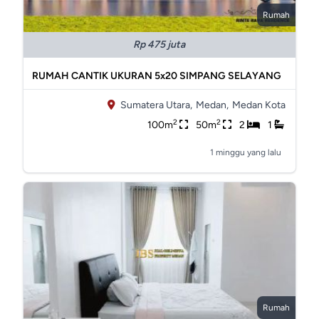
Rumah
Rp 475 juta
RUMAH CANTIK UKURAN 5x20 SIMPANG SELAYANG
Sumatera Utara,
Medan,
Medan Kota
2
2
100m
50m
2
1
1 minggu yang lalu
Rumah