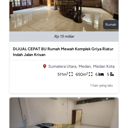
Rumah
Rp 15 miliar
DIJUAL CEPAT BU Rumah Mewah Komplek Griya Riatur
Indah Jalan Krisan
Sumatera Utara,
Medan,
Medan Kota
2
2
511m
650m
6
5
1 hari yang lalu