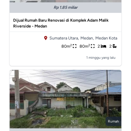
Rp 1.85 miliar
Dijual Rumah Baru Renovasi di Komplek Adam Malik
Riverside - Medan
Sumatera Utara,
Medan,
Medan Kota
2
2
80m
80m
2
2
1 minggu yang lalu
Rumah