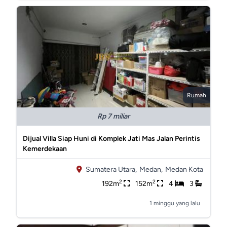
Rumah
Rp 7 miliar
Dijual Villa Siap Huni di Komplek Jati Mas Jalan Perintis
Kemerdekaan
Sumatera Utara,
Medan,
Medan Kota
2
2
192m
152m
4
3
1 minggu yang lalu