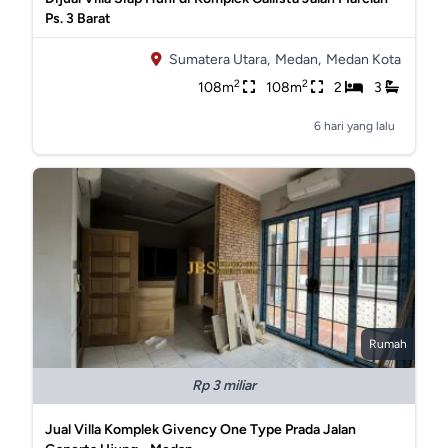
Ps. 3 Barat
Sumatera Utara,
Medan,
Medan Kota
2
2
108m
108m
2
3
6 hari yang lalu
Rumah
Rp 3 miliar
Jual Villa Komplek Givency One Type Prada Jalan