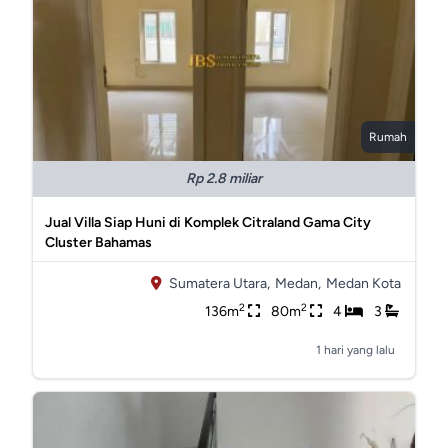
Rumah
Rp 2.8 miliar
Jual Villa Siap Huni di Komplek Citraland Gama City
Cluster Bahamas
Sumatera Utara,
Medan,
Medan Kota
2
2
136m
80m
4
3
1 hari yang lalu