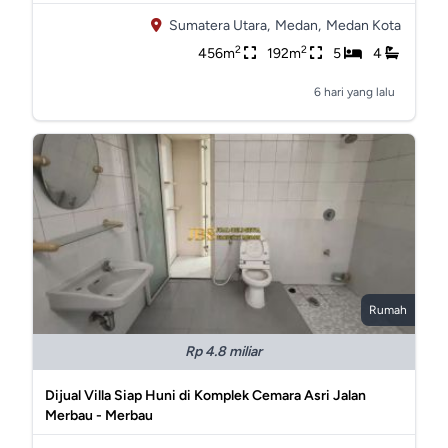
Sumatera Utara,
Medan,
Medan Kota
2
2
456m
192m
5
4
6 hari yang lalu
Rumah
Rp 4.8 miliar
Dijual Villa Siap Huni di Komplek Cemara Asri Jalan
Merbau - Merbau