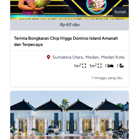
Rumah
Rp 60 ribu
Terima Bongkaran Chip Higgs Domino Island Amanah
dan Terpecaya
Sumatera Utara,
Medan,
Medan Kota
2
2
1m
1m
1
1
1 minggu yang lalu