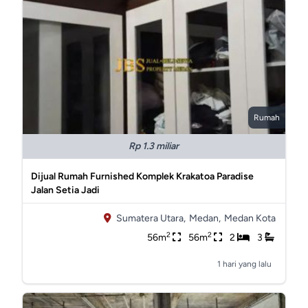
Rumah
Rp 1.3 miliar
Dijual Rumah Furnished Komplek Krakatoa Paradise
Jalan Setia Jadi
Sumatera Utara,
Medan,
Medan Kota
2
2
56m
56m
2
3
1 hari yang lalu