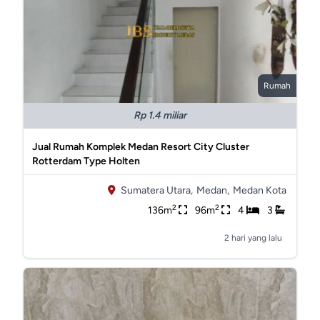
Rumah
Rp 1.4 miliar
Jual Rumah Komplek Medan Resort City Cluster
Rotterdam Type Holten
Sumatera Utara,
Medan,
Medan Kota
2
2
136m
96m
4
3
2 hari yang lalu