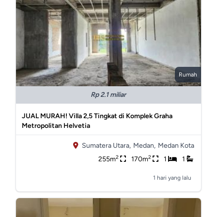
Rumah
Rp 2.1 miliar
JUAL MURAH! Villa 2,5 Tingkat di Komplek Graha
Metropolitan Helvetia
Sumatera Utara,
Medan,
Medan Kota
2
2
255m
170m
1
1
1 hari yang lalu