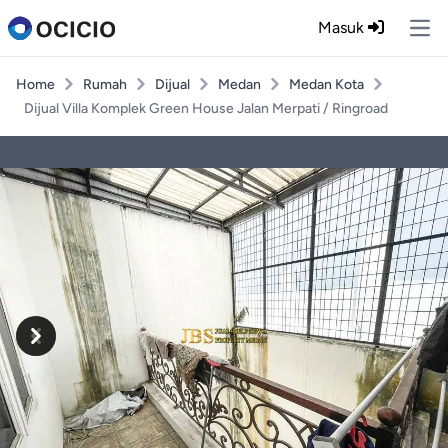
Masuk
Ope
Home
Rumah
Dijual
Medan
Medan Kota
Dijual Villa Komplek Green House Jalan Merpati / Ringroad
Previous
Next