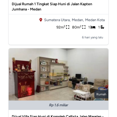
Dijual Rumah 1 Tingkat Siap Huni di Jalan Kapten
Jumhana - Medan
Sumatera Utara,
Medan,
Medan Kota
2
2
92m
80m
1
1
6 hari yang lalu
Rumah
Rp 1.6 miliar
Dijual Villa Siap Huni di Komplek Callista Jalan Marelan -