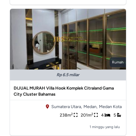
Rumah
Rp 6.5 miliar
DIJUAL MURAH Villa Hook Komplek Citraland Gama
City Cluster Bahamas
Sumatera Utara,
Medan,
Medan Kota
2
2
238m
201m
4
5
1 minggu yang lalu