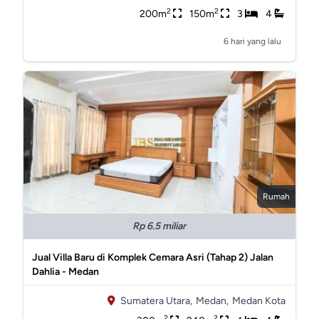
2
2
200m
150m
3
4
6 hari yang lalu
Rumah
Rp 6.5 miliar
Jual Villa Baru di Komplek Cemara Asri (Tahap 2) Jalan
Dahlia - Medan
Sumatera Utara,
Medan,
Medan Kota
2
2