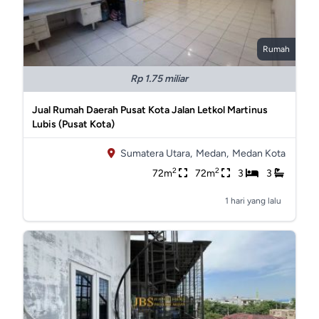
Rumah
Rp 1.75 miliar
Jual Rumah Daerah Pusat Kota Jalan Letkol Martinus
Lubis (Pusat Kota)
Sumatera Utara,
Medan,
Medan Kota
2
2
72m
72m
3
3
1 hari yang lalu