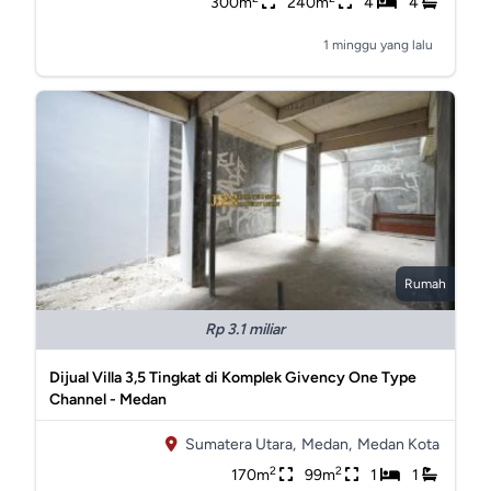
300m
240m
4
4
1 minggu yang lalu
Rumah
Rp 3.1 miliar
Dijual Villa 3,5 Tingkat di Komplek Givency One Type
Channel - Medan
Sumatera Utara,
Medan,
Medan Kota
2
2
170m
99m
1
1