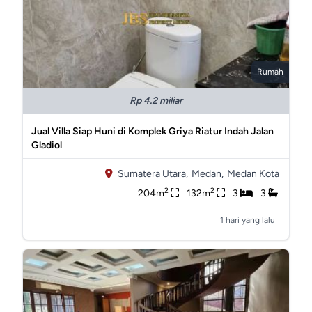
Rumah
Rp 4.2 miliar
Jual Villa Siap Huni di Komplek Griya Riatur Indah Jalan
Gladiol
Sumatera Utara,
Medan,
Medan Kota
2
2
204m
132m
3
3
1 hari yang lalu