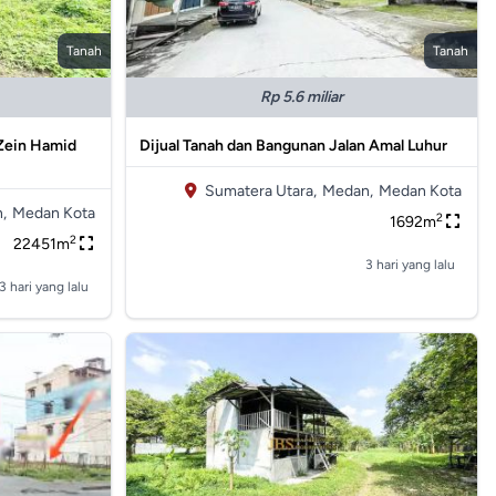
Tanah
Tanah
Rp 5.6 miliar
 Zein Hamid
Dijual Tanah dan Bangunan Jalan Amal Luhur
Sumatera Utara,
Medan,
Medan Kota
,
Medan Kota
2
1692m
2
22451m
3 hari yang lalu
3 hari yang lalu