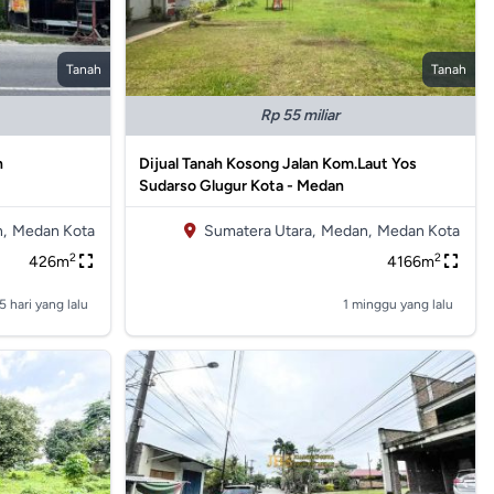
Tanah
Tanah
Rp 55 miliar
h
Dijual Tanah Kosong Jalan Kom.Laut Yos
Sudarso Glugur Kota - Medan
,
Medan Kota
Sumatera Utara,
Medan,
Medan Kota
2
2
426m
4166m
5 hari yang lalu
1 minggu yang lalu