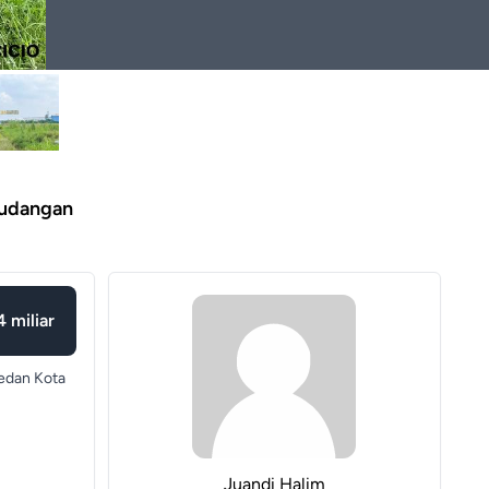
gudangan
 miliar
dan Kota
Juandi Halim