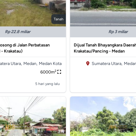
Tanah
Rp 22.8 miliar
Rp 3 miliar
Kosong di Jalan Perbatasan
Dijual Tanah Bhayangkara Daera
 - Krakatau)
Krakatau/Pancing - Medan
tera Utara,
Medan,
Medan Kota
Sumatera Utara,
Medan
2
6000m
5 hari yang lalu