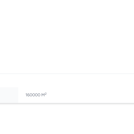
2
160000 M