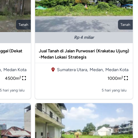
Tanah
Tanah
Rp 4 miliar
nggal (Dekat
Jual Tanah di Jalan Purwosari (Krakatau Ujung)
-Medan Lokasi Strategis
,
Medan Kota
Sumatera Utara,
Medan,
Medan Kota
2
2
4500m
1000m
5 hari yang lalu
5 hari yang lalu