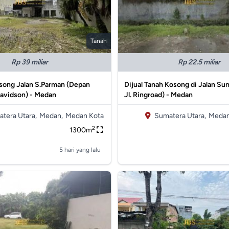
Tanah
Rp 39 miliar
Rp 22.5 miliar
song Jalan S.Parman (Depan
Dijual Tanah Kosong di Jalan Su
Davidson) - Medan
Jl. Ringroad) - Medan
tera Utara,
Medan,
Medan Kota
Sumatera Utara,
Medan
2
1300m
5 hari yang lalu