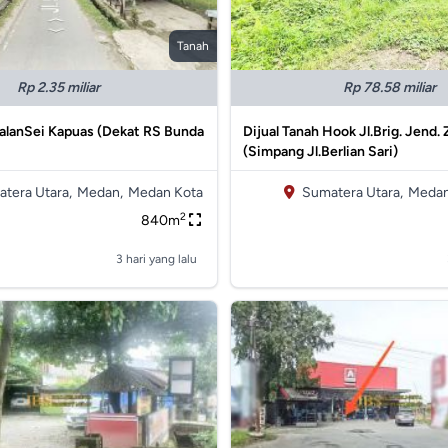
Tanah
Rp 2.35 miliar
Rp 78.58 miliar
JalanSei Kapuas (Dekat RS Bunda
Dijual Tanah Hook Jl.Brig. Jend.
(Simpang Jl.Berlian Sari)
tera Utara,
Medan,
Medan Kota
Sumatera Utara,
Medan
2
840m
3 hari yang lalu