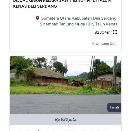
DIJUAL KEBUN KELAPA SAWIT 92.304 M² DI TALUN
KENAS DELI SERDANG
Sumatera Utara,
Kabupaten Deli Serdang,
Sinembah Tanjung Muda Hilir,
Talun Kenas
2
92304m
4 hari yang lalu
Tanah
Rp 930 juta