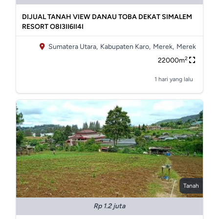
DIJUAL TANAH VIEW DANAU TOBA DEKAT SIMALEM
RESORT O8I3II6II4I
Sumatera Utara,
Kabupaten Karo,
Merek,
Merek
2
22000m
1 hari yang lalu
Tanah
Rp 1.2 juta