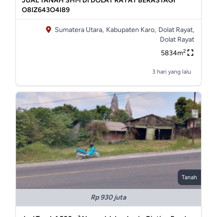
JUAL TANAH SHM DI DOLAT RAYAT BERASTAGI
O8IZ643O4I89
Sumatera Utara,
Kabupaten Karo,
Dolat Rayat,
Dolat Rayat
2
5834m
3 hari yang lalu
Tanah
Rp 930 juta