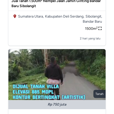
Jual Tanah 1.500m² Nempel Jalan Jamin Ginting Bandar
Baru Sibolangit
Sumatera Utara,
Kabupaten Deli Serdang,
Sibolangit,
Bandar Baru
2
1500m
2 hari yang lalu
Tanah
Rp 750 juta