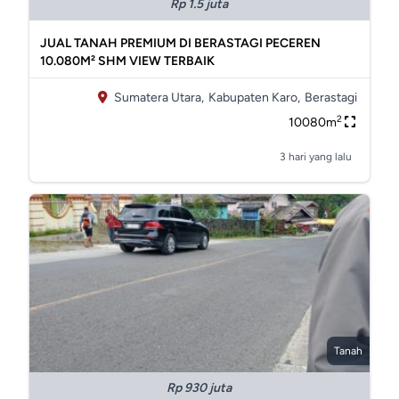
Rp 1.5 juta
JUAL TANAH PREMIUM DI BERASTAGI PECEREN
10.080M² SHM VIEW TERBAIK
Sumatera Utara,
Kabupaten Karo,
Berastagi
2
10080m
3 hari yang lalu
Tanah
Rp 930 juta