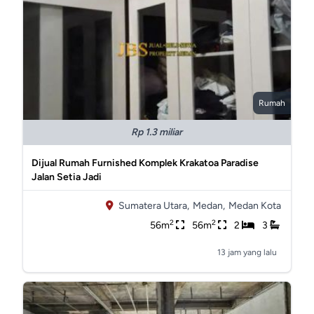
Rumah
Rp 1.3 miliar
Dijual Rumah Furnished Komplek Krakatoa Paradise
Jalan Setia Jadi
Sumatera Utara,
Medan,
Medan Kota
2
2
56m
56m
2
3
13 jam yang lalu