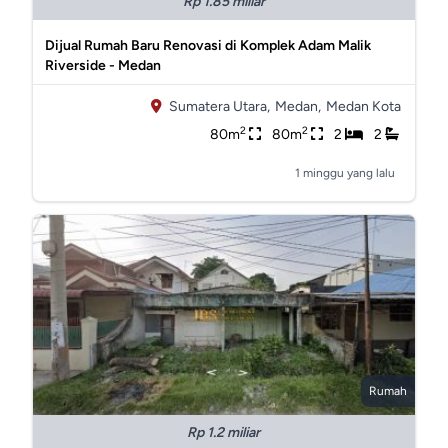
Rp 1.85 miliar
Dijual Rumah Baru Renovasi di Komplek Adam Malik
Riverside - Medan
Sumatera Utara,
Medan,
Medan Kota
2
2
80m
80m
2
2
1 minggu yang lalu
Rumah
Rp 1.2 miliar