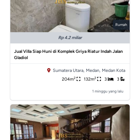
Rumah
Rp 4.2 miliar
Jual Villa Siap Huni di Komplek Griya Riatur Indah Jalan
Gladiol
Sumatera Utara,
Medan,
Medan Kota
2
2
204m
132m
3
3
1 minggu yang lalu