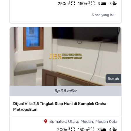
2
2
250m
160m
3
3
5 hari yang lalu
Rumah
Rp 3.8 miliar
Dijual Villa 2,5 Tingkat Siap Huni di Komplek Graha
Metropolitan
Sumatera Utara,
Medan,
Medan Kota
2
2
200m
150m
3
4