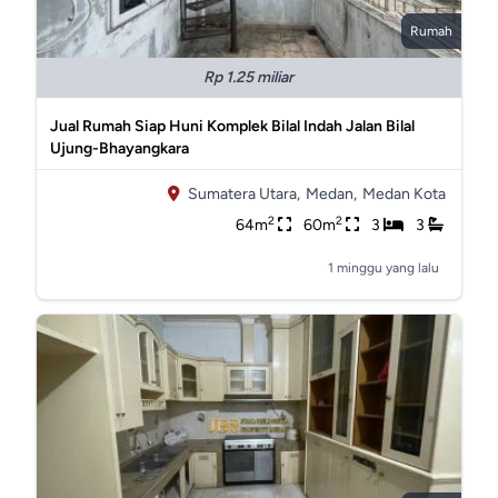
Rumah
Rp 1.25 miliar
Jual Rumah Siap Huni Komplek Bilal Indah Jalan Bilal
Ujung-Bhayangkara
Sumatera Utara,
Medan,
Medan Kota
2
2
64m
60m
3
3
1 minggu yang lalu