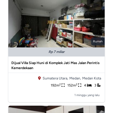
Rumah
Rp 7 miliar
Dijual Villa Siap Huni di Komplek Jati Mas Jalan Perintis
Kemerdekaan
Sumatera Utara,
Medan,
Medan Kota
2
2
192m
152m
4
3
1 minggu yang lalu