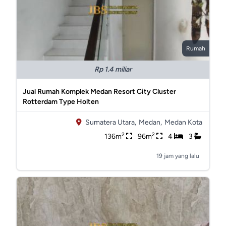
Rumah
Rp 1.4 miliar
Jual Rumah Komplek Medan Resort City Cluster
Rotterdam Type Holten
Sumatera Utara,
Medan,
Medan Kota
2
2
136m
96m
4
3
19 jam yang lalu