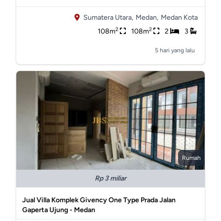
Sumatera Utara,
Medan,
Medan Kota
2
2
108m
108m
2
3
5 hari yang lalu
Rumah
Rp 3 miliar
Jual Villa Komplek Givency One Type Prada Jalan
Gaperta Ujung - Medan