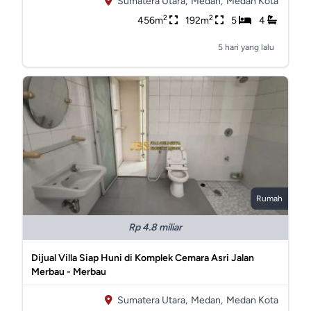
Sumatera Utara,
Medan,
Medan Kota
2
2
456m
192m
5
4
5 hari yang lalu
Rumah
Rp 4.8 miliar
Dijual Villa Siap Huni di Komplek Cemara Asri Jalan
Merbau - Merbau
Sumatera Utara,
Medan,
Medan Kota