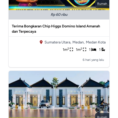
Rumah
Rp 60 ribu
Terima Bongkaran Chip Higgs Domino Island Amanah
dan Terpecaya
Sumatera Utara,
Medan,
Medan Kota
2
2
1m
1m
1
1
6 hari yang lalu
Rumah