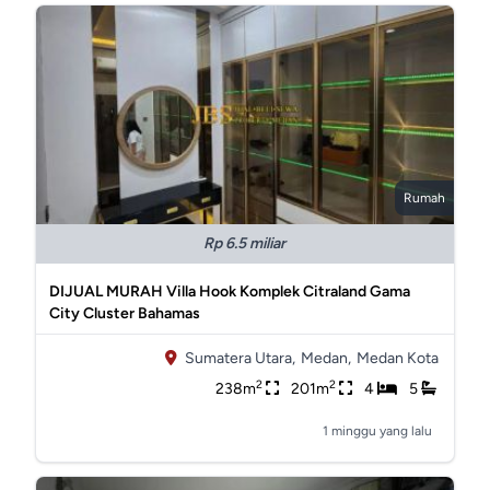
Rumah
Rp 6.5 miliar
DIJUAL MURAH Villa Hook Komplek Citraland Gama
City Cluster Bahamas
Sumatera Utara,
Medan,
Medan Kota
2
2
238m
201m
4
5
1 minggu yang lalu