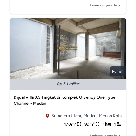
1 minggu yang lalu
Rumah
Rp 3.1 miliar
Dijual Villa 3,5 Tingkat di Komplek Givency One Type
Channel - Medan
Sumatera Utara,
Medan,
Medan Kota
2
2
170m
99m
1
1