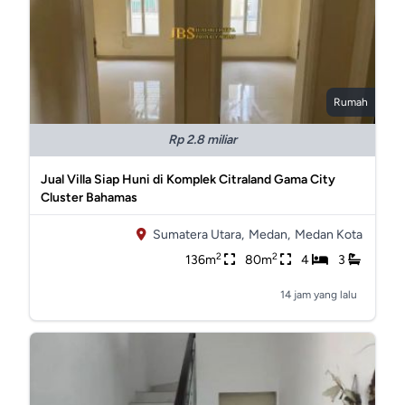
Rumah
Rp 2.8 miliar
Jual Villa Siap Huni di Komplek Citraland Gama City
Cluster Bahamas
Sumatera Utara,
Medan,
Medan Kota
2
2
136m
80m
4
3
14 jam yang lalu