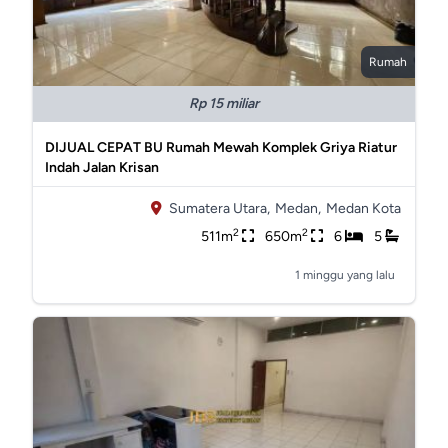
Rumah
Rp 15 miliar
DIJUAL CEPAT BU Rumah Mewah Komplek Griya Riatur
Indah Jalan Krisan
Sumatera Utara,
Medan,
Medan Kota
2
2
511m
650m
6
5
1 minggu yang lalu