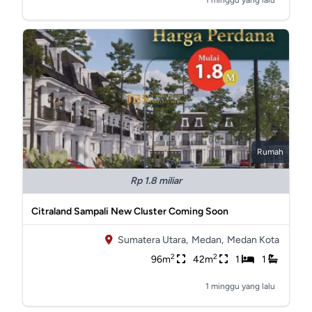
1 minggu yang lalu
Rumah
Rp 1.8 miliar
Citraland Sampali New Cluster Coming Soon
Sumatera Utara,
Medan,
Medan Kota
2
2
96m
42m
1
1
1 minggu yang lalu