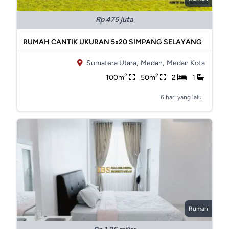
Rp 475 juta
RUMAH CANTIK UKURAN 5x20 SIMPANG SELAYANG
Sumatera Utara,
Medan,
Medan Kota
2
2
100m
50m
2
1
6 hari yang lalu
Rumah