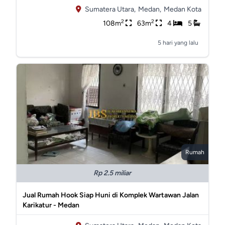
Sumatera Utara,
Medan,
Medan Kota
2
2
108m
63m
4
5
5 hari yang lalu
Rumah
Rp 2.5 miliar
Jual Rumah Hook Siap Huni di Komplek Wartawan Jalan
Karikatur - Medan