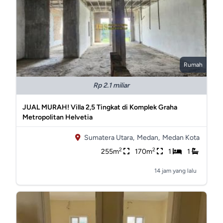
Rumah
Rp 2.1 miliar
JUAL MURAH! Villa 2,5 Tingkat di Komplek Graha
Metropolitan Helvetia
Sumatera Utara,
Medan,
Medan Kota
2
2
255m
170m
1
1
14 jam yang lalu