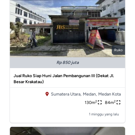
Ruko
Rp 850 juta
Jual Ruko Siap Huni Jalan Pembangunan III (Dekat Jl.
Besar Krakatau)
Sumatera Utara,
Medan,
Medan Kota
2
2
130m
84m
1 minggu yang lalu