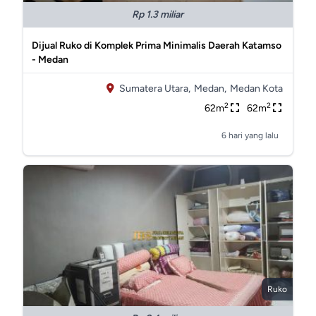
Rp 1.3 miliar
Dijual Ruko di Komplek Prima Minimalis Daerah Katamso
- Medan
Sumatera Utara,
Medan,
Medan Kota
2
2
62m
62m
6 hari yang lalu
Ruko