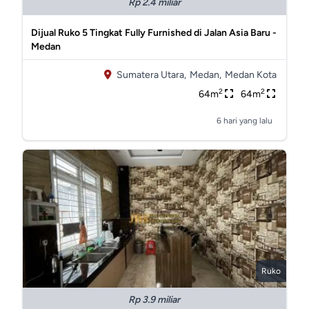
Rp 2.4 miliar
Dijual Ruko 5 Tingkat Fully Furnished di Jalan Asia Baru -
Medan
Sumatera Utara,
Medan,
Medan Kota
2
2
64m
64m
6 hari yang lalu
Ruko
Rp 3.9 miliar