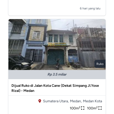
6 hari yang lalu
Ruko
Rp 3.5 miliar
Dijual Ruko di Jalan Kota Cane (Dekat Simpang Jl.Yose
Rizal) - Medan
Sumatera Utara,
Medan,
Medan Kota
2
2
100m
100m