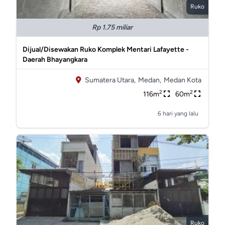
Ruko
Rp 1.75 miliar
Dijual/Disewakan Ruko Komplek Mentari Lafayette -
Daerah Bhayangkara
Sumatera Utara,
Medan,
Medan Kota
2
2
116m
60m
6 hari yang lalu
Ruko