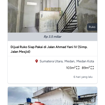
Ruko
Rp 3.5 miliar
Dijual Ruko Siap Pakai di Jalan Ahmad Yani IV (Simp.
Jalan Mesjid)
Sumatera Utara,
Medan,
Medan Kota
2
2
103m
89m
6 hari yang lalu