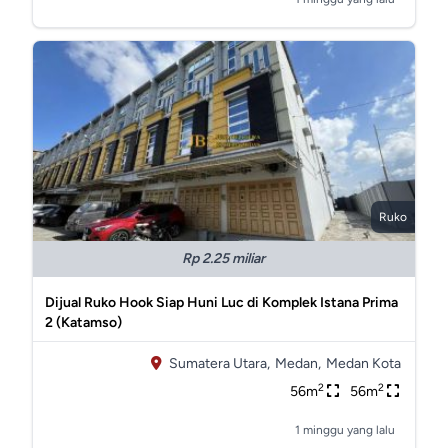
Ruko
Rp 2.25 miliar
Dijual Ruko Hook Siap Huni Luc di Komplek Istana Prima
2 (Katamso)
Sumatera Utara,
Medan,
Medan Kota
2
2
56m
56m
1 minggu yang lalu