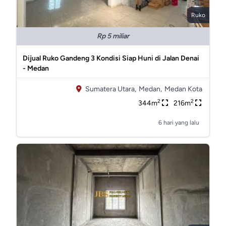
Ruko
Rp 5 miliar
Dijual Ruko Gandeng 3 Kondisi Siap Huni di Jalan Denai
- Medan
Sumatera Utara,
Medan,
Medan Kota
2
2
344m
216m
6 hari yang lalu