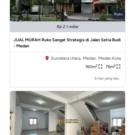
Ruko
Rp 2.1 miliar
JUAL MURAH Ruko Sangat Strategis di Jalan Setia Budi
- Medan
Sumatera Utara,
Medan,
Medan Kota
2
2
160m
76m
6 hari yang lalu