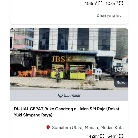
2
2
103m
103m
2 hari yang lalu
Ruko
Rp 2.5 miliar
DIJUAL CEPAT Ruko Gandeng di Jalan SM Raja (Dekat
Yuki Simpang Raya)
Sumatera Utara,
Medan,
Medan Kota
2
2
142m
64m