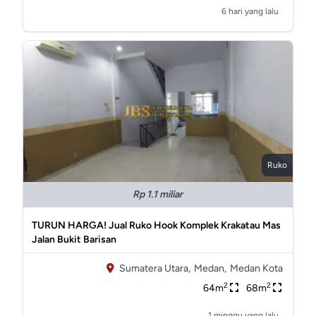
6 hari yang lalu
Ruko
Rp 1.1 miliar
TURUN HARGA! Jual Ruko Hook Komplek Krakatau Mas
Jalan Bukit Barisan
Sumatera Utara,
Medan,
Medan Kota
2
2
64m
68m
1 minggu yang lalu