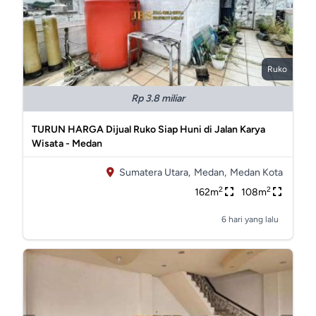
Ruko
Rp 3.8 miliar
TURUN HARGA Dijual Ruko Siap Huni di Jalan Karya
Wisata - Medan
Sumatera Utara,
Medan,
Medan Kota
2
2
162m
108m
6 hari yang lalu