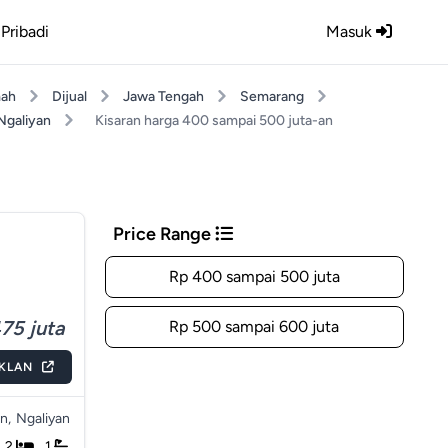
Pribadi
Masuk
ah
Dijual
Jawa Tengah
Semarang
Ngaliyan
Kisaran harga 400 sampai 500 juta-an
Price Range
Rp 400 sampai 500 juta
75 juta
Rp 500 sampai 600 juta
IKLAN
n,
Ngaliyan
2
1