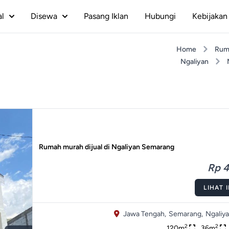
al
Disewa
Pasang Iklan
Hubungi
Kebijakan 
Home
Rum
Ngaliyan
Rumah murah dijual di Ngaliyan Semarang
Rp 4
LIHAT 
Jawa Tengah,
Semarang,
Ngaliya
2
2
120m
36m