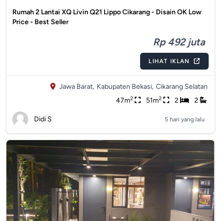
Rumah 2 Lantai XQ Livin Q21 Lippo Cikarang - Disain OK Low
Price - Best Seller
Rp 492 juta
LIHAT IKLAN
Jawa Barat,
Kabupaten Bekasi,
Cikarang Selatan
2
2
47m
51m
2
2
Didi S
5 hari yang lalu