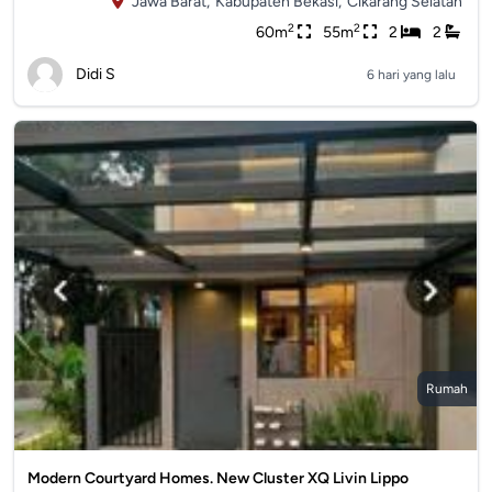
Jawa Barat,
Kabupaten Bekasi,
Cikarang Selatan
2
2
60m
55m
2
2
Didi S
6 hari yang lalu
Rumah
Modern Courtyard Homes. New Cluster XQ Livin Lippo