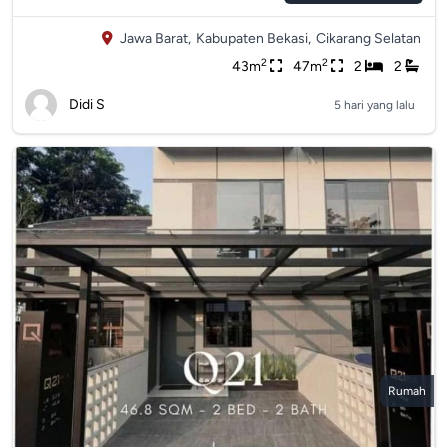
Jawa Barat,
Kabupaten Bekasi,
Cikarang Selatan
2
2
43m
47m
2
2
Didi S
5 hari yang lalu
Rumah