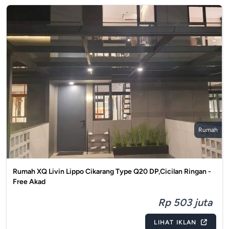
Rumah
Rumah XQ Livin Lippo Cikarang Type Q20 DP,Cicilan Ringan -
Free Akad
Rp 503 juta
LIHAT IKLAN