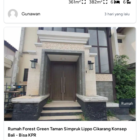
2
2
361m
382m
6
6
Gunawan
3 hari yang lalu
Rumah
Rumah Forest Green Taman Simpruk Lippo Cikarang Konsep
Bali - Bisa KPR