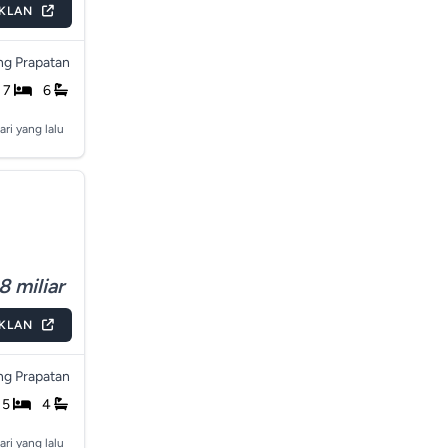
IKLAN
g Prapatan
7
6
ari yang lalu
8 miliar
IKLAN
g Prapatan
5
4
ari yang lalu