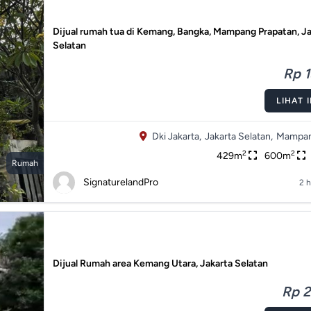
Dijual rumah tua di Kemang, Bangka, Mampang Prapatan, J
Selatan
Rp 1
LIHAT 
Dki Jakarta,
Jakarta Selatan,
Mampan
2
2
429m
600m
Rumah
SignaturelandPro
2 h
Dijual Rumah area Kemang Utara, Jakarta Selatan
Rp 2