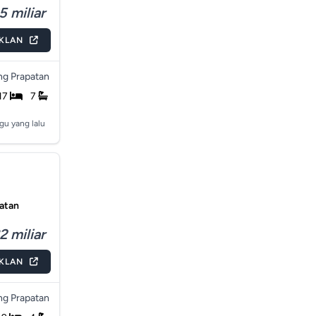
5 miliar
IKLAN
g Prapatan
17
7
gu yang lalu
patan
2 miliar
IKLAN
g Prapatan