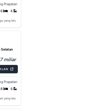
g Prapatan
6
4
gu yang lalu
 Selatan
7 miliar
IKLAN
g Prapatan
8
6
ari yang lalu