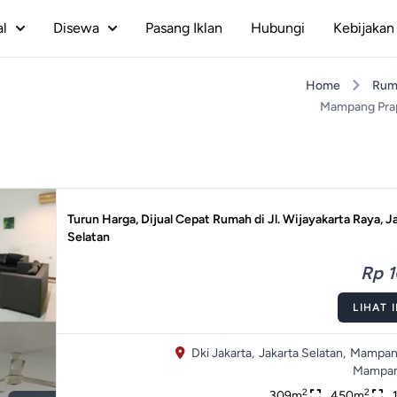
al
Disewa
Pasang Iklan
Hubungi
Kebijakan 
Home
Rum
Mampang Pra
Turun Harga, Dijual Cepat Rumah di Jl. Wijayakarta Raya, J
Selatan
Rp 1
LIHAT 
Dki Jakarta,
Jakarta Selatan,
Mampang
Mampan
2
2
309m
450m