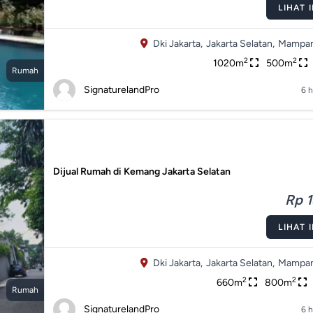
LIHAT 
Dki Jakarta,
Jakarta Selatan,
Mampan
2
2
1020m
500m
Rumah
SignaturelandPro
6 h
Dijual Rumah di Kemang Jakarta Selatan
Rp 1
LIHAT 
Dki Jakarta,
Jakarta Selatan,
Mampan
2
2
660m
800m
Rumah
SignaturelandPro
6 h