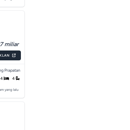
7 miliar
IKLAN
g Prapatan
4
4
jam yang lalu