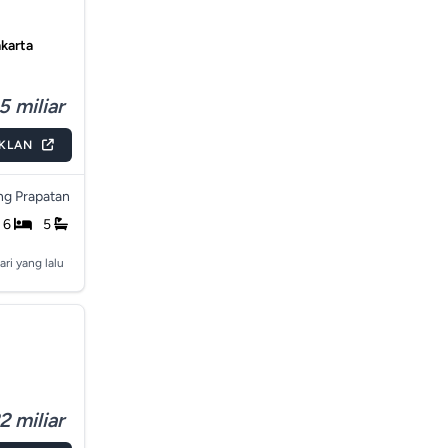
akarta
5 miliar
IKLAN
g Prapatan
6
5
ari yang lalu
2 miliar