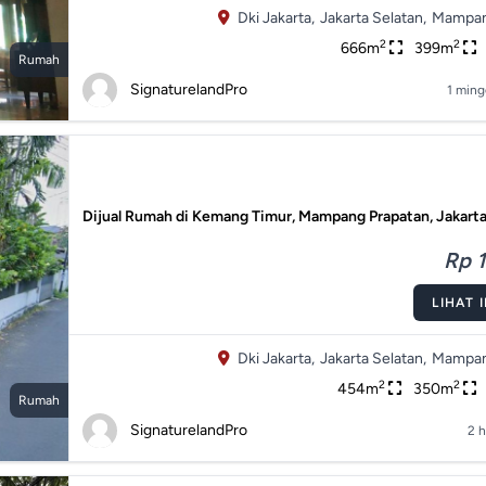
Dki Jakarta,
Jakarta Selatan,
Mampan
2
2
666m
399m
Rumah
SignaturelandPro
1 ming
Dijual Rumah di Kemang Timur, Mampang Prapatan, Jakarta
Rp 1
LIHAT 
Dki Jakarta,
Jakarta Selatan,
Mampan
2
2
454m
350m
Rumah
SignaturelandPro
2 h