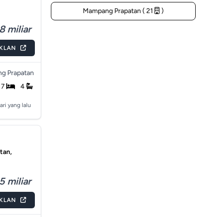
Mampang Prapatan ( 21
)
8 miliar
IKLAN
g Prapatan
7
4
ari yang lalu
tan,
5 miliar
IKLAN