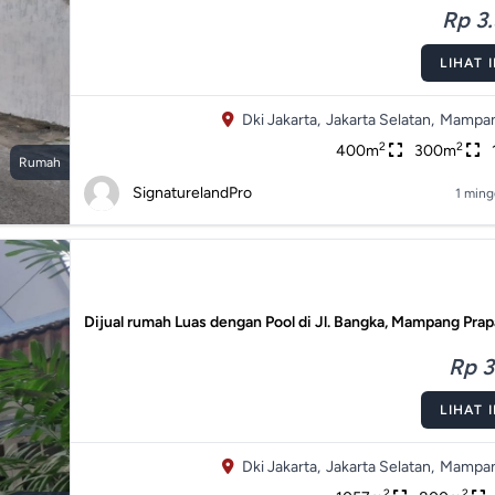
Rp 3.
LIHAT 
Dki Jakarta,
Jakarta Selatan,
Mampan
2
2
400m
300m
Rumah
SignaturelandPro
1 ming
Dijual rumah Luas dengan Pool di Jl. Bangka, Mampang Pra
Rp 3
LIHAT 
Dki Jakarta,
Jakarta Selatan,
Mampan
2
2