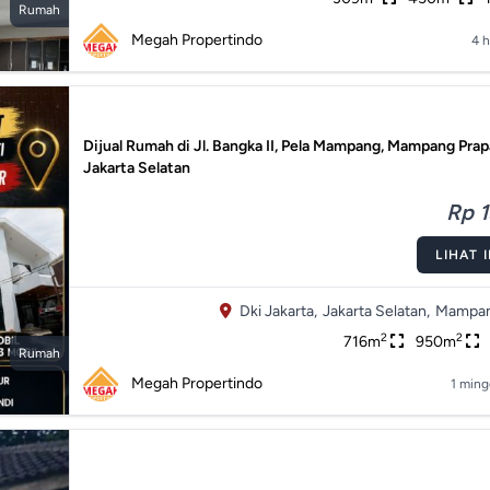
Rumah
Megah Propertindo
4 h
Dijual Rumah di Jl. Bangka II, Pela Mampang, Mampang Prap
Jakarta Selatan
Rp 1
LIHAT 
Dki Jakarta,
Jakarta Selatan,
Mampan
2
2
716m
950m
Rumah
Megah Propertindo
1 ming