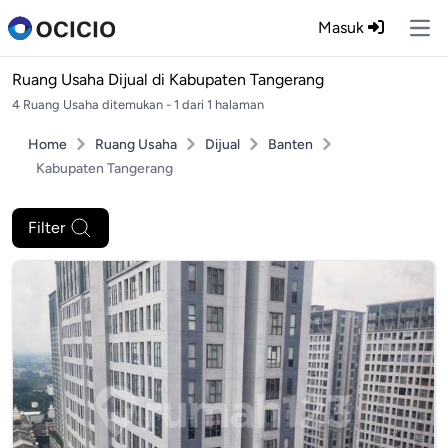
Masuk
Ope
Ruang Usaha Dijual di
Kabupaten Tangerang
4 Ruang Usaha ditemukan - 1 dari 1 halaman
Home
Ruang Usaha
Dijual
Banten
Kabupaten Tangerang
Filter