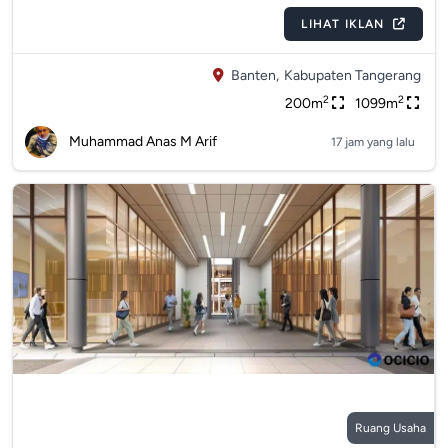
LIHAT IKLAN
Banten,
Kabupaten Tangerang
2
2
200m
1099m
Muhammad Anas M Arif
17 jam yang lalu
Ruang Usaha