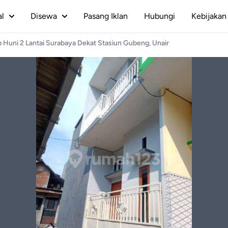
al
Disewa
Pasang Iklan
Hubungi
Kebijakan 
 Huni 2 Lantai Surabaya Dekat Stasiun Gubeng, Unair