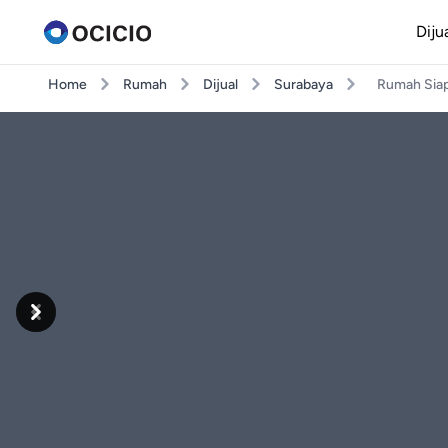
Diju
Home
Rumah
Dijual
Surabaya
Rumah Siap
Previous
Next