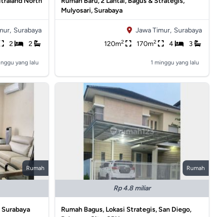
traland North
Rumah Baru, 2 Lantai, Bagus & Strategis,
Mulyosari, Surabaya
mur,
Surabaya
Jawa Timur,
Surabaya
2
2
2
2
120m
170m
4
3
inggu yang lalu
1 minggu yang lalu
Rumah
Rumah
Rp 4.8 miliar
, Surabaya
Rumah Bagus, Lokasi Strategis, San Diego,