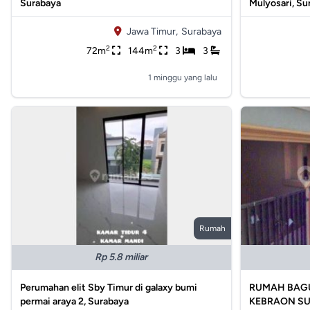
Surabaya
Mulyosari, Su
Jawa Timur,
Surabaya
2
2
72m
144m
3
3
1 minggu yang lalu
Rumah
Rp 5.8 miliar
Perumahan elit Sby Timur di galaxy bumi
RUMAH BAGU
permai araya 2, Surabaya
KEBRAON S