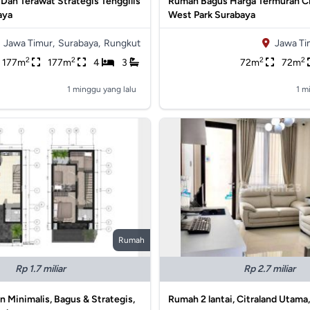
an Terawat Strategis Tenggilis
Rumah Bagus Harga Termurah Ci
aya
West Park Surabaya
Jawa Timur,
Surabaya,
Rungkut
Jawa Ti
2
2
2
2
177m
177m
4
3
72m
72m
1 minggu yang lalu
1 m
Rumah
Rp 1.7 miliar
Rp 2.7 miliar
Minimalis, Bagus & Strategis,
Rumah 2 lantai, Citraland Utama