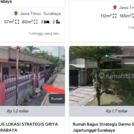
rabaya
Jawa Ti
Jawa Timur,
Surabaya
2
2
112m
165m
2
2
57m
80m
3
2
1 m
1 minggu yang lalu
Rumah
Rp 1.2 miliar
Rp 1.7 miliar
S LOKASI STRATEGIS GRIYA
Rumah Bagus Strategis Darmo S
URABAYA
Jajartunggal Surabaya