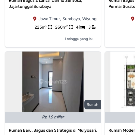
Rumah Bagus 2 Lantai Darmo Sentosa,
Rumah Bagus D
Jajartunggal Surabaya
Permai Surab
Jawa Timur,
Surabaya,
Wiyung
2
2
225m
260m
4
3
1 minggu yang lalu
Rumah
Rp 1.9 miliar
Rumah Baru, Bagus dan Strategis di Mulyosari,
Rumah Modern 