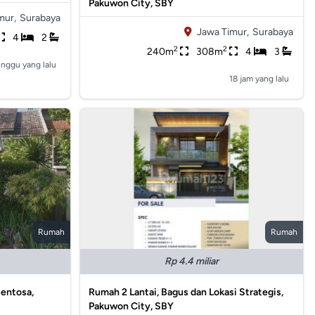
Pakuwon City, SBY
mur,
Surabaya
Jawa Timur,
Surabaya
4
2
2
2
240m
308m
4
3
inggu yang lalu
18 jam yang lalu
Rumah
Rumah
Rp 4.4 miliar
entosa,
Rumah 2 Lantai, Bagus dan Lokasi Strategis,
Pakuwon City, SBY