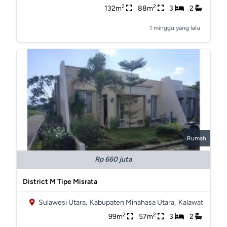
2
2
132m
88m
3
2
1 minggu yang lalu
Rumah
Rp 660 juta
District M Tipe Misrata
Sulawesi Utara,
Kabupaten Minahasa Utara,
Kalawat
2
2
99m
57m
3
2