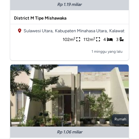
Rp 1.19 miliar
District M Tipe Mishawaka
Sulawesi Utara,
Kabupaten Minahasa Utara,
Kalawat
2
2
102m
112m
4
3
1 minggu yang lalu
Rumah
Rp 1.06 miliar