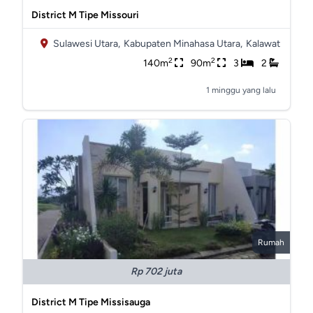
District M Tipe Missouri
Sulawesi Utara,
Kabupaten Minahasa Utara,
Kalawat
2
2
140m
90m
3
2
1 minggu yang lalu
Rumah
Rp 702 juta
District M Tipe Missisauga