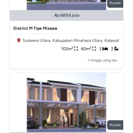
Rumah
Rp 689.6 juta
District M Tipe Misawa
Sulawesi Utara,
Kabupaten Minahasa Utara,
Kalawat
2
2
102m
60m
3
2
1 minggu yang lalu
Rumah