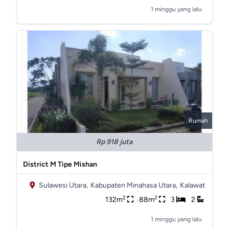
1 minggu yang lalu
Rumah
Rp 918 juta
District M Tipe Mishan
Sulawesi Utara,
Kabupaten Minahasa Utara,
Kalawat
2
2
132m
88m
3
2
1 minggu yang lalu