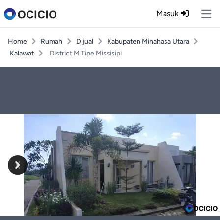
Masuk
Ope
Home
Rumah
Dijual
Kabupaten Minahasa Utara
Kalawat
District M Tipe Missisipi
Previous
Next