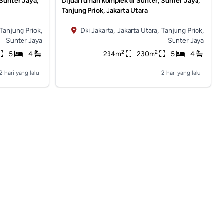
 Sunter Jaya,
Dijual rumah komplek di Sunter, Sunter Jaya,
Tanjung Priok, Jakarta Utara
Tanjung Priok,
Dki Jakarta,
Jakarta Utara,
Tanjung Priok,
Sunter Jaya
Sunter Jaya
2
2
5
4
234m
230m
5
4
2 hari yang lalu
2 hari yang lalu