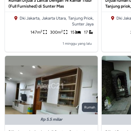
Rumah Dijual 3 Lantai Dengan 14 Kamar Tidur
Dijual rumah c
(Full Furnished) di Sunter Mas
Tanjung priok,
Dki Jakarta,
Jakarta Utara,
Tanjung Priok,
Dki Jaka
Sunter Jaya
2
2
147m
300m
15
17
1 minggu yang lalu
Rumah
Rp 5.5 miliar