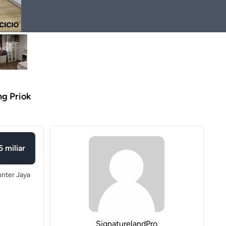
ng Priok
5 miliar
nter Jaya
SignaturelandPro