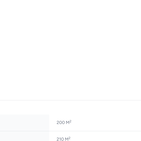
2
200 M
2
210 M