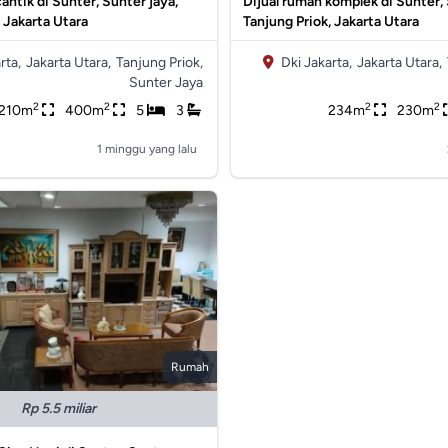
antik di Sunter, Sunter jaya,
Dijual rumah komplek di Sunter,
 Jakarta Utara
Tanjung Priok, Jakarta Utara
rta,
Jakarta Utara,
Tanjung Priok,
Dki Jakarta,
Jakarta Utara,
Sunter Jaya
2
2
2
2
210m
400m
5
3
234m
230m
1 minggu yang lalu
Rumah
Rp 5.5 miliar