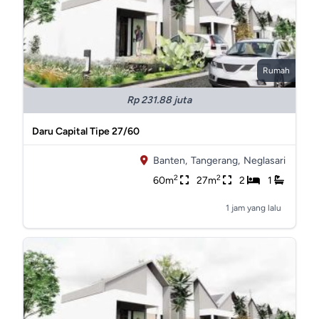
Rumah
Rp 231.88 juta
Daru Capital Tipe 27/60
Banten,
Tangerang,
Neglasari
2
2
60m
27m
2
1
1 jam yang lalu