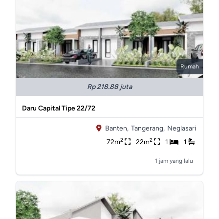
Rumah
Rp 218.88 juta
Daru Capital Tipe 22/72
Banten,
Tangerang,
Neglasari
2
2
72m
22m
1
1
1 jam yang lalu