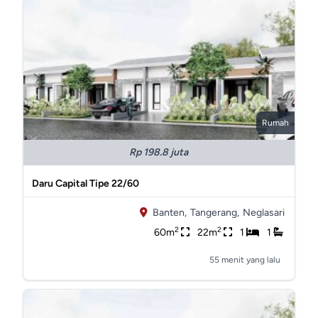
Rumah
Rp 198.8 juta
Daru Capital Tipe 22/60
Banten,
Tangerang,
Neglasari
2
2
60m
22m
1
1
55 menit yang lalu