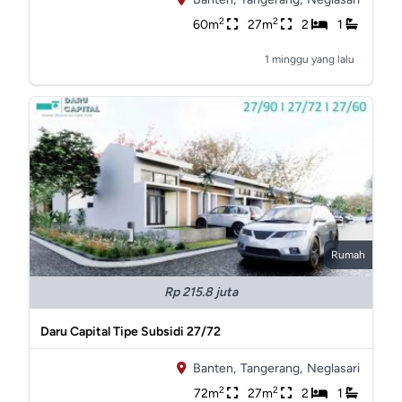
2
2
60m
27m
2
1
1 minggu yang lalu
Rumah
Rp 215.8 juta
Daru Capital Tipe Subsidi 27/72
Banten,
Tangerang,
Neglasari
2
2
72m
27m
2
1