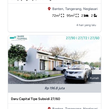
Banten,
Tangerang,
Neglasari
2
2
72m
95m
2
2
4 hari yang lalu
Rumah
Rp 196.8 juta
Daru Capital Tipe Subsidi 27/60
Banten,
Tangerang,
Neglasari