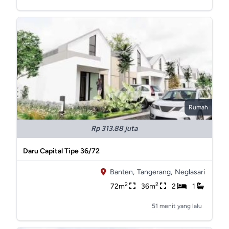
Rumah
Rp 313.88 juta
Daru Capital Tipe 36/72
Banten,
Tangerang,
Neglasari
2
2
72m
36m
2
1
51 menit yang lalu