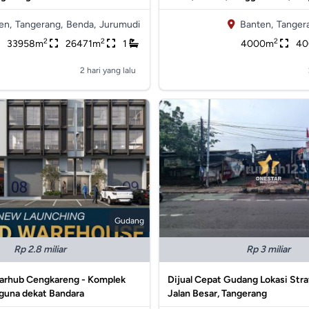
en,
Tangerang,
Benda,
Jurumudi
Banten,
Tanger
2
2
2
33958m
26471m
1
4000m
4
2 hari yang lalu
Gudang
Rp 2.8 miliar
Rp 3 miliar
tarhub Cengkareng - Komplek
Dijual Cepat Gudang Lokasi Stra
guna dekat Bandara
Jalan Besar, Tangerang