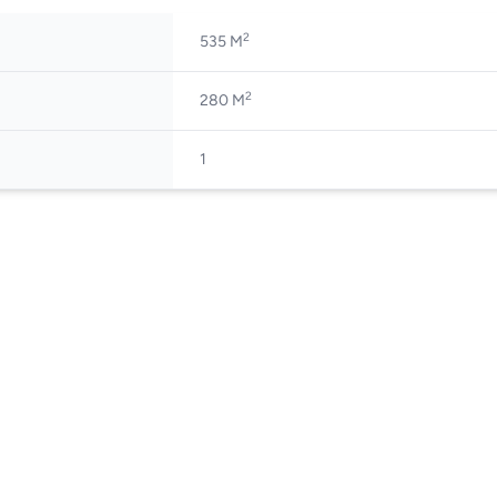
2
535 M
2
280 M
1