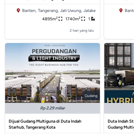
Banten,
Tangerang,
Jati Uwung,
Jatake
Bant
2
2
4895m
1740m
1
2 hari yang lalu
Gudang
Rp 2.29 miliar
Dijual Gudang Multiguna di Duta Indah
Duta Indah S
Starhub, Tangerang Kota
Gudang Multi