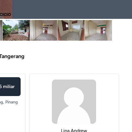
 Tangerang
5 miliar
g,
Pinang
Lina Andrew