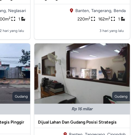
ang,
Neglasari
Banten,
Tangerang,
Benda
2
2
2
000m
1
220m
162m
1
2 hari yang lalu
3 hari yang lalu
Gudang
Gudang
Rp 16 miliar
tegis Pinggir
Dijual Lahan Dan Gudang Posisi Strategis
Banten,
Tangerang,
Cipondoh