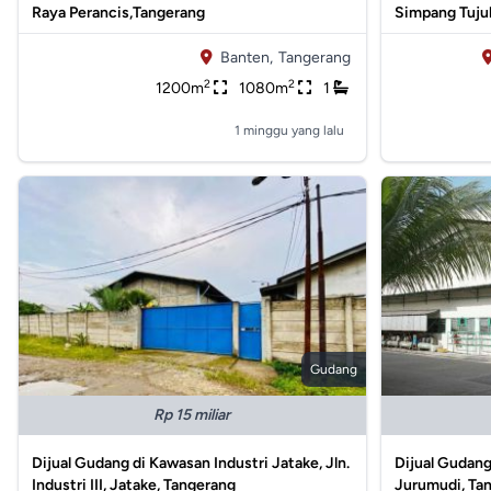
Raya Perancis,Tangerang
Simpang Tujuh
Banten,
Tangerang
2
2
1200m
1080m
1
1 minggu yang lalu
Gudang
Rp 15 miliar
Dijual Gudang di Kawasan Industri Jatake, Jln.
Dijual Gudang
Industri III, Jatake, Tangerang
Jurumudi, Ta