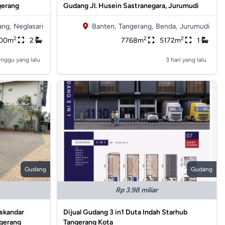
gerang
Gudang Jl. Husein Sastranegara, Jurumudi
ang,
Neglasari
Banten,
Tangerang,
Benda,
Jurumudi
2
2
2
00m
2
7768m
5172m
1
inggu yang lalu
3 hari yang lalu
Gudang
Gudang
Rp 3.98 miliar
Iskandar
Dijual Gudang 3 in1 Duta Indah Starhub
gerang
Tangerang Kota