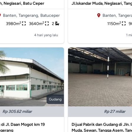
, Neglasari, Batu Ceper
Jl.Iskandar Muda, Neglasari, Tan
Banten,
Tangerang,
Batuceper
Banten,
Tanger
2
2
2
3980m
3640m
2
1150m
9
4 hari yang lalu
1 m
Gudang
Rp 305.62 miliar
Rp 27 miliar
 di Jl. Daan Mogot km 19
Dijual Pabrik dan Gudang di Jln. 
ngerang
Muda, Sewan, Tangga Asem, Tan