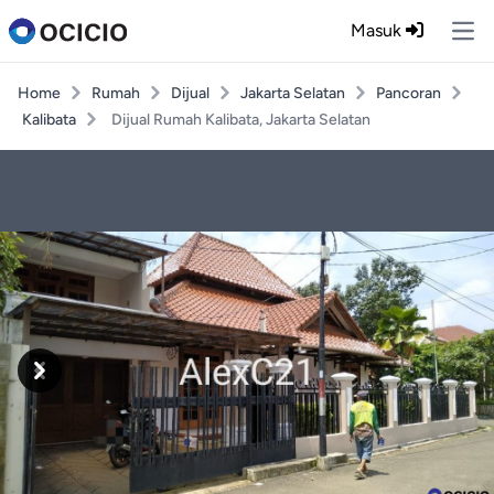
Masuk
Ope
Home
Rumah
Dijual
Jakarta Selatan
Pancoran
Kalibata
Dijual Rumah Kalibata, Jakarta Selatan
Previous
Next