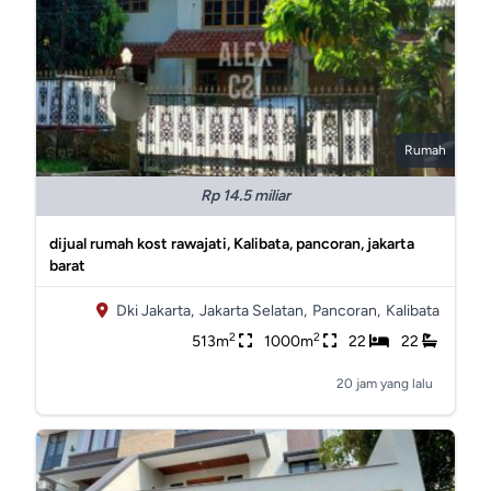
Rumah
Rp 14.5 miliar
dijual rumah kost rawajati, Kalibata, pancoran, jakarta
barat
Dki Jakarta,
Jakarta Selatan,
Pancoran,
Kalibata
2
2
513m
1000m
22
22
20 jam yang lalu