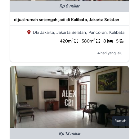
Rp 8 miliar
dijual rumah setengah jadi di Kalibata, Jakarta Selatan
Dki Jakarta,
Jakarta Selatan,
Pancoran,
Kalibata
2
2
420m
580m
8
5
4 hari yang lalu
Rumah
Rp 13 miliar