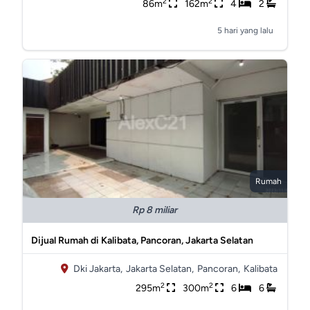
2
2
86m
162m
4
2
5 hari yang lalu
Rumah
Rp 8 miliar
Dijual Rumah di Kalibata, Pancoran, Jakarta Selatan
Dki Jakarta,
Jakarta Selatan,
Pancoran,
Kalibata
2
2
295m
300m
6
6