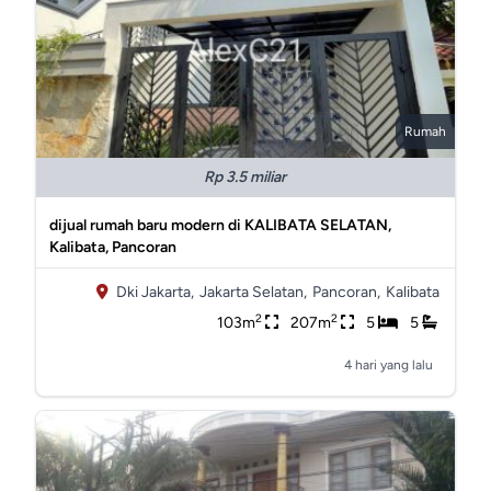
Rumah
Rp 3.5 miliar
dijual rumah baru modern di KALIBATA SELATAN,
Kalibata, Pancoran
Dki Jakarta,
Jakarta Selatan,
Pancoran,
Kalibata
2
2
103m
207m
5
5
4 hari yang lalu