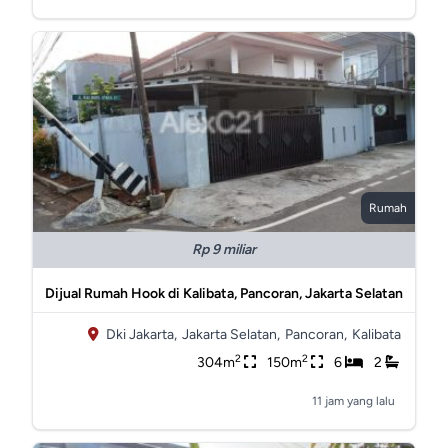
Rumah
Rp 9 miliar
Dijual Rumah Hook di Kalibata, Pancoran, Jakarta Selatan
Dki Jakarta,
Jakarta Selatan,
Pancoran,
Kalibata
2
2
304m
150m
6
2
11 jam yang lalu