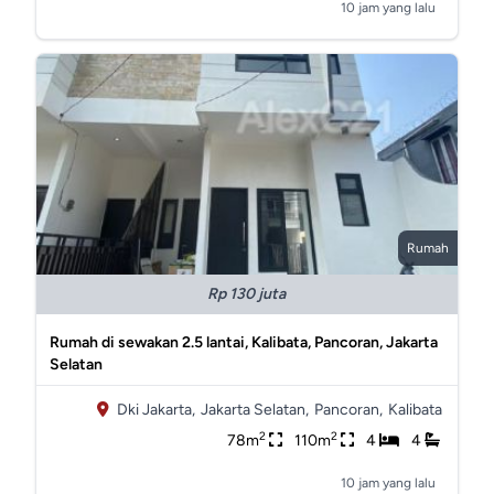
10 jam yang lalu
Rumah
Rp 130 juta
Rumah di sewakan 2.5 lantai, Kalibata, Pancoran, Jakarta
Selatan
Dki Jakarta,
Jakarta Selatan,
Pancoran,
Kalibata
2
2
78m
110m
4
4
10 jam yang lalu