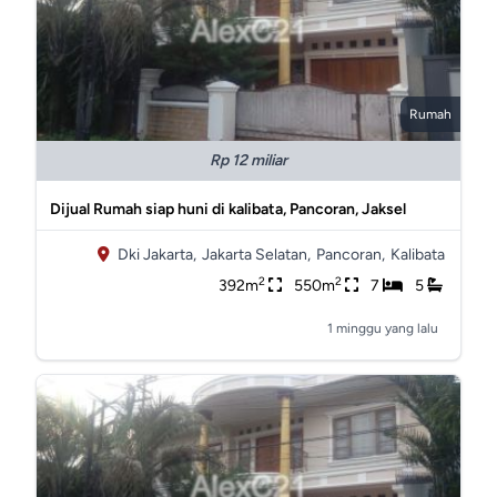
Rumah
Rp 12 miliar
Dijual Rumah siap huni di kalibata, Pancoran, Jaksel
Dki Jakarta,
Jakarta Selatan,
Pancoran,
Kalibata
2
2
392m
550m
7
5
1 minggu yang lalu