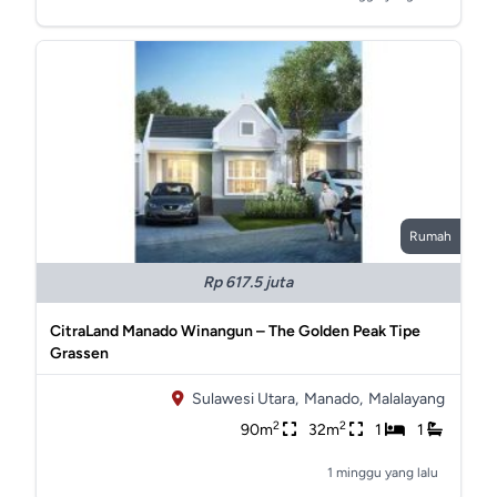
Rumah
Rp 617.5 juta
CitraLand Manado Winangun – The Golden Peak Tipe
Grassen
Sulawesi Utara,
Manado,
Malalayang
2
2
90m
32m
1
1
1 minggu yang lalu