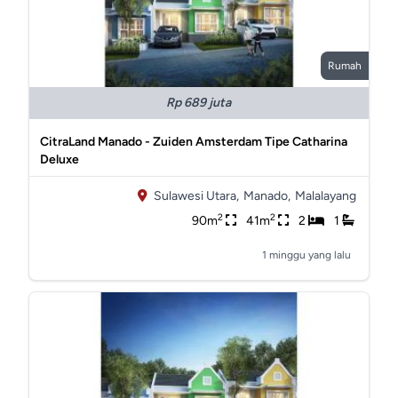
Rumah
Rp 689 juta
CitraLand Manado - Zuiden Amsterdam Tipe Catharina
Deluxe
Sulawesi Utara,
Manado,
Malalayang
2
2
90m
41m
2
1
1 minggu yang lalu