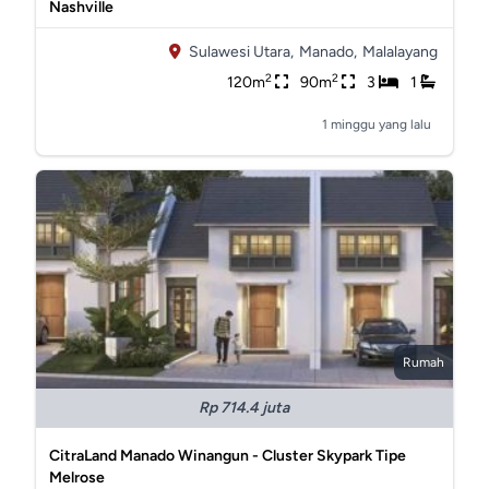
Nashville
Sulawesi Utara,
Manado,
Malalayang
2
2
120m
90m
3
1
1 minggu yang lalu
Rumah
Rp 714.4 juta
CitraLand Manado Winangun - Cluster Skypark Tipe
Melrose