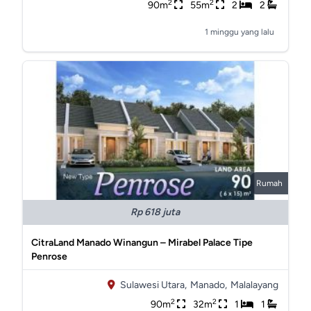
2
2
90m
55m
2
2
1 minggu yang lalu
Rumah
Rp 618 juta
CitraLand Manado Winangun – Mirabel Palace Tipe
Penrose
Sulawesi Utara,
Manado,
Malalayang
2
2
90m
32m
1
1