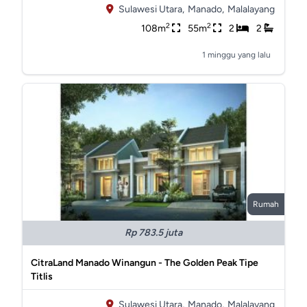
Sulawesi Utara,
Manado,
Malalayang
2
2
108m
55m
2
2
1 minggu yang lalu
Rumah
Rp 783.5 juta
CitraLand Manado Winangun - The Golden Peak Tipe
Titlis
Sulawesi Utara,
Manado,
Malalayang