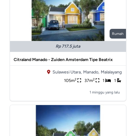
Rumah
Rp 717.5 juta
Citraland Manado - Zuiden Amsterdam Tipe Beatrix
Sulawesi Utara,
Manado,
Malalayang
2
2
105m
37m
1
1
1 minggu yang lalu