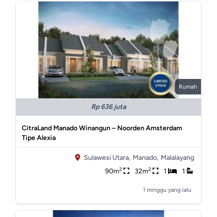
Rumah
Rp 636 juta
CitraLand Manado Winangun – Noorden Amsterdam
Tipe Alexia
Sulawesi Utara,
Manado,
Malalayang
2
2
90m
32m
1
1
1 minggu yang lalu