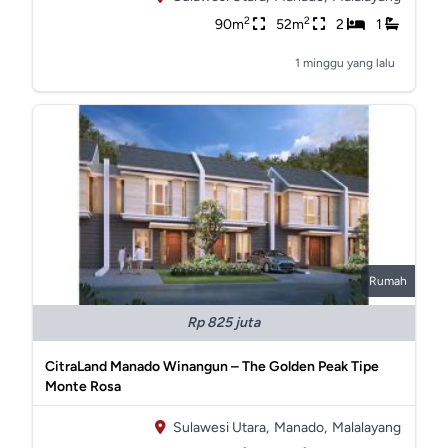
2
2
90m
52m
2
1
1 minggu yang lalu
Rumah
Rp 825 juta
CitraLand Manado Winangun – The Golden Peak Tipe
Monte Rosa
Sulawesi Utara,
Manado,
Malalayang