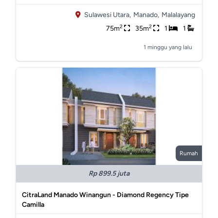
Sulawesi Utara,
Manado,
Malalayang
2
2
75m
35m
1
1
1 minggu yang lalu
Rumah
Rp 899.5 juta
CitraLand Manado Winangun - Diamond Regency Tipe
Camilla