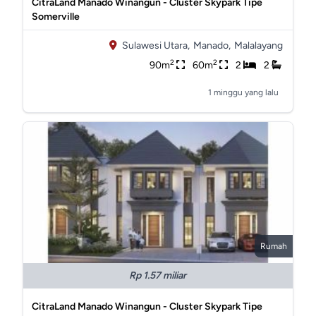
CitraLand Manado Winangun - Cluster Skypark Tipe
Somerville
Sulawesi Utara,
Manado,
Malalayang
2
2
90m
60m
2
2
1 minggu yang lalu
Rumah
Rp 1.57 miliar
CitraLand Manado Winangun - Cluster Skypark Tipe