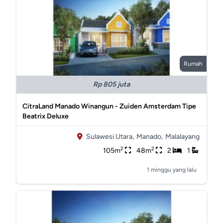
Rumah
Rp 805 juta
CitraLand Manado Winangun - Zuiden Amsterdam Tipe
Beatrix Deluxe
Sulawesi Utara,
Manado,
Malalayang
2
2
105m
48m
2
1
1 minggu yang lalu