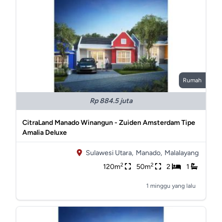
Rumah
Rp 884.5 juta
CitraLand Manado Winangun - Zuiden Amsterdam Tipe
Amalia Deluxe
Sulawesi Utara,
Manado,
Malalayang
2
2
120m
50m
2
1
1 minggu yang lalu