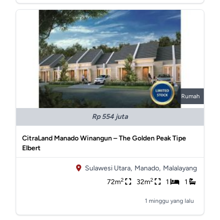
Rumah
Rp 554 juta
CitraLand Manado Winangun – The Golden Peak Tipe
Elbert
Sulawesi Utara,
Manado,
Malalayang
2
2
72m
32m
1
1
1 minggu yang lalu