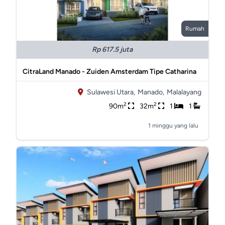
Rumah
Rp 617.5 juta
CitraLand Manado - Zuiden Amsterdam Tipe Catharina
Sulawesi Utara,
Manado,
Malalayang
2
2
90m
32m
1
1
1 minggu yang lalu