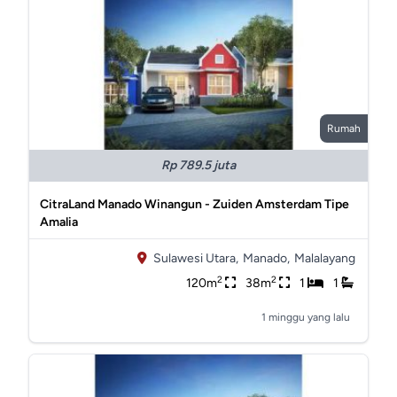
Rumah
Rp 789.5 juta
CitraLand Manado Winangun - Zuiden Amsterdam Tipe
Amalia
Sulawesi Utara,
Manado,
Malalayang
2
2
120m
38m
1
1
1 minggu yang lalu