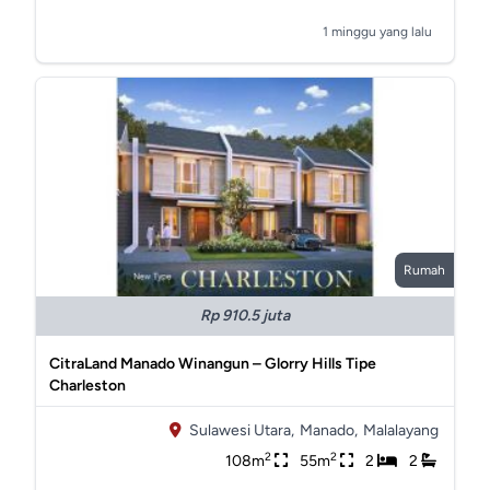
1 minggu yang lalu
Rumah
Rp 910.5 juta
CitraLand Manado Winangun – Glorry Hills Tipe
Charleston
Sulawesi Utara,
Manado,
Malalayang
2
2
108m
55m
2
2