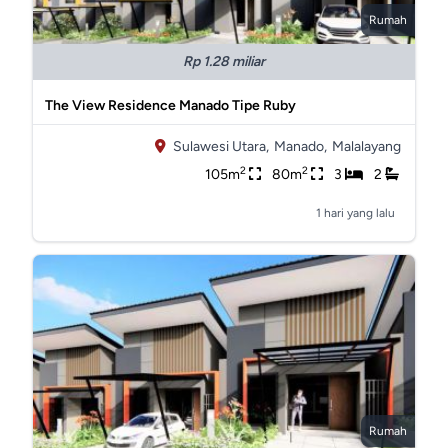
Rumah
Rp 1.28 miliar
The View Residence Manado Tipe Ruby
Sulawesi Utara,
Manado,
Malalayang
2
2
105m
80m
3
2
1 hari yang lalu
Rumah