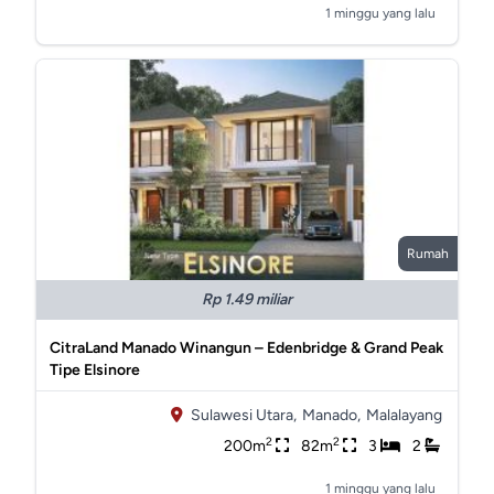
1 minggu yang lalu
Rumah
Rp 1.49 miliar
CitraLand Manado Winangun – Edenbridge & Grand Peak
Tipe Elsinore
Sulawesi Utara,
Manado,
Malalayang
2
2
200m
82m
3
2
1 minggu yang lalu