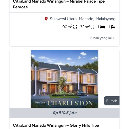
CitraLand Manado Winangun – Mirabel Palace Tipe
Penrose
Sulawesi Utara,
Manado,
Malalayang
2
2
90m
32m
1
1
6 hari yang lalu
Rumah
Rp 910.5 juta
CitraLand Manado Winangun – Glorry Hills Tipe