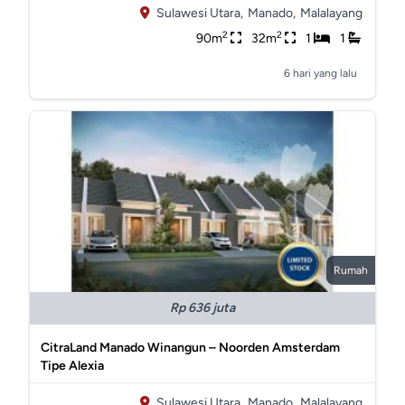
Sulawesi Utara,
Manado,
Malalayang
2
2
90m
32m
1
1
6 hari yang lalu
Rumah
Rp 636 juta
CitraLand Manado Winangun – Noorden Amsterdam
Tipe Alexia
Sulawesi Utara,
Manado,
Malalayang