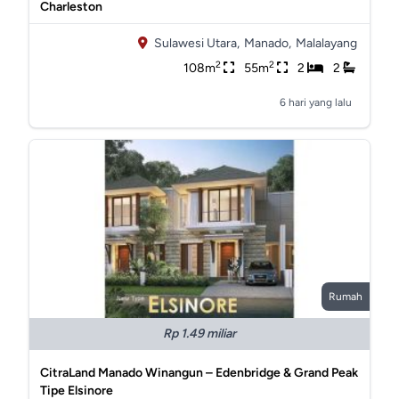
Charleston
Sulawesi Utara,
Manado,
Malalayang
2
2
108m
55m
2
2
6 hari yang lalu
Rumah
Rp 1.49 miliar
CitraLand Manado Winangun – Edenbridge & Grand Peak
Tipe Elsinore