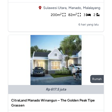
Sulawesi Utara,
Manado,
Malalayang
2
2
200m
82m
3
2
6 hari yang lalu
Rumah
Rp 617.5 juta
CitraLand Manado Winangun – The Golden Peak Tipe
Grassen