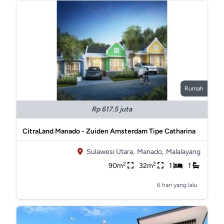
Rumah
Rp 617.5 juta
CitraLand Manado - Zuiden Amsterdam Tipe Catharina
Sulawesi Utara,
Manado,
Malalayang
2
2
90m
32m
1
1
6 hari yang lalu