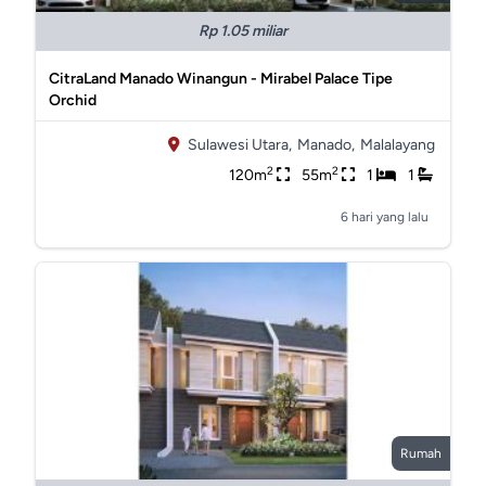
Rp 1.05 miliar
CitraLand Manado Winangun - Mirabel Palace Tipe
Orchid
Sulawesi Utara,
Manado,
Malalayang
2
2
120m
55m
1
1
6 hari yang lalu
Rumah