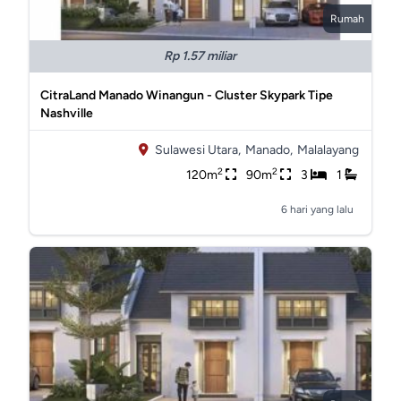
Rumah
Rp 1.57 miliar
CitraLand Manado Winangun - Cluster Skypark Tipe
Nashville
Sulawesi Utara,
Manado,
Malalayang
2
2
120m
90m
3
1
6 hari yang lalu