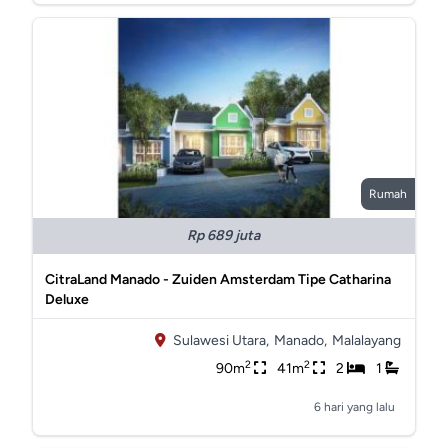
Rumah
Rp 689 juta
CitraLand Manado - Zuiden Amsterdam Tipe Catharina
Deluxe
Sulawesi Utara,
Manado,
Malalayang
2
2
90m
41m
2
1
6 hari yang lalu