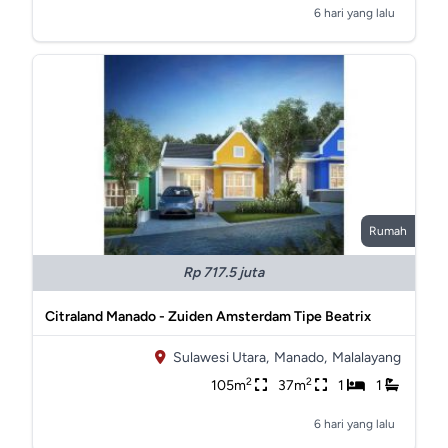
6 hari yang lalu
Rumah
Rp 717.5 juta
Citraland Manado - Zuiden Amsterdam Tipe Beatrix
Sulawesi Utara,
Manado,
Malalayang
2
2
105m
37m
1
1
6 hari yang lalu