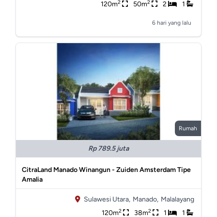
2
2
120m
50m
2
1
6 hari yang lalu
Rumah
Rp 789.5 juta
CitraLand Manado Winangun - Zuiden Amsterdam Tipe
Amalia
Sulawesi Utara,
Manado,
Malalayang
2
2
120m
38m
1
1