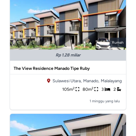
Rumah
Rp 1.28 miliar
The View Residence Manado Tipe Ruby
Sulawesi Utara,
Manado,
Malalayang
2
2
105m
80m
3
2
1 minggu yang lalu