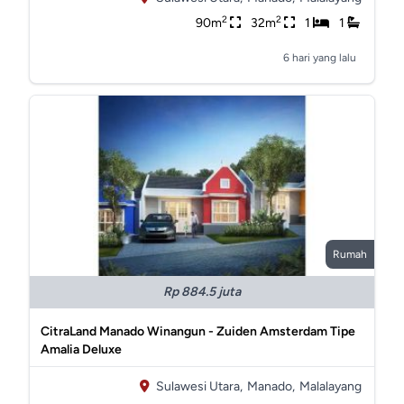
2
2
90m
32m
1
1
6 hari yang lalu
Rumah
Rp 884.5 juta
CitraLand Manado Winangun - Zuiden Amsterdam Tipe
Amalia Deluxe
Sulawesi Utara,
Manado,
Malalayang