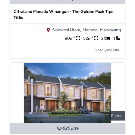
CitraLand Manado Winangun - The Golden Peak Tipe
Titlis
Sulawesi Utara,
Manado,
Malalayang
2
2
90m
52m
2
1
6 hari yang lalu
Rumah
Rp 825 juta