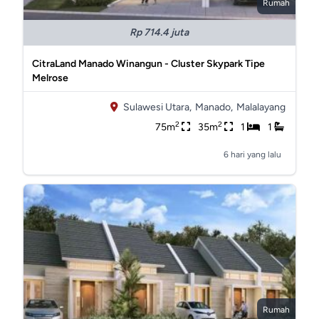
Rumah
Rp 714.4 juta
CitraLand Manado Winangun - Cluster Skypark Tipe
Melrose
Sulawesi Utara,
Manado,
Malalayang
2
2
75m
35m
1
1
6 hari yang lalu
Rumah