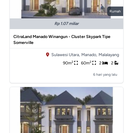
Rumah
Rp 1.07 miliar
CitraLand Manado Winangun - Cluster Skypark Tipe
Somerville
Sulawesi Utara,
Manado,
Malalayang
2
2
90m
60m
2
2
6 hari yang lalu