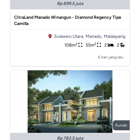
Rp 899.5 juta
CitraLand Manado Winangun - Diamond Regency Tipe
Camilla
Sulawesi Utara,
Manado,
Malalayang
2
2
108m
55m
2
2
6 hari yang lalu
Rumah
Rp 783.5 juta