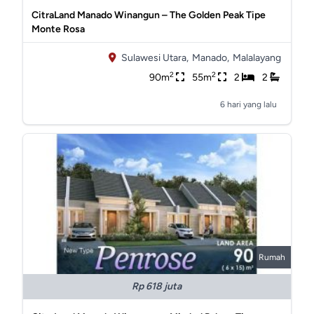
CitraLand Manado Winangun – The Golden Peak Tipe
Monte Rosa
Sulawesi Utara,
Manado,
Malalayang
2
2
90m
55m
2
2
6 hari yang lalu
Rumah
Rp 618 juta