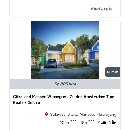
6 hari yang lalu
Rumah
Rp 805 juta
CitraLand Manado Winangun - Zuiden Amsterdam Tipe
Beatrix Deluxe
Sulawesi Utara,
Manado,
Malalayang
2
2
105m
48m
2
1