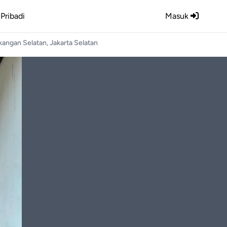
Pribadi
Masuk
angan Selatan, Jakarta Selatan