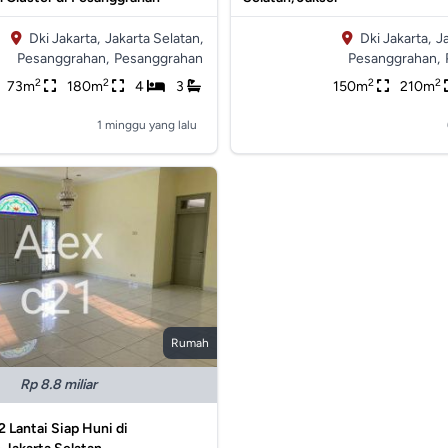
Dki Jakarta,
Jakarta Selatan,
Dki Jakarta,
J
Pesanggrahan,
Pesanggrahan
Pesanggrahan,
2
2
2
2
73m
180m
4
3
150m
210m
1 minggu yang lalu
Rumah
Rp 8.8 miliar
2 Lantai Siap Huni di