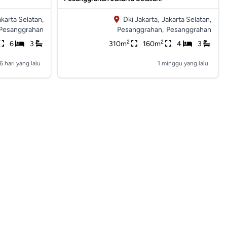
akarta Selatan,
Dki Jakarta,
Jakarta Selatan,
Pesanggrahan
Pesanggrahan,
Pesanggrahan
2
2
6
3
310m
160m
4
3
6 hari yang lalu
1 minggu yang lalu