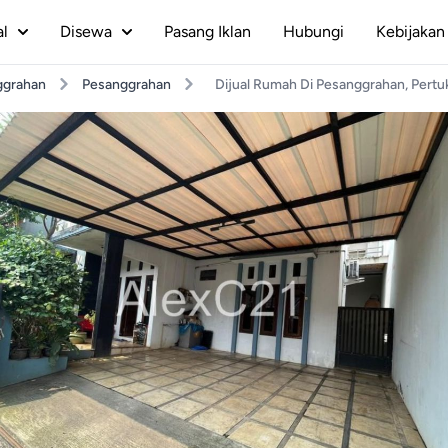
al
Disewa
Pasang Iklan
Hubungi
Kebijakan 
ggrahan
Pesanggrahan
Dijual Rumah Di Pesanggrahan, Pertuk