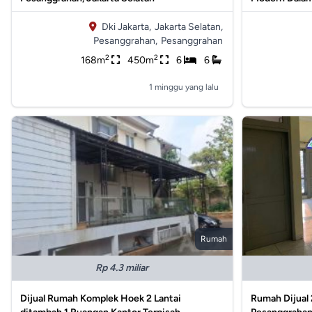
Dki Jakarta,
Jakarta Selatan,
Pesanggrahan,
Pesanggrahan
2
2
168m
450m
6
6
1 minggu yang lalu
Rumah
Rp 4.3 miliar
Dijual Rumah Komplek Hoek 2 Lantai
Rumah Dijual 