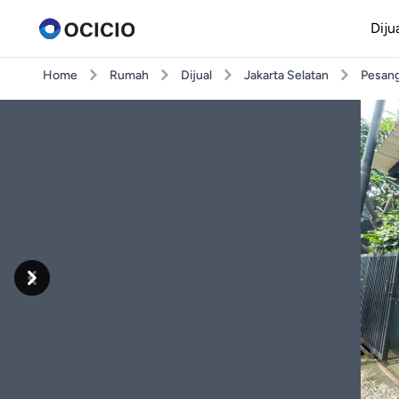
Diju
Home
Rumah
Dijual
Jakarta Selatan
Pesan
Previous
Next