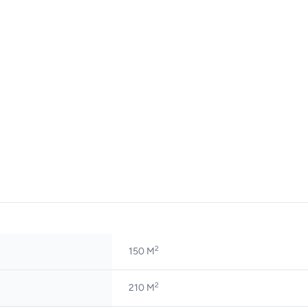
2
150 M
2
210 M