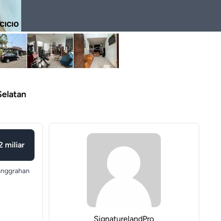
Selatan
2 miliar
anggrahan
SignaturelandPro