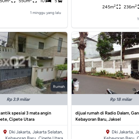
50m
550m
10
5
2
2
245m
236m
1 minggu yang lalu
1
Rumah
Rp 3.9 miliar
Rp 18 miliar
cantik spesial 3 mata angin
dijual rumah di Radio Dalam, Gan
pete, Cipete Utara
Kebayoran Baru, Jaksel
Dki Jakarta,
Jakarta Selatan,
Dki Jakarta,
J
Kebayoran Baru,
Cipete Utara
Kebayoran Baru,
G