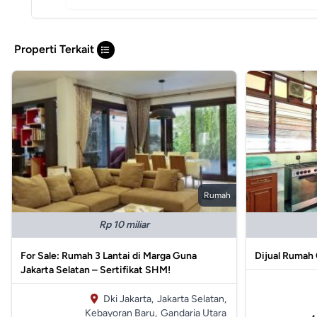
Properti Terkait
Rumah
Rp 10 miliar
For Sale: Rumah 3 Lantai di Marga Guna
Dijual Rumah 
Jakarta Selatan – Sertifikat SHM!
Dki Jakarta,
Jakarta Selatan,
Kebayoran Baru,
Gandaria Utara