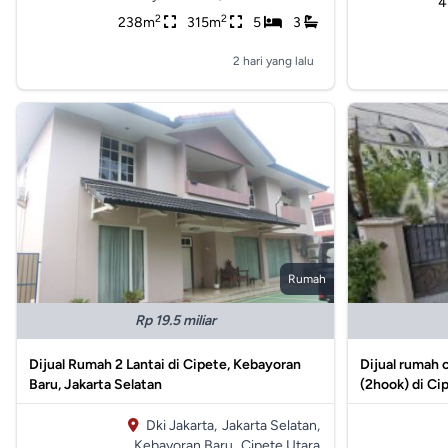
4
2
2
238m
315m
5
3
2 hari yang lalu
Rumah
Rp 19.5 miliar
Dijual Rumah 2 Lantai di Cipete, Kebayoran
Dijual rumah 
Baru, Jakarta Selatan
(2hook) di Ci
Dki Jakarta,
Jakarta Selatan,
Kebayoran Baru,
Cipete Utara