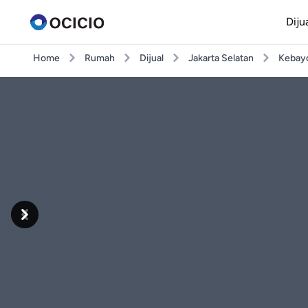
Diju
Home
Rumah
Dijual
Jakarta Selatan
Kebayo
Previous
Next