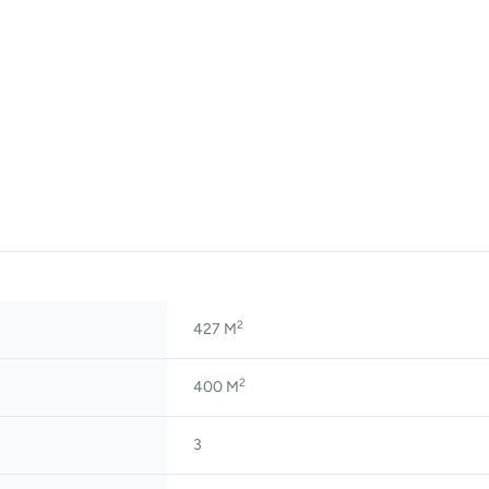
2
427 M
2
400 M
3