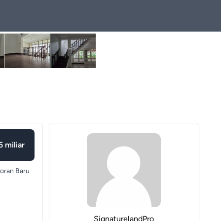
 miliar
oran Baru
SignaturelandPro