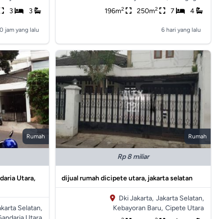
2
2
3
3
196m
250m
7
4
0 jam yang lalu
6 hari yang lalu
Rumah
Rumah
Rp 8 miliar
daria Utara,
dijual rumah dicipete utara, jakarta selatan
Dki Jakarta,
Jakarta Selatan,
akarta Selatan,
Kebayoran Baru,
Cipete Utara
andaria Utara