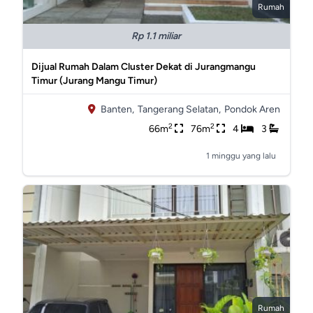
Rumah
Rp 1.1 miliar
Dijual Rumah Dalam Cluster Dekat di Jurangmangu
Timur (Jurang Mangu Timur)
Banten,
Tangerang Selatan,
Pondok Aren
2
2
66m
76m
4
3
1 minggu yang lalu
Rumah