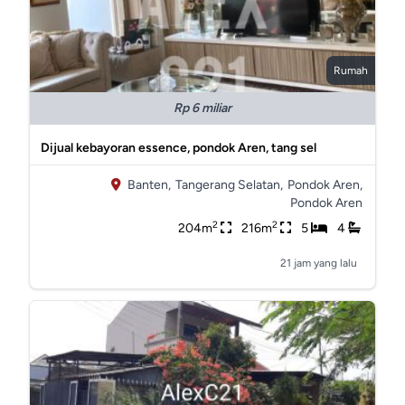
Rumah
Rp 6 miliar
Dijual kebayoran essence, pondok Aren, tang sel
Banten,
Tangerang Selatan,
Pondok Aren,
Pondok Aren
2
2
204m
216m
5
4
21 jam yang lalu