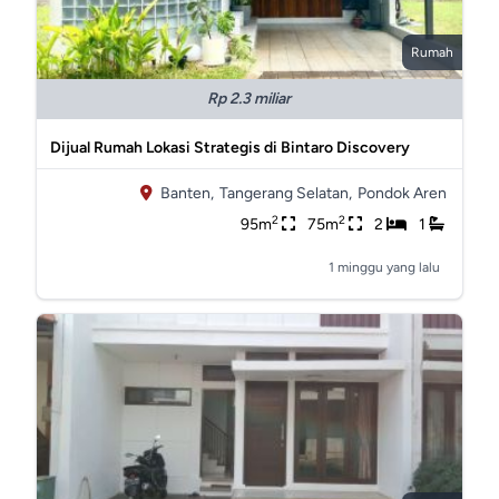
Rumah
Rp 2.3 miliar
Dijual Rumah Lokasi Strategis di Bintaro Discovery
Banten,
Tangerang Selatan,
Pondok Aren
2
2
95m
75m
2
1
1 minggu yang lalu