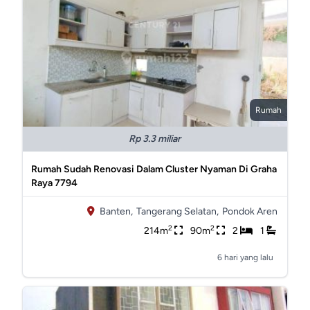
Rumah
Rp 3.3 miliar
Rumah Sudah Renovasi Dalam Cluster Nyaman Di Graha
Raya 7794
Banten,
Tangerang Selatan,
Pondok Aren
2
2
214m
90m
2
1
6 hari yang lalu