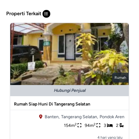
Properti Terkait
Rumah
Hubungi Penjual
Rumah Siap Huni Di Tangerang Selatan
Banten,
Tangerang Selatan,
Pondok Aren
2
2
154m
94m
3
2
4 hari yang lalu