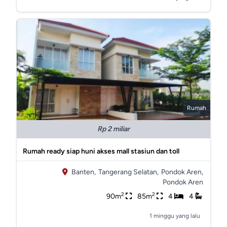
Rumah
Rp 2 miliar
Rumah ready siap huni akses mall stasiun dan toll
Banten,
Tangerang Selatan,
Pondok Aren,
Pondok Aren
2
2
90m
85m
4
4
1 minggu yang lalu