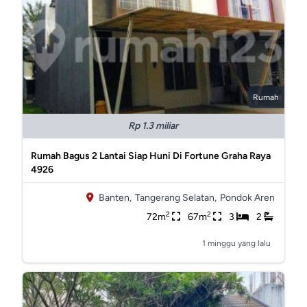
Rumah
Rp 1.3 miliar
Rumah Bagus 2 Lantai Siap Huni Di Fortune Graha Raya
4926
Banten,
Tangerang Selatan,
Pondok Aren
2
2
72m
67m
3
2
1 minggu yang lalu