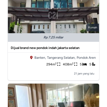
Rumah
Rp 7.25 miliar
Dijual brand new pondok indah jakarta selatan
Banten,
Tangerang Selatan,
Pondok Aren
2
2
294m
408m
5
5
21 jam yang lalu