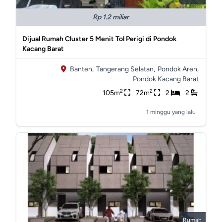
Rp 1.2 miliar
Dijual Rumah Cluster 5 Menit Tol Perigi di Pondok
Kacang Barat
Banten,
Tangerang Selatan,
Pondok Aren,
Pondok Kacang Barat
2
2
105m
72m
2
2
1 minggu yang lalu
Rumah