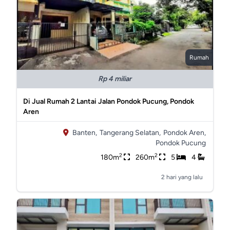
Rumah
Rp 4 miliar
Di Jual Rumah 2 Lantai Jalan Pondok Pucung, Pondok
Aren
Banten,
Tangerang Selatan,
Pondok Aren,
Pondok Pucung
2
2
180m
260m
5
4
2 hari yang lalu