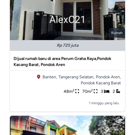
Rumah
Rp 725 juta
Dijual rumah baru di area Perum Graha Raya,Pondok
Kacang Barat, Pondok Aren
Banten,
Tangerang Selatan,
Pondok Aren,
Pondok Kacang Barat
2
2
48m
70m
3
2
1 minggu yang lalu