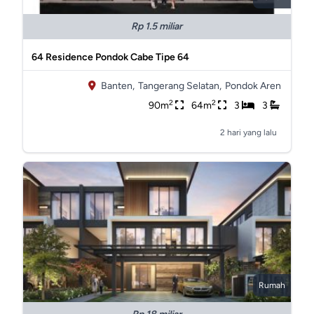
Rp 1.5 miliar
64 Residence Pondok Cabe Tipe 64
Banten,
Tangerang Selatan,
Pondok Aren
2
2
90m
64m
3
3
2 hari yang lalu
Rumah