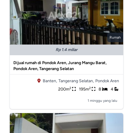
Rumah
Rp 1.4 miliar
Dijual rumah di Pondok Aren, Jurang Mangu Barat,
Pondok Aren, Tangerang Selatan
Banten,
Tangerang Selatan,
Pondok Aren
2
2
200m
195m
8
4
1 minggu yang lalu