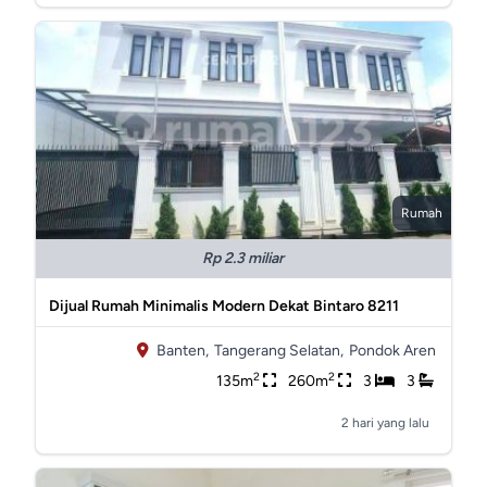
Rumah
Rp 2.3 miliar
Dijual Rumah Minimalis Modern Dekat Bintaro 8211
Banten,
Tangerang Selatan,
Pondok Aren
2
2
135m
260m
3
3
2 hari yang lalu