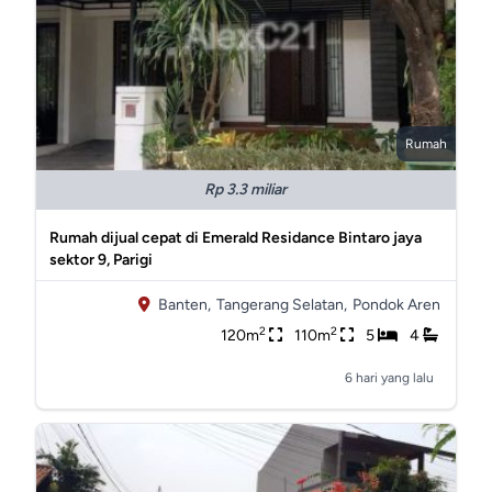
Rumah
Rp 3.3 miliar
Rumah dijual cepat di Emerald Residance Bintaro jaya
sektor 9, Parigi
Banten,
Tangerang Selatan,
Pondok Aren
2
2
120m
110m
5
4
6 hari yang lalu