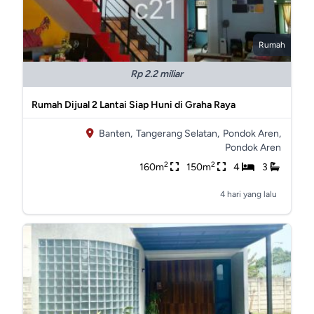
Rumah
Rp 2.2 miliar
Rumah Dijual 2 Lantai Siap Huni di Graha Raya
Banten,
Tangerang Selatan,
Pondok Aren,
Pondok Aren
2
2
160m
150m
4
3
4 hari yang lalu