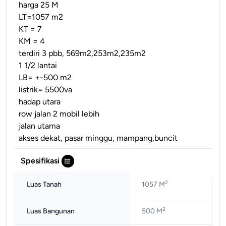
harga 25 M
LT=1057 m2
KT = 7
KM = 4
terdiri 3 pbb, 569m2,253m2,235m2
1 1/2 lantai
LB= +-500 m2
listrik= 5500va
hadap utara
row jalan 2 mobil lebih
jalan utama
akses dekat, pasar minggu, mampang,buncit
Spesifikasi
2
Luas Tanah
1057 M
2
Luas Bangunan
500 M