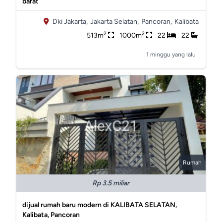
barat
Dki Jakarta,
Jakarta Selatan,
Pancoran,
Kalibata
2
2
513m
1000m
22
22
1 minggu yang lalu
Rumah
Rp 3.5 miliar
dijual rumah baru modern di KALIBATA SELATAN,
Kalibata, Pancoran