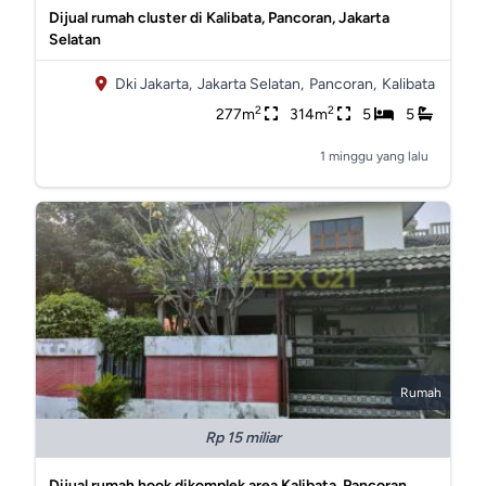
Dijual rumah cluster di Kalibata, Pancoran, Jakarta
Selatan
Dki Jakarta,
Jakarta Selatan,
Pancoran,
Kalibata
2
2
277m
314m
5
5
1 minggu yang lalu
Rumah
Rp 15 miliar
Dijual rumah hook dikomplek area Kalibata, Pancoran,