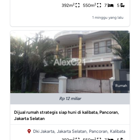
2
2
392m
550m
7
5
1 minggu yang lalu
Rumah
Rp 12 miliar
Dijual rumah strategis siap huni di kalibata, Pancoran,
Jakarta Selatan
Dki Jakarta,
Jakarta Selatan,
Pancoran,
Kalibata
2
2