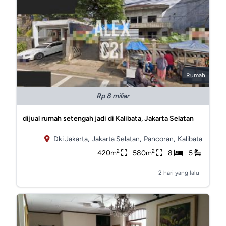
Rumah
Rp 8 miliar
dijual rumah setengah jadi di Kalibata, Jakarta Selatan
Dki Jakarta,
Jakarta Selatan,
Pancoran,
Kalibata
2
2
420m
580m
8
5
2 hari yang lalu