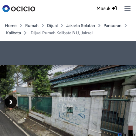
Masuk
Ope
Home
Rumah
Dijual
Jakarta Selatan
Pancoran
Kalibata
Dijual Rumah Kalibata B U, Jaksel
Previous
Next