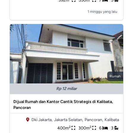
392m
550m
7
5
1 minggu yang lalu
Rumah
Rp 12 miliar
Dijual Rumah dan Kantor Cantik Strategis di Kalibata,
Pancoran
Dki Jakarta,
Jakarta Selatan,
Pancoran,
Kalibata
2
2
400m
300m
6
3