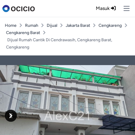
Masuk
Ope
Home
Rumah
Dijual
Jakarta Barat
Cengkareng
Cengkareng Barat
Dijual Rumah Cantik Di Cendrawasih, Cengkareng Barat,
Cengkareng
Previous
Next