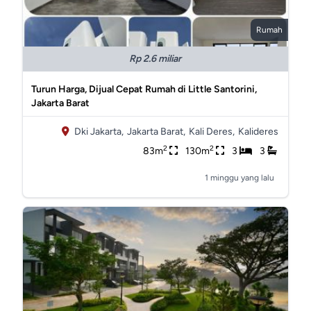
Rumah
Rp 2.6 miliar
Turun Harga, Dijual Cepat Rumah di Little Santorini,
Jakarta Barat
Dki Jakarta,
Jakarta Barat,
Kali Deres,
Kalideres
2
2
83m
130m
3
3
1 minggu yang lalu