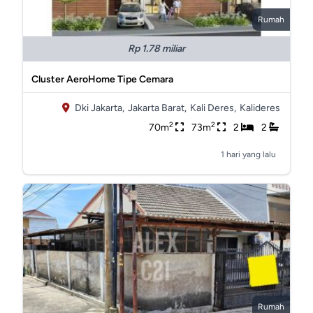
Rumah
Rp 1.78 miliar
Cluster AeroHome Tipe Cemara
Dki Jakarta,
Jakarta Barat,
Kali Deres,
Kalideres
2
2
70m
73m
2
2
1 hari yang lalu
Rumah