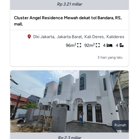
Rp 3.21 miliar
Cluster Angel Residence Mewah dekat tol Bandara, RS,
mall,
Dki Jakarta,
Jakarta Barat,
Kali Deres,
Kalideres
2
2
96m
92m
4
4
3 hari yang lalu
Rumah
Rp 2.3 miliar