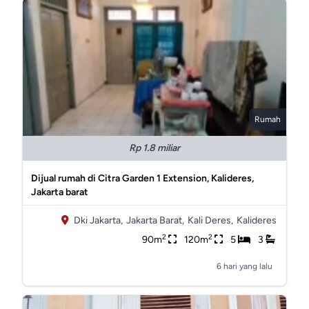
Rumah
Rp 1.8 miliar
Dijual rumah di Citra Garden 1 Extension, Kalideres,
Jakarta barat
Dki Jakarta,
Jakarta Barat,
Kali Deres,
Kalideres
2
2
90m
120m
5
3
6 hari yang lalu