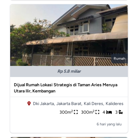
Rumah
Rp 5.8 miliar
Dijual Rumah Lokasi Strategis di Taman Aries Meruya
Utara Ilir, Kembangan
Dki Jakarta,
Jakarta Barat,
Kali Deres,
Kalideres
2
2
300m
300m
4
3
6 hari yang lalu