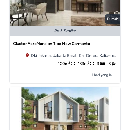
Rumah
Rp 3.5 miliar
Cluster AeroMansion Tipe New Carmenta
Dki Jakarta,
Jakarta Barat,
Kali Deres,
Kalideres
2
2
100m
133m
3
3
1 hari yang lalu