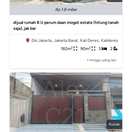
Rp 1.8 miliar
dijual rumah B U perum daan mogot estate (hitung tanah
saja), jak bar
Dki Jakarta,
Jakarta Barat,
Kali Deres,
Kalideres
2
2
182m
90m
3
2
1 minggu yang lalu
Rumah