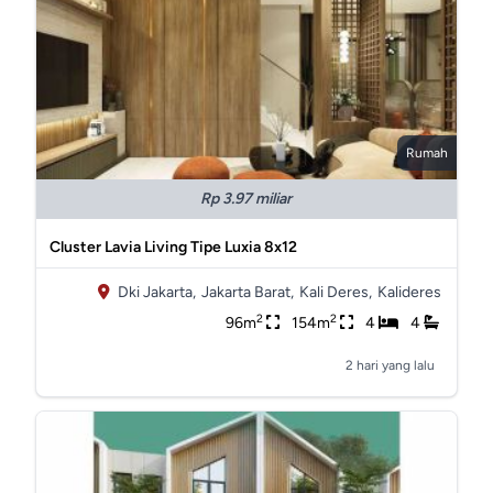
Rumah
Rp 3.97 miliar
Cluster Lavia Living Tipe Luxia 8x12
Dki Jakarta,
Jakarta Barat,
Kali Deres,
Kalideres
2
2
96m
154m
4
4
2 hari yang lalu