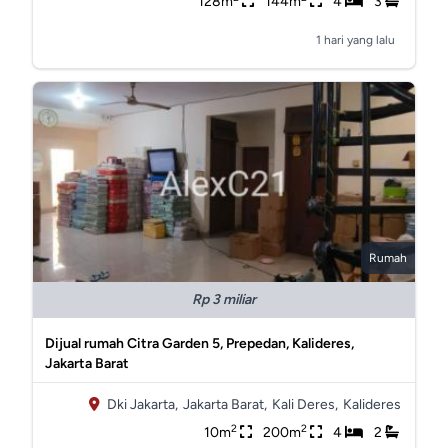
128m
144m
4
3
1 hari yang lalu
Rumah
Rp 3 miliar
Dijual rumah Citra Garden 5, Prepedan, Kalideres,
Jakarta Barat
Dki Jakarta,
Jakarta Barat,
Kali Deres,
Kalideres
2
2
10m
200m
4
2