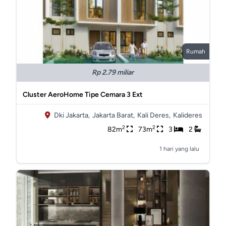
Rumah
Rp 2.79 miliar
Cluster AeroHome Tipe Cemara 3 Ext
Dki Jakarta,
Jakarta Barat,
Kali Deres,
Kalideres
2
2
82m
73m
3
2
1 hari yang lalu