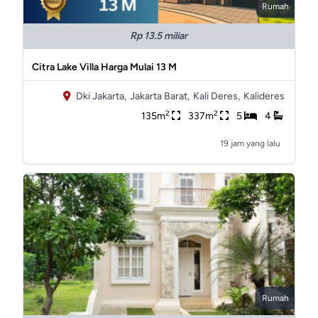
Rumah
Rp 13.5 miliar
Citra Lake Villa Harga Mulai 13 M
Dki Jakarta,
Jakarta Barat,
Kali Deres,
Kalideres
2
2
135m
337m
5
4
19 jam yang lalu
Rumah