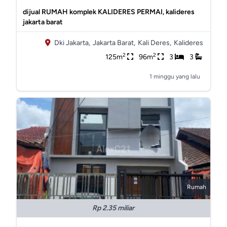
dijual RUMAH komplek KALIDERES PERMAI, kalideres
jakarta barat
Dki Jakarta,
Jakarta Barat,
Kali Deres,
Kalideres
2
2
125m
96m
3
3
1 minggu yang lalu
Rumah
Rp 2.35 miliar