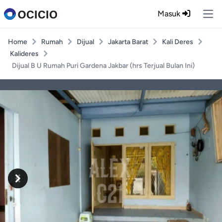
Masuk
Ope
Home
Rumah
Dijual
Jakarta Barat
Kali Deres
Kalideres
Dijual B U Rumah Puri Gardena Jakbar (hrs Terjual Bulan Ini)
Previous
Next