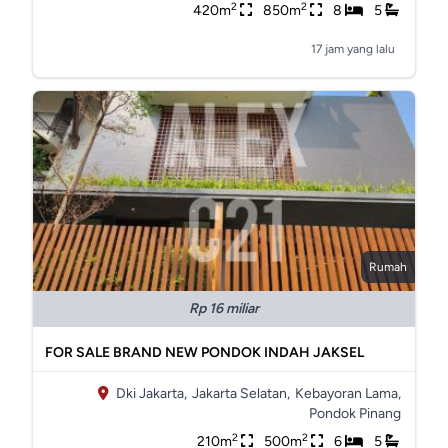
2
2
420m
850m
8
5
17 jam yang lalu
Rumah
Rp 16 miliar
FOR SALE BRAND NEW PONDOK INDAH JAKSEL
Dki Jakarta,
Jakarta Selatan,
Kebayoran Lama,
Pondok Pinang
2
2
210m
500m
6
5