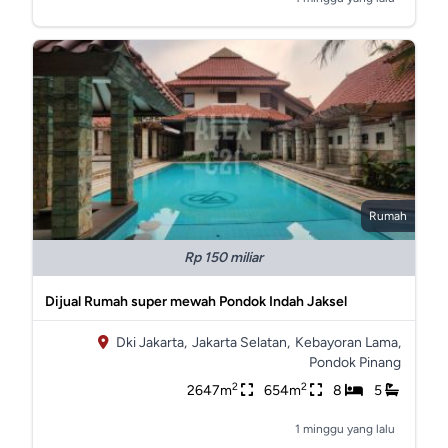
Rumah
Rp 150 miliar
Dijual Rumah super mewah Pondok Indah Jaksel
Dki Jakarta,
Jakarta Selatan,
Kebayoran Lama,
Pondok Pinang
2
2
2647m
654m
8
5
1 minggu yang lalu