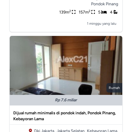
Pondok Pinang
2
2
139m
157m
5
4
1 minggu yang lalu
Rumah
Rp 7.6 miliar
Dijual rumah minimalis di pondok indah, Pondok Pinang,
Kebayoran Lama
Dki Jakarta,
Jakarta Selatan,
Kebayoran Lama,