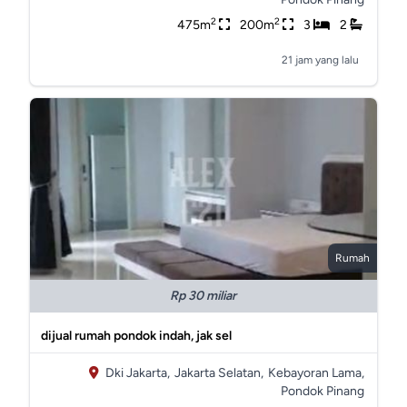
2
2
475m
200m
3
2
21 jam yang lalu
Rumah
Rp 30 miliar
dijual rumah pondok indah, jak sel
Dki Jakarta,
Jakarta Selatan,
Kebayoran Lama,
Pondok Pinang