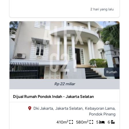
2 hari yang lalu
Rumah
Rp 22 miliar
Dijual Rumah Pondok Indah - Jakarta Selatan
Dki Jakarta,
Jakarta Selatan,
Kebayoran Lama,
Pondok Pinang
2
2
410m
580m
5
6