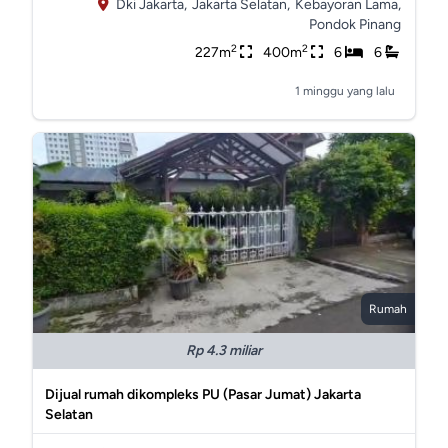
Dki Jakarta,
Jakarta Selatan,
Kebayoran Lama,
Pondok Pinang
2
2
227m
400m
6
6
1 minggu yang lalu
Rumah
Rp 4.3 miliar
Dijual rumah dikompleks PU (Pasar Jumat) Jakarta
Selatan