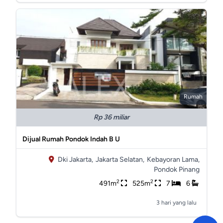
Rumah
Rp 36 miliar
Dijual Rumah Pondok Indah B U
Dki Jakarta,
Jakarta Selatan,
Kebayoran Lama,
Pondok Pinang
2
2
491m
525m
7
6
3 hari yang lalu