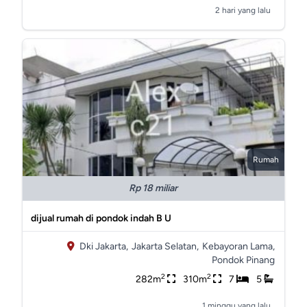
2 hari yang lalu
Rumah
Rp 18 miliar
dijual rumah di pondok indah B U
Dki Jakarta,
Jakarta Selatan,
Kebayoran Lama,
Pondok Pinang
2
2
282m
310m
7
5
1 minggu yang lalu