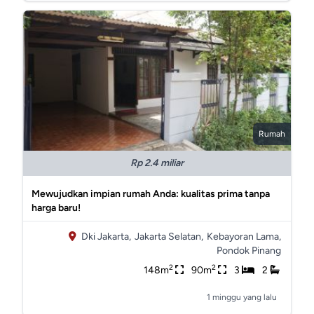
Rumah
Rp 2.4 miliar
Mewujudkan impian rumah Anda: kualitas prima tanpa
harga baru!
Dki Jakarta,
Jakarta Selatan,
Kebayoran Lama,
Pondok Pinang
2
2
148m
90m
3
2
1 minggu yang lalu