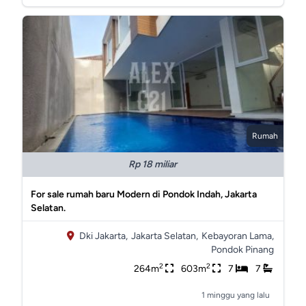
Rumah
Rp 18 miliar
For sale rumah baru Modern di Pondok Indah, Jakarta
Selatan.
Dki Jakarta,
Jakarta Selatan,
Kebayoran Lama,
Pondok Pinang
2
2
264m
603m
7
7
1 minggu yang lalu