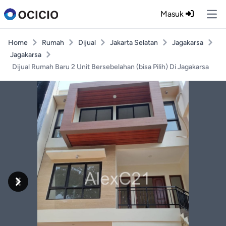
Masuk
Ope
Home
Rumah
Dijual
Jakarta Selatan
Jagakarsa
Jagakarsa
Dijual Rumah Baru 2 Unit Bersebelahan (bisa Pilih) Di Jagakarsa
Previous
Next