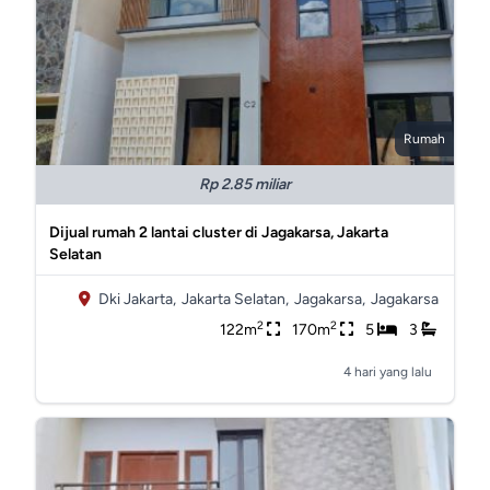
Rumah
Rp 2.85 miliar
Dijual rumah 2 lantai cluster di Jagakarsa, Jakarta
Selatan
Dki Jakarta,
Jakarta Selatan,
Jagakarsa,
Jagakarsa
2
2
122m
170m
5
3
4 hari yang lalu