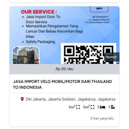
Rumah
Rp 95 ribu
JASA IMPORT VELG MOBIL/MOTOR DARI THAILAND
TO INDONESIA
Dki Jakarta,
Jakarta Selatan,
Jagakarsa,
Jagakarsa
2
2
1m
1m
1
1
5 hari yang lalu