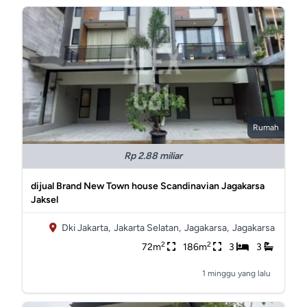
Rumah
Rp 2.88 miliar
dijual Brand New Town house Scandinavian Jagakarsa
Jaksel
Dki Jakarta,
Jakarta Selatan,
Jagakarsa,
Jagakarsa
2
2
72m
186m
3
3
1 minggu yang lalu