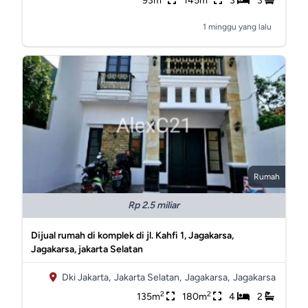
93m
145m
3
3
1 minggu yang lalu
Rumah
Rp 2.5 miliar
Dijual rumah di komplek di jl. Kahfi 1, Jagakarsa,
Jagakarsa, jakarta Selatan
Dki Jakarta,
Jakarta Selatan,
Jagakarsa,
Jagakarsa
2
2
135m
180m
4
2