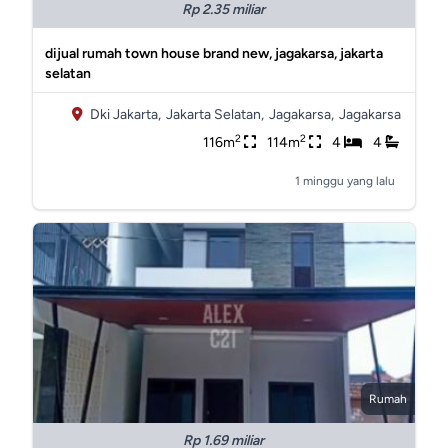
Rp 2.35 miliar
dijual rumah town house brand new, jagakarsa, jakarta
selatan
Dki Jakarta,
Jakarta Selatan,
Jagakarsa,
Jagakarsa
2
2
116m
114m
4
4
1 minggu yang lalu
Rumah
Rp 1.69 miliar