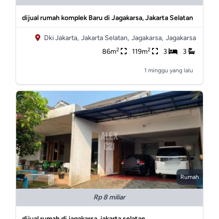
dijual rumah komplek Baru di Jagakarsa, Jakarta Selatan
Dki Jakarta,
Jakarta Selatan,
Jagakarsa,
Jagakarsa
2
2
86m
119m
3
3
1 minggu yang lalu
Rumah
Rp 8 miliar
dijual rumah di jagakarsa, jakarta selatan