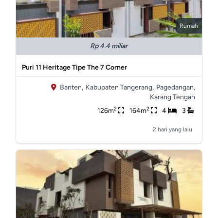
Rumah
Rp 4.4 miliar
Puri 11 Heritage Tipe The 7 Corner
Banten,
Kabupaten Tangerang,
Pagedangan,
Karang Tengah
2
2
126m
164m
4
3
2 hari yang lalu