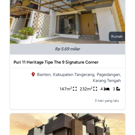
Rumah
Rp 5.69 miliar
Puri 11 Heritage Tipe The 9 Signature Corner
Banten,
Kabupaten Tangerang,
Pagedangan,
Karang Tengah
2
2
147m
232m
4
3
3 hari yang lalu