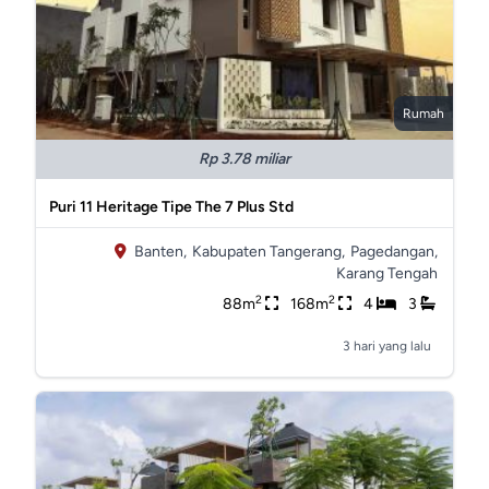
Rumah
Rp 3.78 miliar
Puri 11 Heritage Tipe The 7 Plus Std
Banten,
Kabupaten Tangerang,
Pagedangan,
Karang Tengah
2
2
88m
168m
4
3
3 hari yang lalu