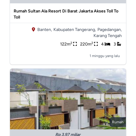
Rumah Sultan Ala Resort Di Barat Jakarta Akses Toll To
Toll
Banten,
Kabupaten Tangerang,
Pagedangan,
Karang Tengah
2
2
122m
220m
4
3
1 minggu yang lalu
Rumah
Rp 3.97 miliar