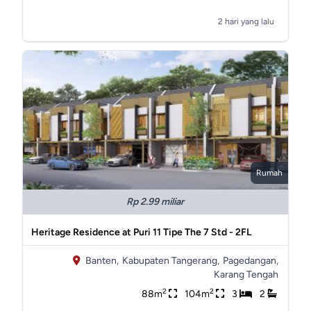
2 hari yang lalu
Rumah
Rp 2.99 miliar
Heritage Residence at Puri 11 Tipe The 7 Std - 2FL
Banten,
Kabupaten Tangerang,
Pagedangan,
Karang Tengah
2
2
88m
104m
3
2