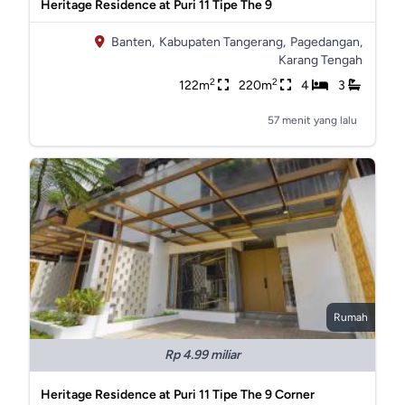
Heritage Residence at Puri 11 Tipe The 9
Banten,
Kabupaten Tangerang,
Pagedangan,
Karang Tengah
2
2
122m
220m
4
3
57 menit yang lalu
Rumah
Rp 4.99 miliar
Heritage Residence at Puri 11 Tipe The 9 Corner