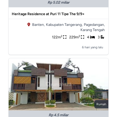
Rp 5.02 miliar
Heritage Residence at Puri 11 Tipe The 9/9+
Banten,
Kabupaten Tangerang,
Pagedangan,
Karang Tengah
2
2
122m
229m
4
3
6 hari yang lalu
Rumah
Rp 4.5 miliar