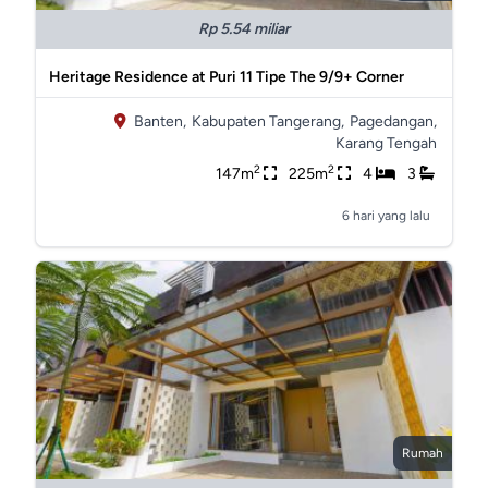
Rp 5.54 miliar
Heritage Residence at Puri 11 Tipe The 9/9+ Corner
Banten,
Kabupaten Tangerang,
Pagedangan,
Karang Tengah
2
2
147m
225m
4
3
6 hari yang lalu
Rumah