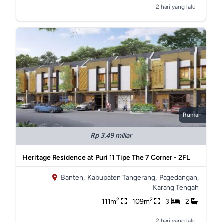
2 hari yang lalu
Rumah
Rp 3.49 miliar
Heritage Residence at Puri 11 Tipe The 7 Corner - 2FL
Banten,
Kabupaten Tangerang,
Pagedangan,
Karang Tengah
2
2
111m
109m
3
2
2 hari yang lalu