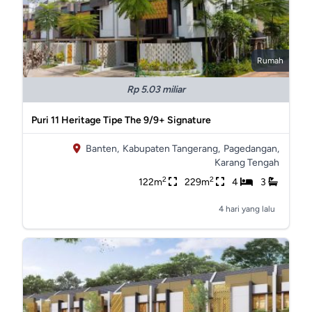
Rumah
Rp 5.03 miliar
Puri 11 Heritage Tipe The 9/9+ Signature
Banten,
Kabupaten Tangerang,
Pagedangan,
Karang Tengah
2
2
122m
229m
4
3
4 hari yang lalu