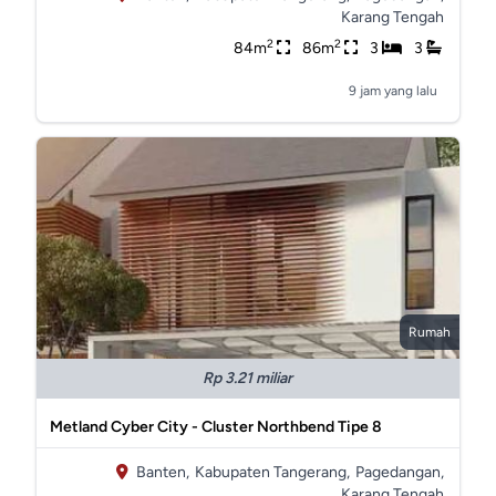
Karang Tengah
2
2
84m
86m
3
3
9 jam yang lalu
Rumah
Rp 3.21 miliar
Metland Cyber City - Cluster Northbend Tipe 8
Banten,
Kabupaten Tangerang,
Pagedangan,
Karang Tengah