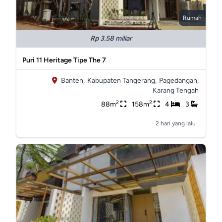
Rumah
Rp 3.58 miliar
Puri 11 Heritage Tipe The 7
Banten,
Kabupaten Tangerang,
Pagedangan,
Karang Tengah
2
2
88m
158m
4
3
2 hari yang lalu