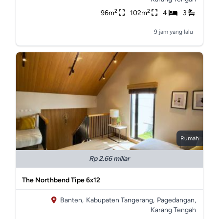
2
2
96m
102m
4
3
9 jam yang lalu
Rumah
Rp 2.66 miliar
The Northbend Tipe 6x12
Banten,
Kabupaten Tangerang,
Pagedangan,
Karang Tengah