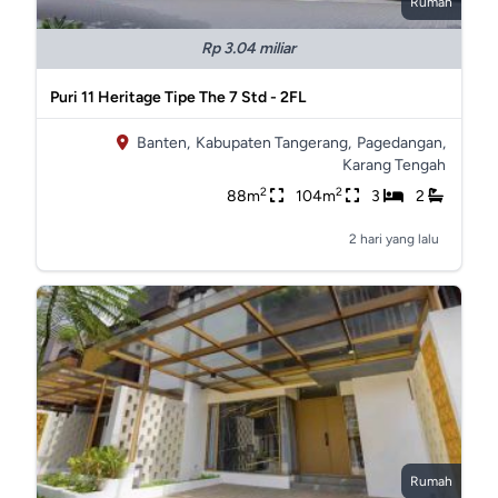
Rumah
Rp 3.04 miliar
Puri 11 Heritage Tipe The 7 Std - 2FL
Banten,
Kabupaten Tangerang,
Pagedangan,
Karang Tengah
2
2
88m
104m
3
2
2 hari yang lalu
Rumah