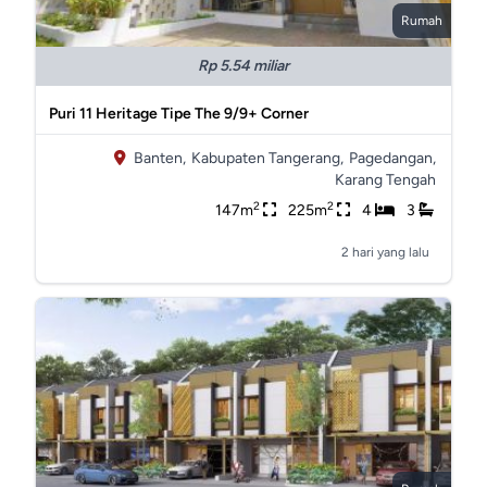
Rumah
Rp 5.54 miliar
Puri 11 Heritage Tipe The 9/9+ Corner
Banten,
Kabupaten Tangerang,
Pagedangan,
Karang Tengah
2
2
147m
225m
4
3
2 hari yang lalu