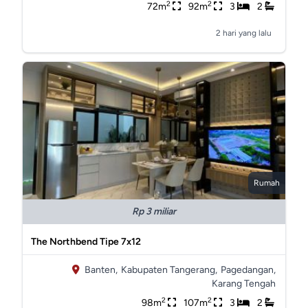
2
2
72m
92m
3
2
2 hari yang lalu
Rumah
Rp 3 miliar
The Northbend Tipe 7x12
Banten,
Kabupaten Tangerang,
Pagedangan,
Karang Tengah
2
2
98m
107m
3
2