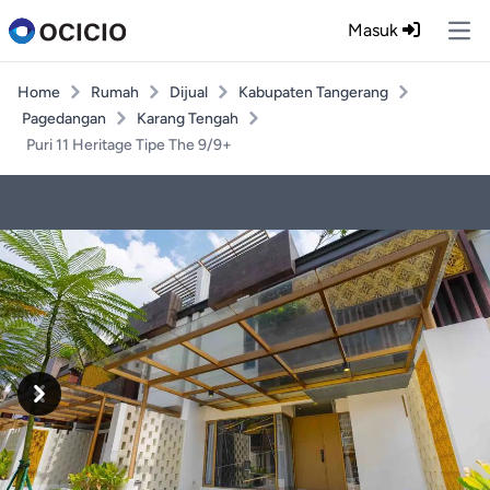
Masuk
Ope
Home
Rumah
Dijual
Kabupaten Tangerang
Pagedangan
Karang Tengah
Puri 11 Heritage Tipe The 9/9+
Previous
Next