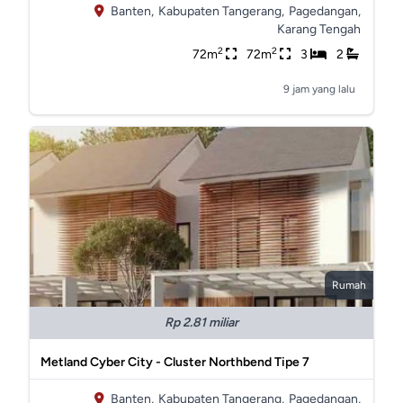
Banten,
Kabupaten Tangerang,
Pagedangan,
Karang Tengah
2
2
72m
72m
3
2
9 jam yang lalu
Rumah
Rp 2.81 miliar
Metland Cyber City - Cluster Northbend Tipe 7
Banten,
Kabupaten Tangerang,
Pagedangan,