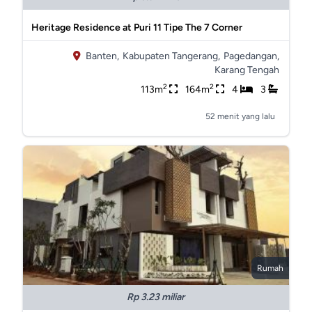
Heritage Residence at Puri 11 Tipe The 7 Corner
Banten,
Kabupaten Tangerang,
Pagedangan,
Karang Tengah
2
2
113m
164m
4
3
52 menit yang lalu
Rumah
Rp 3.23 miliar