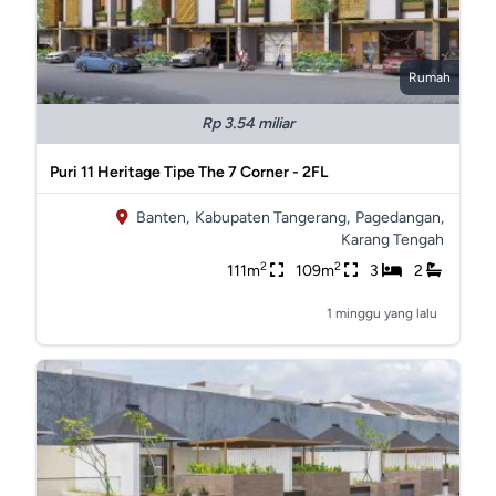
Rumah
Rp 3.54 miliar
Puri 11 Heritage Tipe The 7 Corner - 2FL
Banten,
Kabupaten Tangerang,
Pagedangan,
Karang Tengah
2
2
111m
109m
3
2
1 minggu yang lalu