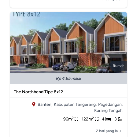
Rumah
Rp 4.65 miliar
The Northbend Tipe 8x12
Banten,
Kabupaten Tangerang,
Pagedangan,
Karang Tengah
2
2
96m
122m
4
3
2 hari yang lalu