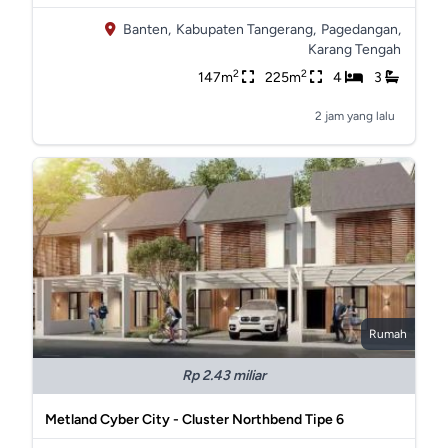
Banten,
Kabupaten Tangerang,
Pagedangan,
Karang Tengah
2
2
147m
225m
4
3
2 jam yang lalu
Rumah
Rp 2.43 miliar
Metland Cyber City - Cluster Northbend Tipe 6