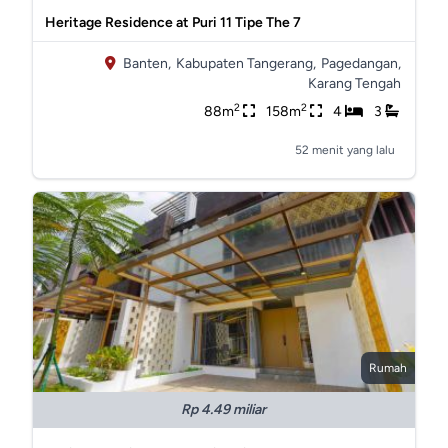
Heritage Residence at Puri 11 Tipe The 7
Banten,
Kabupaten Tangerang,
Pagedangan,
Karang Tengah
2
2
88m
158m
4
3
52 menit yang lalu
Rumah
Rp 4.49 miliar