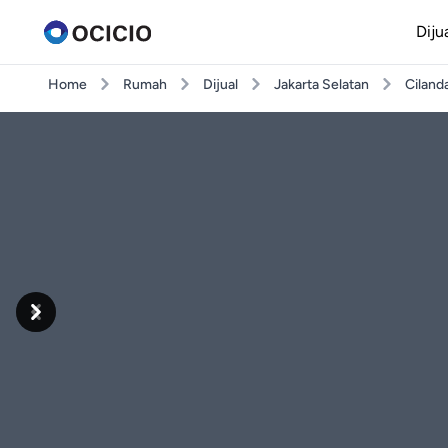
Diju
Home
Rumah
Dijual
Jakarta Selatan
Ciland
Previous
Next