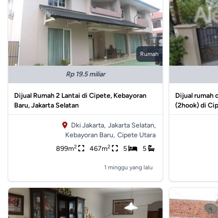
Rumah
Rp 19.5 miliar
Dijual Rumah 2 Lantai di Cipete, Kebayoran
Dijual rumah 
Baru, Jakarta Selatan
(2hook) di Ci
Dki Jakarta,
Jakarta Selatan,
Kebayoran Baru,
Cipete Utara
2
2
899m
467m
5
5
1 minggu yang lalu