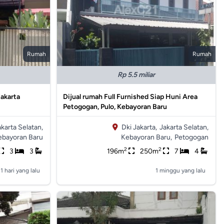
Rumah
Rumah
Rp 5.5 miliar
jakarta
Dijual rumah Full Furnished Siap Huni Area
Petogogan, Pulo, Kebayoran Baru
akarta Selatan,
Dki Jakarta,
Jakarta Selatan,
ebayoran Baru
Kebayoran Baru,
Petogogan
2
2
3
3
196m
250m
7
4
1 hari yang lalu
1 minggu yang lalu