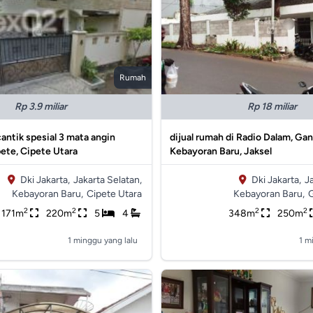
Rumah
Rp 3.9 miliar
Rp 18 miliar
cantik spesial 3 mata angin
dijual rumah di Radio Dalam, Gan
pete, Cipete Utara
Kebayoran Baru, Jaksel
Dki Jakarta,
Jakarta Selatan,
Dki Jakarta,
J
Kebayoran Baru,
Cipete Utara
Kebayoran Baru,
G
2
2
2
2
171m
220m
5
4
348m
250m
1 minggu yang lalu
1 m