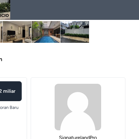
n
 miliar
oran Baru
SignaturelandPro