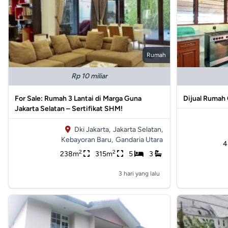
Rumah
Rp 10 miliar
For Sale: Rumah 3 Lantai di Marga Guna
Dijual Rumah 
Jakarta Selatan – Sertifikat SHM!
Dki Jakarta,
Jakarta Selatan,
Kebayoran Baru,
Gandaria Utara
4
2
2
238m
315m
5
3
3 hari yang lalu