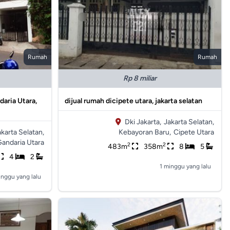
Rumah
Rumah
Rp 8 miliar
daria Utara,
dijual rumah dicipete utara, jakarta selatan
Dki Jakarta,
Jakarta Selatan,
akarta Selatan,
Kebayoran Baru,
Cipete Utara
andaria Utara
2
2
483m
358m
8
5
4
2
1 minggu yang lalu
inggu yang lalu