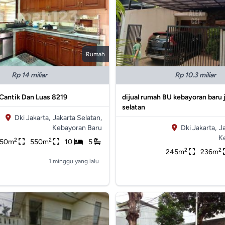
Rumah
Rp 14 miliar
Rp 10.3 miliar
Cantik Dan Luas 8219
dijual rumah BU kebayoran baru 
selatan
Dki Jakarta,
Jakarta Selatan,
Kebayoran Baru
Dki Jakarta,
J
K
2
2
50m
550m
10
5
2
2
245m
236m
1 minggu yang lalu