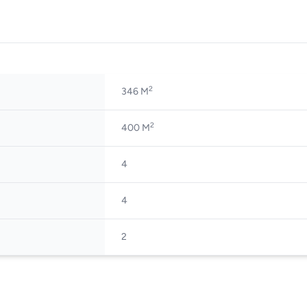
2
346 M
2
400 M
4
4
2