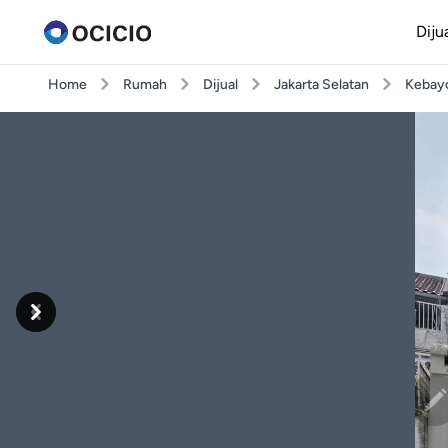
Diju
Home
Rumah
Dijual
Jakarta Selatan
Kebayo
Previous
Next