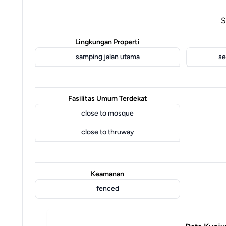
S
Lingkungan Properti
samping jalan utama
se
Fasilitas Umum Terdekat
close to mosque
close to thruway
Keamanan
fenced