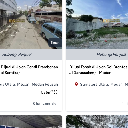
Tanah
Hubungi Penjual
Hubungi Penjual
Dijual di Jalan Candi Prambanan
Dijual Tanah di Jalan Sei Branta
el Santika)
Jl.Darussalam) - Medan
ra Utara,
Medan,
Medan Petisah
Sumatera Utara,
Medan,
M
2
535m
6 hari yang lalu
1 m