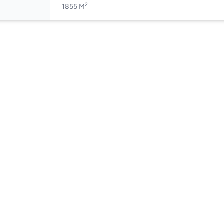
2
1855 M