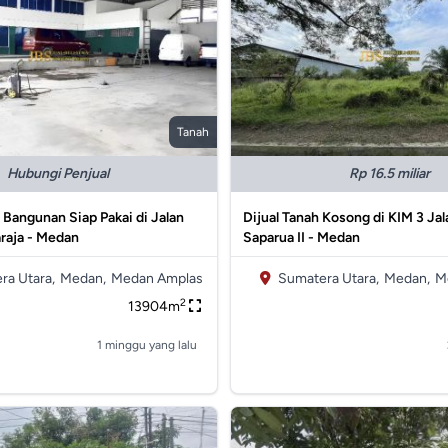
Tanah
Hubungi Penjual
Rp 16.5 miliar
& Bangunan Siap Pakai di Jalan
Dijual Tanah Kosong di KIM 3 Jal
raja - Medan
Saparua II - Medan
ra Utara,
Medan,
Medan Amplas
Sumatera Utara,
Medan,
M
2
13904m
1 minggu yang lalu