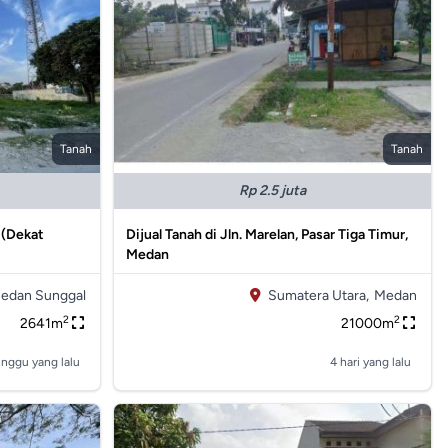
Tanah
Tanah
Rp 2.5 juta
s (Dekat
Dijual Tanah di Jln. Marelan, Pasar Tiga Timur,
Medan
edan Sunggal
Sumatera Utara,
Medan
2
2
2641m
21000m
inggu yang lalu
4 hari yang lalu