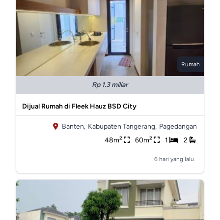
Rumah
Rp 1.3 miliar
Dijual Rumah di Fleek Hauz BSD City
Banten,
Kabupaten Tangerang,
Pagedangan
2
2
48m
60m
1
2
6 hari yang lalu