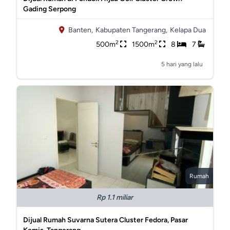
Gading Serpong
Banten,
Kabupaten Tangerang,
Kelapa Dua
2
2
500m
1500m
8
7
5 hari yang lalu
Rumah
Rp 1.1 miliar
Dijual Rumah Suvarna Sutera Cluster Fedora, Pasar