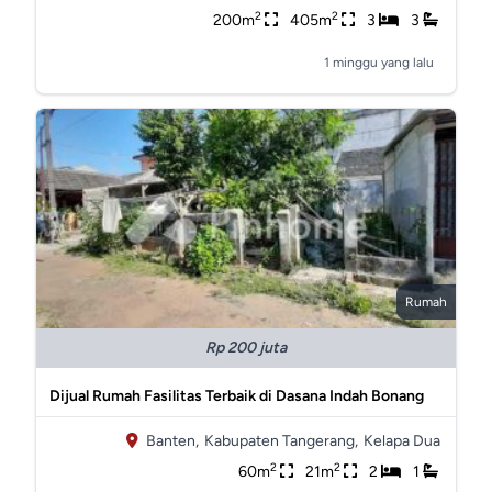
2
2
200m
405m
3
3
1 minggu yang lalu
Rumah
Rp 200 juta
Dijual Rumah Fasilitas Terbaik di Dasana Indah Bonang
Banten,
Kabupaten Tangerang,
Kelapa Dua
2
2
60m
21m
2
1