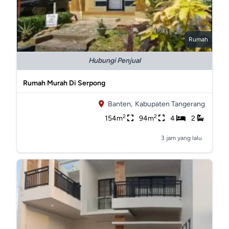
Rumah
Hubungi Penjual
Rumah Murah Di Serpong
Banten,
Kabupaten Tangerang
2
2
154m
94m
4
2
3 jam yang lalu