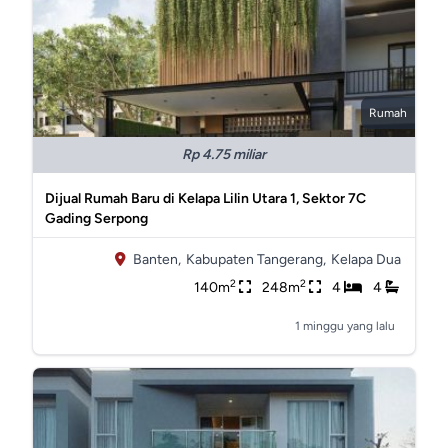
Rumah
Rp 4.75 miliar
Dijual Rumah Baru di Kelapa Lilin Utara 1, Sektor 7C
Gading Serpong
Banten,
Kabupaten Tangerang,
Kelapa Dua
2
2
140m
248m
4
4
1 minggu yang lalu