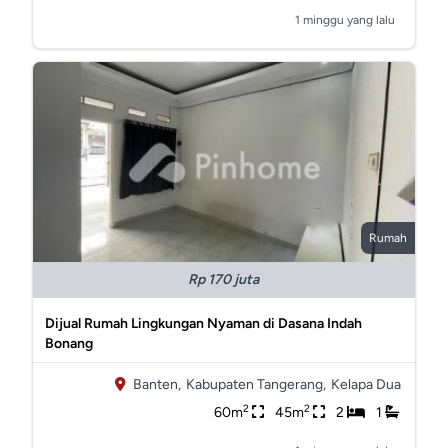
1 minggu yang lalu
Rumah
Rp 170 juta
Dijual Rumah Lingkungan Nyaman di Dasana Indah
Bonang
Banten,
Kabupaten Tangerang,
Kelapa Dua
2
2
60m
45m
2
1