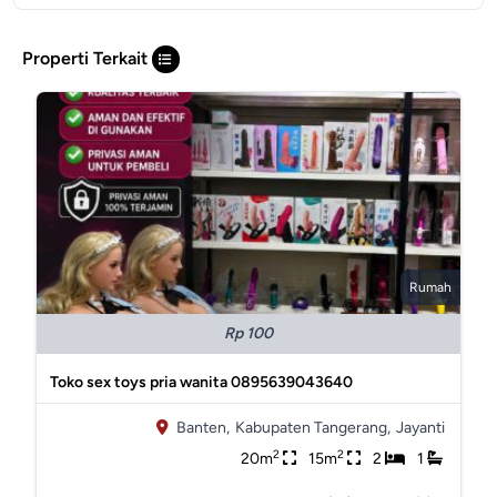
Properti Terkait
Rumah
Rp 100
Toko sex toys pria wanita 0895639043640
Banten,
Kabupaten Tangerang,
Jayanti
2
2
20m
15m
2
1