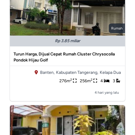
Rumah
Rp 3.85 miliar
Turun Harga, Dijual Cepat Rumah Cluster Chrysocolla
Pondok Hijau Golf
Banten,
Kabupaten Tangerang,
Kelapa Dua
2
2
276m
256m
4
3
4 hari yang lalu