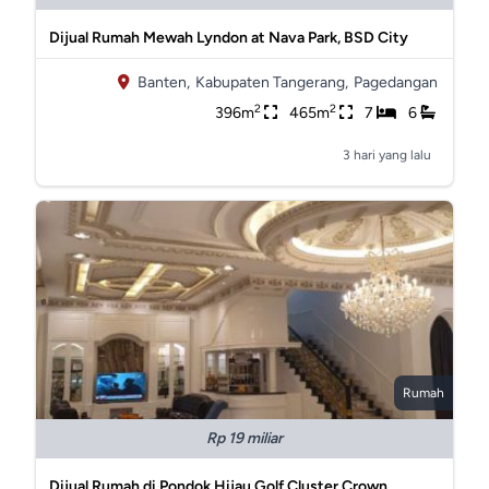
Dijual Rumah Mewah Lyndon at Nava Park, BSD City
Banten,
Kabupaten Tangerang,
Pagedangan
2
2
396m
465m
7
6
3 hari yang lalu
Rumah
Rp 19 miliar
Dijual Rumah di Pondok Hijau Golf Cluster Crown