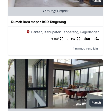
Rumah
Hubungi Penjual
Rumah Baru mepet BSD Tangerang
Banten,
Kabupaten Tangerang,
Pagedangan
2
2
83m
180m
3
3
1 minggu yang lalu
Rumah