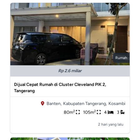
Rumah
Rp 2.6 miliar
Dijual Cepat Rumah di Cluster Cleveland PIK 2,
Tangerang
Banten,
Kabupaten Tangerang,
Kosambi
2
2
80m
105m
4
3
2 hari yang lalu