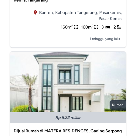
Kemis, Tangerang
Banten,
Kabupaten Tangerang,
Pasarkemis,
Pasar Kemis
2
2
160m
160m
3
2
1 minggu yang lalu
Rumah
Rp 6.22 miliar
Dijual Rumah di MATERA RESIDENCES, Gading Serpong