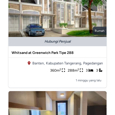
Rumah
Hubungi Penjual
Whitsand at Greenwich Park Tipe 288
Banten,
Kabupaten Tangerang,
Pagedangan
2
2
360m
288m
3
3
1 minggu yang lalu