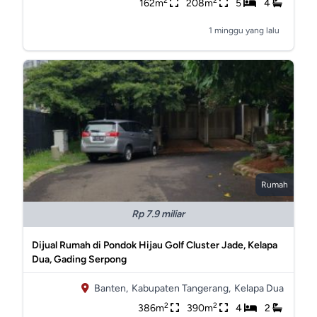
2
2
162m
208m
5
4
1 minggu yang lalu
Rumah
Rp 7.9 miliar
Dijual Rumah di Pondok Hijau Golf Cluster Jade, Kelapa
Dua, Gading Serpong
Banten,
Kabupaten Tangerang,
Kelapa Dua
2
2
386m
390m
4
2