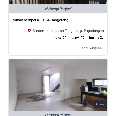
Hubungi Penjual
Rumah nempel ICE BSD Tangerang
Banten,
Kabupaten Tangerang,
Pagedangan
2
2
97m
160m
2
3
3 hari yang lalu
Rumah
Hubungi Penjual