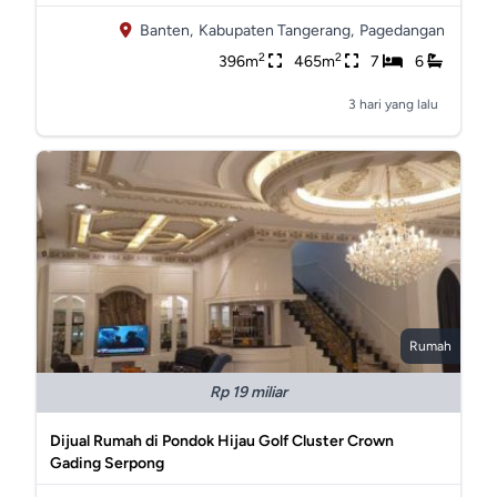
Banten,
Kabupaten Tangerang,
Pagedangan
2
2
396m
465m
7
6
3 hari yang lalu
Rumah
Rp 19 miliar
Dijual Rumah di Pondok Hijau Golf Cluster Crown
Gading Serpong