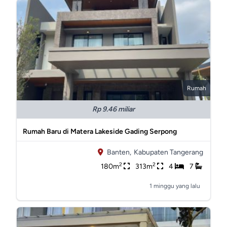
Rumah
Rp 9.46 miliar
Rumah Baru di Matera Lakeside Gading Serpong
Banten,
Kabupaten Tangerang
2
2
180m
313m
4
7
1 minggu yang lalu