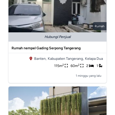
Rumah
Hubungi Penjual
Rumah nempel Gading Serpong Tangerang
Banten,
Kabupaten Tangerang,
Kelapa Dua
2
2
115m
60m
2
1
1 minggu yang lalu