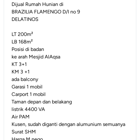
Dijual Rumah Hunian di
BRAZILIA FLAMENGO D/I no 9
DELATINOS
LT 200m²
LB 168m²
Posisi di badan
ke arah Mesjid AlAqsa
KT 3+1
KM 3 +1
ada balcony
Garasi 1 mobil
Carport 1 mobil
Taman depan dan belakang
listrik 4400 VA
Air PAM
Kusen, sudah diganti dengan alumunium semuanya
Surat SHM
Harga M nego