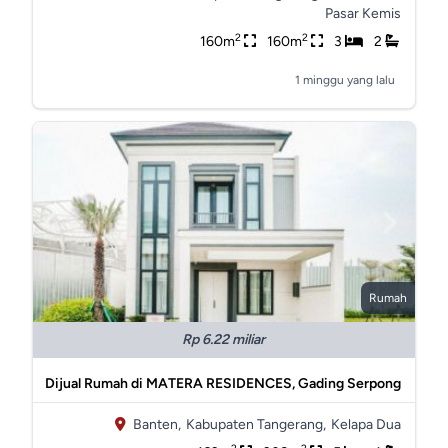
Pasar Kemis
2
2
160m
160m
3
2
1 minggu yang lalu
Rumah
Rp 6.22 miliar
Dijual Rumah di MATERA RESIDENCES, Gading Serpong
Banten,
Kabupaten Tangerang,
Kelapa Dua