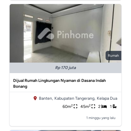
Rumah
Rp 170 juta
Dijual Rumah Lingkungan Nyaman di Dasana Indah
Bonang
Banten,
Kabupaten Tangerang,
Kelapa Dua
2
2
60m
45m
2
1
1 minggu yang lalu