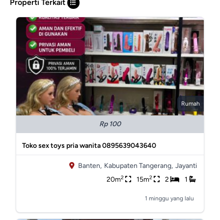
Properti Terkait
Rumah
Rp 100
Toko sex toys pria wanita 0895639043640
Banten,
Kabupaten Tangerang,
Jayanti
2
2
20m
15m
2
1
1 minggu yang lalu