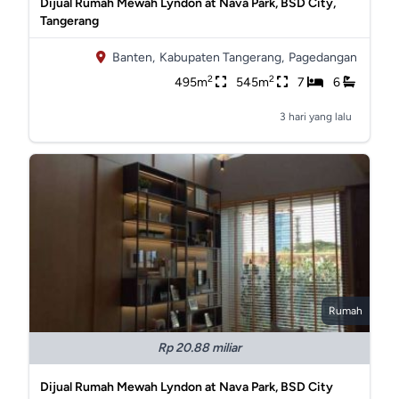
Dijual Rumah Mewah Lyndon at Nava Park, BSD City,
Tangerang
Banten,
Kabupaten Tangerang,
Pagedangan
2
2
495m
545m
7
6
3 hari yang lalu
Rumah
Rp 20.88 miliar
Dijual Rumah Mewah Lyndon at Nava Park, BSD City