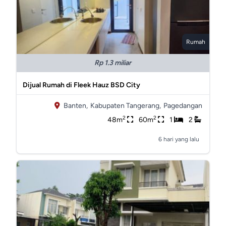
Rumah
Rp 1.3 miliar
Dijual Rumah di Fleek Hauz BSD City
Banten,
Kabupaten Tangerang,
Pagedangan
2
2
48m
60m
1
2
6 hari yang lalu