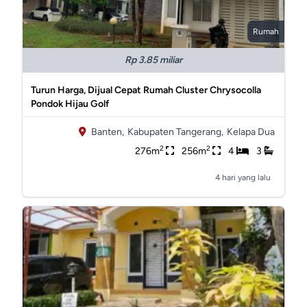
Rumah
Rp 3.85 miliar
Turun Harga, Dijual Cepat Rumah Cluster Chrysocolla
Pondok Hijau Golf
Banten,
Kabupaten Tangerang,
Kelapa Dua
2
2
276m
256m
4
3
4 hari yang lalu