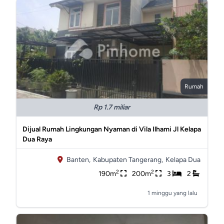
Rumah
Rp 1.7 miliar
Dijual Rumah Lingkungan Nyaman di Vila Ilhami Jl Kelapa
Dua Raya
Banten,
Kabupaten Tangerang,
Kelapa Dua
2
2
190m
200m
3
2
1 minggu yang lalu