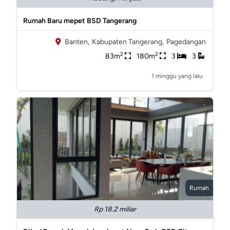
Rumah Baru mepet BSD Tangerang
Banten,
Kabupaten Tangerang,
Pagedangan
2
2
83m
180m
3
3
1 minggu yang lalu
Rumah
Rp 18.2 miliar