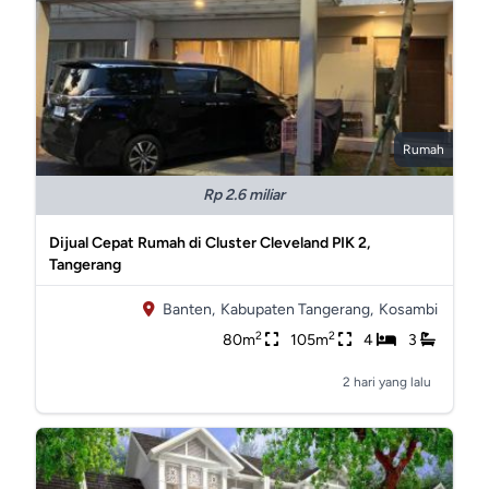
Rumah
Rp 2.6 miliar
Dijual Cepat Rumah di Cluster Cleveland PIK 2,
Tangerang
Banten,
Kabupaten Tangerang,
Kosambi
2
2
80m
105m
4
3
2 hari yang lalu