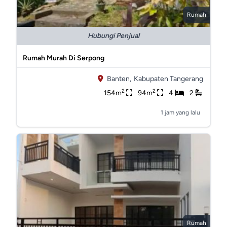
Rumah
Hubungi Penjual
Rumah Murah Di Serpong
Banten,
Kabupaten Tangerang
2
2
154m
94m
4
2
1 jam yang lalu
Rumah