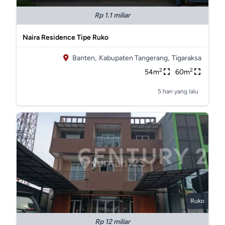
Rp 1.1 miliar
Naira Residence Tipe Ruko
Banten,
Kabupaten Tangerang,
Tigaraksa
2
2
54m
60m
5 hari yang lalu
Ruko
Rp 12 miliar