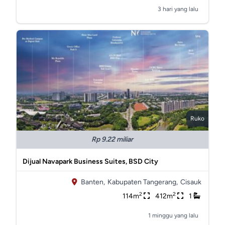
3 hari yang lalu
Ruko
Rp 9.22 miliar
Dijual Navapark Business Suites, BSD City
Banten,
Kabupaten Tangerang,
Cisauk
2
2
114m
412m
1
1 minggu yang lalu