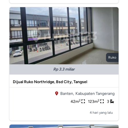
Ruko
Rp 3.3 miliar
Dijual Ruko Northridge, Bsd City, Tangsel
Banten,
Kabupaten Tangerang
2
2
42m
123m
3
4 hari yang lalu