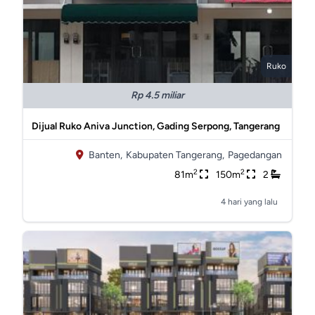
Ruko
Rp 4.5 miliar
Dijual Ruko Aniva Junction, Gading Serpong, Tangerang
Banten,
Kabupaten Tangerang,
Pagedangan
2
2
81m
150m
2
4 hari yang lalu