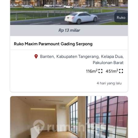
Ruko
Rp 13 miliar
Ruko Maxim Paramount Gading Serpong
Banten,
Kabupaten Tangerang,
Kelapa Dua,
Pakulonan Barat
2
2
116m
451m
4 hari yang lalu