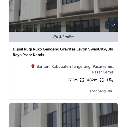
Ruko
Rp 3.1 miliar
Dijual Rugi Ruko Gandeng Gravitas Lavon SwanCity, Jln
Raya Pasar Kemis
Banten,
Kabupaten Tangerang,
Pasarkemis,
Pasar Kemis
2
2
170m
482m
1
3 hari yang lalu