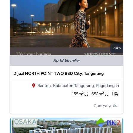
Ruko
Rp 18.66 miliar
Dijual NORTH POINT TWO BSD City, Tangerang
Banten,
Kabupaten Tangerang,
Pagedangan
2
2
155m
652m
1
7 jam yang lalu