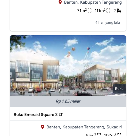
Banten,
Kabupaten Tangerang
2
2
71m
111m
2
4 hari yang lalu
Ruko
Rp 1.25 miliar
Ruko Emerald Square 2 LT
Banten,
Kabupaten Tangerang,
Sukadiri
2
2
55m
107m