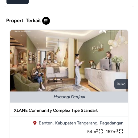
Properti Terkait
Ruko
Hubungi Penjual
XLANE Community Complex Tipe Standart
Banten,
Kabupaten Tangerang,
Pagedangan
2
2
54m
167m