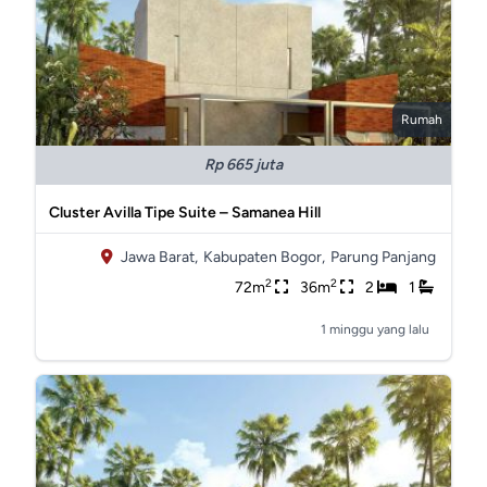
Rumah
Rp 665 juta
Cluster Avilla Tipe Suite – Samanea Hill
Jawa Barat,
Kabupaten Bogor,
Parung Panjang
2
2
72m
36m
2
1
1 minggu yang lalu