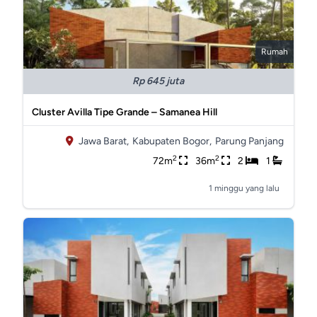
Rumah
Rp 645 juta
Cluster Avilla Tipe Grande – Samanea Hill
Jawa Barat,
Kabupaten Bogor,
Parung Panjang
2
2
72m
36m
2
1
1 minggu yang lalu