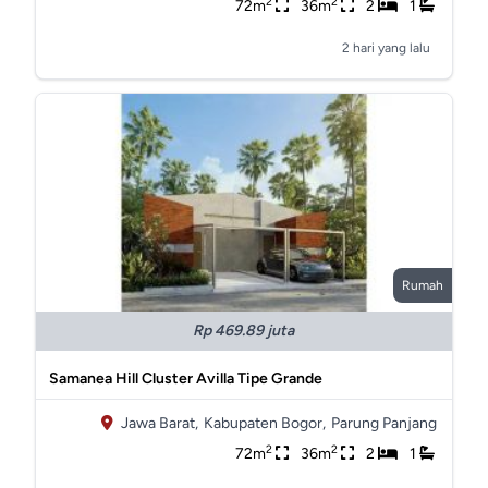
2
2
72m
36m
2
1
2 hari yang lalu
Rumah
Rp 469.89 juta
Samanea Hill Cluster Avilla Tipe Grande
Jawa Barat,
Kabupaten Bogor,
Parung Panjang
2
2
72m
36m
2
1