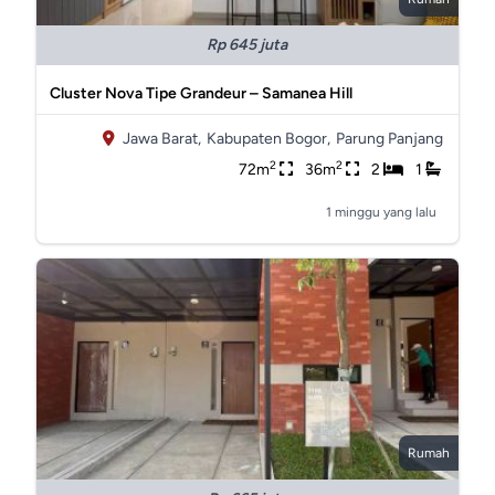
Rp 645 juta
Cluster Nova Tipe Grandeur – Samanea Hill
Jawa Barat,
Kabupaten Bogor,
Parung Panjang
2
2
72m
36m
2
1
1 minggu yang lalu
Rumah