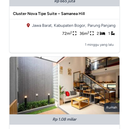
Rp 665 juta
Cluster Nova Tipe Suite – Samanea Hill
Jawa Barat,
Kabupaten Bogor,
Parung Panjang
2
2
72m
36m
2
1
1 minggu yang lalu
Rumah
Rp 1.08 miliar