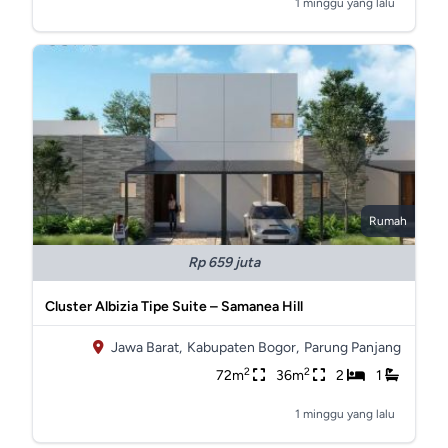
1 minggu yang lalu
Rumah
Rp 659 juta
Cluster Albizia Tipe Suite – Samanea Hill
Jawa Barat,
Kabupaten Bogor,
Parung Panjang
2
2
72m
36m
2
1
1 minggu yang lalu