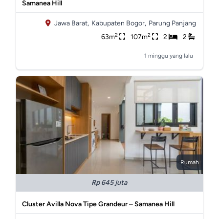
Samanea Hill
Jawa Barat,
Kabupaten Bogor,
Parung Panjang
2
2
63m
107m
2
2
1 minggu yang lalu
Rumah
Rp 645 juta
Cluster Avilla Nova Tipe Grandeur – Samanea Hill