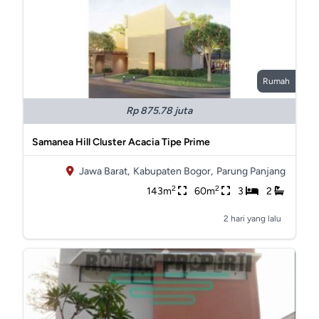
Rumah
Rp 875.78 juta
Samanea Hill Cluster Acacia Tipe Prime
Jawa Barat,
Kabupaten Bogor,
Parung Panjang
2
2
143m
60m
3
2
2 hari yang lalu