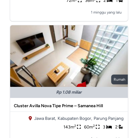
72m
36m
2
1
1 minggu yang lalu
Rumah
Rp 1.08 miliar
Cluster Avilla Nova Tipe Prime – Samanea Hill
Jawa Barat,
Kabupaten Bogor,
Parung Panjang
2
2
143m
60m
3
2