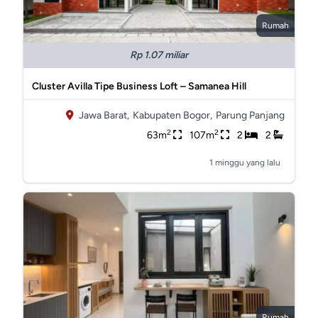
Rumah
Rp 1.07 miliar
Cluster Avilla Tipe Business Loft – Samanea Hill
Jawa Barat,
Kabupaten Bogor,
Parung Panjang
2
2
63m
107m
2
2
1 minggu yang lalu
Rumah