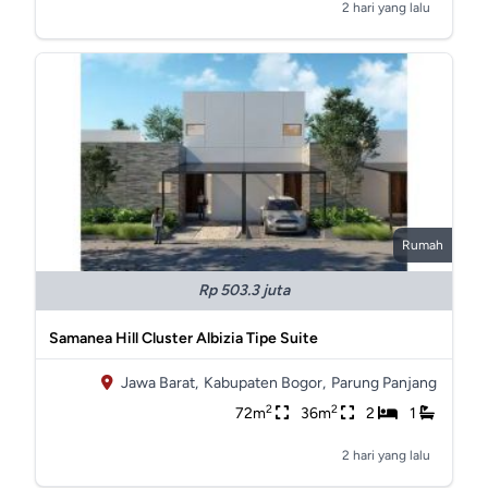
2 hari yang lalu
Rumah
Rp 503.3 juta
Samanea Hill Cluster Albizia Tipe Suite
Jawa Barat,
Kabupaten Bogor,
Parung Panjang
2
2
72m
36m
2
1
2 hari yang lalu