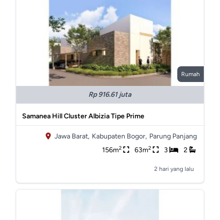
Rumah
Rp 916.61 juta
Samanea Hill Cluster Albizia Tipe Prime
Jawa Barat,
Kabupaten Bogor,
Parung Panjang
2
2
156m
63m
3
2
2 hari yang lalu