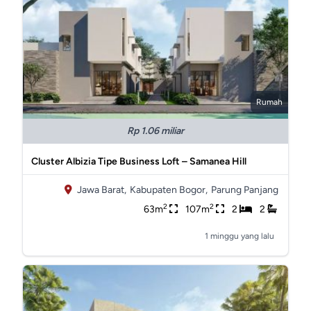
Rumah
Rp 1.06 miliar
Cluster Albizia Tipe Business Loft – Samanea Hill
Jawa Barat,
Kabupaten Bogor,
Parung Panjang
2
2
63m
107m
2
2
1 minggu yang lalu