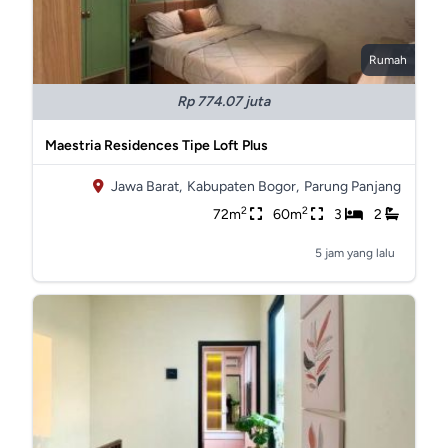
Rumah
Rp 774.07 juta
Maestria Residences Tipe Loft Plus
Jawa Barat,
Kabupaten Bogor,
Parung Panjang
2
2
72m
60m
3
2
5 jam yang lalu