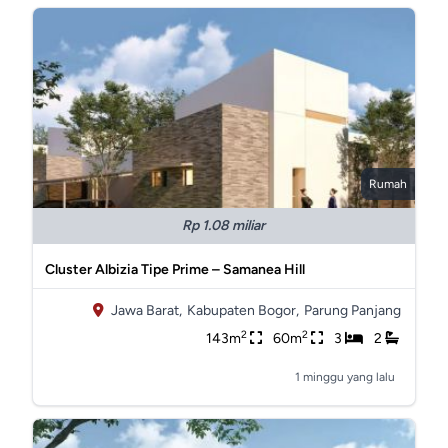
Rumah
Rp 1.08 miliar
Cluster Albizia Tipe Prime – Samanea Hill
Jawa Barat,
Kabupaten Bogor,
Parung Panjang
2
2
143m
60m
3
2
1 minggu yang lalu