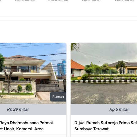
Rumah
Rp 29 miliar
Rp 5 miliar
 Raya Dharmahusada Permai
Dijual Rumah Sutorejo Prima Se
t Unair, Komersil Area
Surabaya Terawat