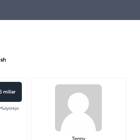
ish
5 miliar
Mulyorejo
Tenny