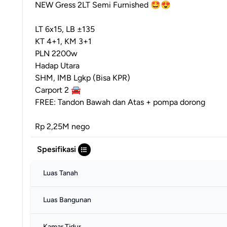
NEW Gress 2LT Semi Furnished 🤩😍
LT 6x15, LB ±135
KT 4+1, KM 3+1
PLN 2200w
Hadap Utara
SHM, IMB Lgkp (Bisa KPR)
Carport 2 🚘
FREE: Tandon Bawah dan Atas + pompa dorong
Rp 2,25M nego
Spesifikasi
Luas Tanah
Luas Bangunan
Kamar Tidur