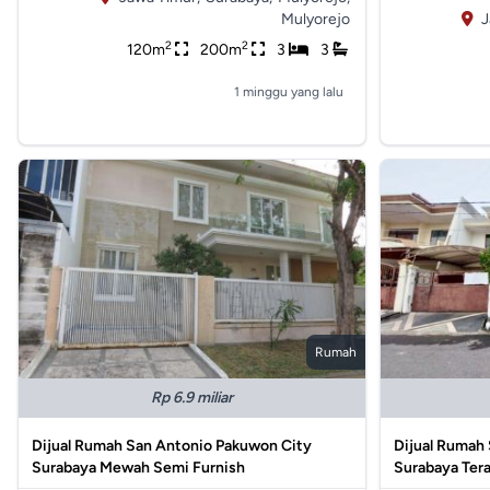
Mulyorejo
J
2
2
120m
200m
3
3
1 minggu yang lalu
Rumah
Rp 6.9 miliar
Dijual Rumah San Antonio Pakuwon City
Dijual Rumah 
Surabaya Mewah Semi Furnish
Surabaya Ter