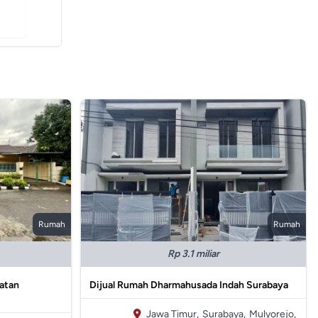
Rumah
Rumah
Rp 3.1 miliar
latan
Dijual Rumah Dharmahusada Indah Surabaya
Jawa Timur,
Surabaya,
Mulyorejo,