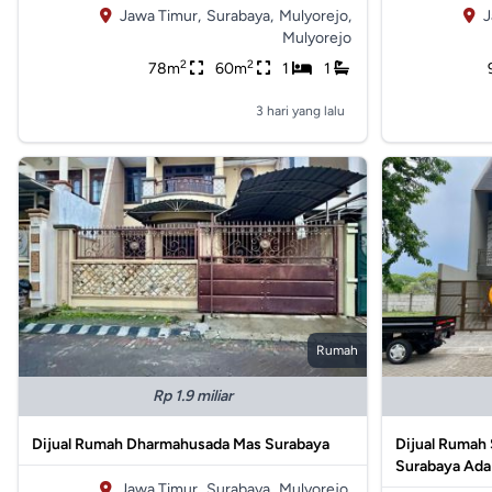
Jawa Timur,
Surabaya,
Mulyorejo,
J
Mulyorejo
2
2
78m
60m
1
1
3 hari yang lalu
Rumah
Rp 1.9 miliar
Dijual Rumah Dharmahusada Mas Surabaya
Dijual Rumah
Surabaya Ada
Jawa Timur,
Surabaya,
Mulyorejo,