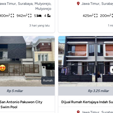
awa Timur,
Surabaya,
Mulyorejo,
Jawa Timur,
Suraba
Mulyorejo
2
2
2
2
900m
942m
5
4
425m
200m
3 hari yang lalu
1 m
Rumah
Rp 5 miliar
Rp 3.25 miliar
 San Antonio Pakuwon City
Dijual Rumah Kertajaya Indah S
 Swim Pool
Jawa Timur,
Suraba