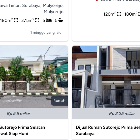
awa Timur,
Surabaya,
Mulyorejo,
Mulyorejo
2
2
120m
180m
2
2
180m
375m
5
5
1 minggu yang lalu
Rumah
Rp 5.5 miliar
Rp 2.25 miliar
Sutorejo Prima Selatan
Dijual Rumah Sutorejo Prima Se
awat Siap Huni
Surabaya