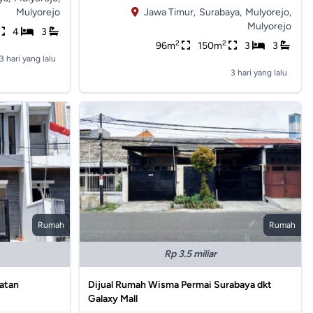
Mulyorejo
Jawa Timur,
Surabaya,
Mulyorejo,
Mulyorejo
4
3
2
2
96m
150m
3
3
3 hari yang lalu
3 hari yang lalu
Rumah
Rumah
Rp 3.5 miliar
latan
Dijual Rumah Wisma Permai Surabaya dkt
Galaxy Mall