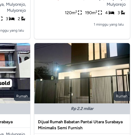
ya,
Mulyorejo,
Mulyorejo
Mulyorejo
2
2
120m
190m
4
3
3
2
1 minggu yang lalu
inggu yang lalu
Rumah
Rumah
Rp 2.2 miliar
urabaya
Dijual Rumah Babatan Pantai Utara Surabaya
Minimalis Semi Furnish
ya,
Mulyorejo,