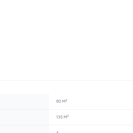
2
90 M
2
135 M
4