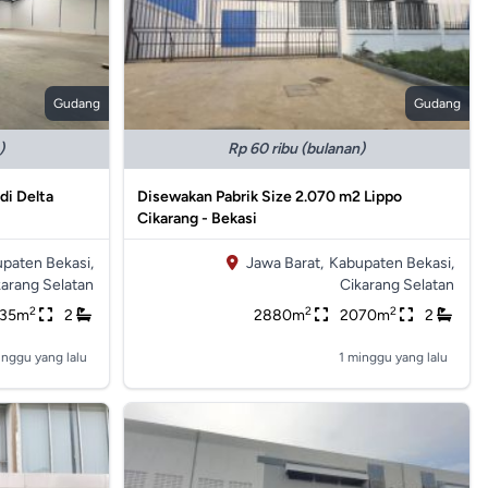
Gudang
Gudang
)
Rp 60 ribu (bulanan)
di Delta
Disewakan Pabrik Size 2.070 m2 Lippo
Cikarang - Bekasi
paten Bekasi,
Jawa Barat,
Kabupaten Bekasi,
karang Selatan
Cikarang Selatan
2
2
2
035m
2
2880m
2070m
2
inggu yang lalu
1 minggu yang lalu