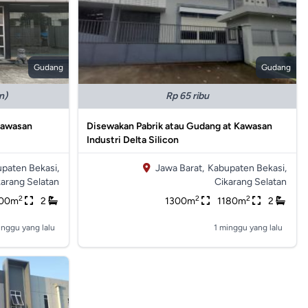
Gudang
Gudang
n)
Rp 65 ribu
 Kawasan
Disewakan Pabrik atau Gudang at Kawasan
Industri Delta Silicon
paten Bekasi,
Jawa Barat,
Kabupaten Bekasi,
karang Selatan
Cikarang Selatan
2
2
2
00m
2
1300m
1180m
2
inggu yang lalu
1 minggu yang lalu