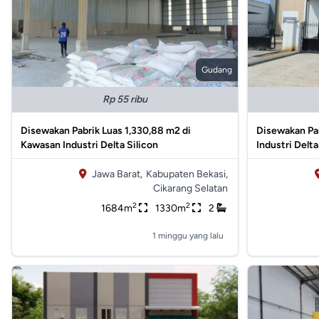
Gudang
Rp 55 ribu
Disewakan Pabrik Luas 1,330,88 m2 di
Disewakan Pa
Kawasan Industri Delta Silicon
Industri Delta
Jawa Barat,
Kabupaten Bekasi,
Cikarang Selatan
2
2
1684m
1330m
2
1 minggu yang lalu