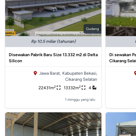
Gudang
Rp 10.5 miliar (tahunan)
Disewakan Pabrik Baru Size 13.332 m2 di Delta
Di sewakan Pa
Silicon
Cikarang Sela
Jawa Barat,
Kabupaten Bekasi,
Cikarang Selatan
2
2
22431m
13332m
4
1 minggu yang lalu