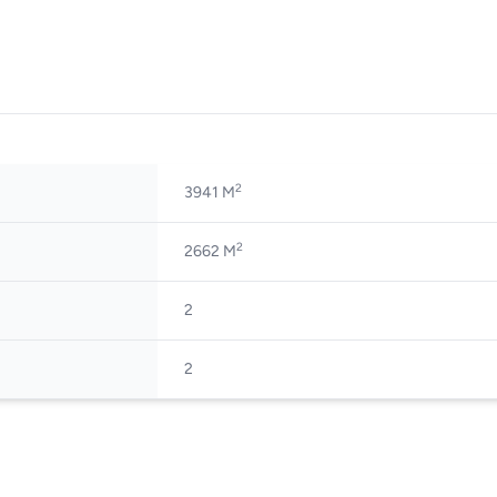
2
3941 M
2
2662 M
2
2