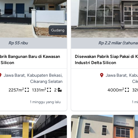
Gudang
Rp 55 ribu
Rp 2.2 miliar (tahuna
brik Bangunan Baru di Kawasan
Disewakan Pabrik Siap Pakai di
 Silicon
Industri Delta Silicon
Jawa Barat,
Kabupaten Bekasi,
Jawa Barat,
Kabu
Cikarang Selatan
Ci
2
2
2
2257m
1331m
2
4000m
32
1 minggu yang lalu
1 m