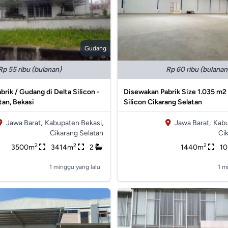
Gudang
Rp 55 ribu (bulanan)
Rp 60 ribu (bulanan
brik / Gudang di Delta Silicon -
Disewakan Pabrik Size 1.035 m2 
tan, Bekasi
Silicon Cikarang Selatan
Jawa Barat,
Kabupaten Bekasi,
Jawa Barat,
Kabu
Cikarang Selatan
Ci
2
2
2
3500m
3414m
2
1440m
1
1 minggu yang lalu
1 m