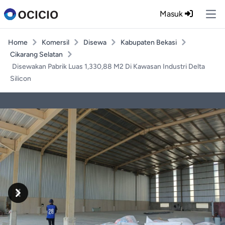
Masuk
Ope
Home
Komersil
Disewa
Kabupaten Bekasi
Cikarang Selatan
Disewakan Pabrik Luas 1,330,88 M2 Di Kawasan Industri Delta
Silicon
Previous
Next