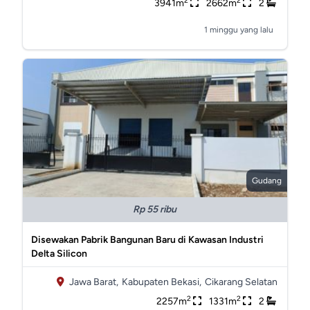
2
2
3941m
2662m
2
1 minggu yang lalu
Gudang
Rp 55 ribu
Disewakan Pabrik Bangunan Baru di Kawasan Industri
Delta Silicon
Jawa Barat,
Kabupaten Bekasi,
Cikarang Selatan
2
2
2257m
1331m
2