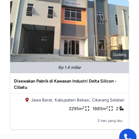
Gudang
Rp 1.4 miliar
Disewakan Pabrik di Kawasan Industri Delta Silicon -
Cibatu
Jawa Barat,
Kabupaten Bekasi,
Cikarang Selatan
2
2
2295m
1885m
2
2 hari yang lalu