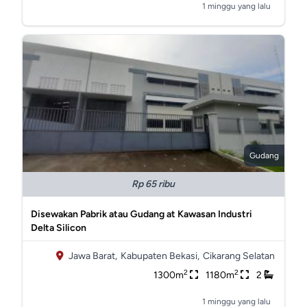
1 minggu yang lalu
Gudang
Rp 65 ribu
Disewakan Pabrik atau Gudang at Kawasan Industri
Delta Silicon
Jawa Barat,
Kabupaten Bekasi,
Cikarang Selatan
2
2
1300m
1180m
2
1 minggu yang lalu