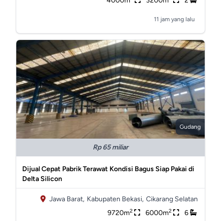
4000m
3200m
2
11 jam yang lalu
Gudang
Rp 65 miliar
Dijual Cepat Pabrik Terawat Kondisi Bagus Siap Pakai di
Delta Silicon
Jawa Barat,
Kabupaten Bekasi,
Cikarang Selatan
2
2
9720m
6000m
6