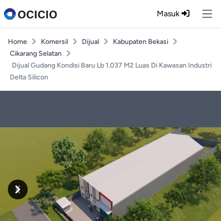
Masuk
Ope
Home
Komersil
Dijual
Kabupaten Bekasi
Cikarang Selatan
Dijual Gudang Kondisi Baru Lb 1.037 M2 Luas Di Kawasan Industri
Delta Silicon
Previous
Next