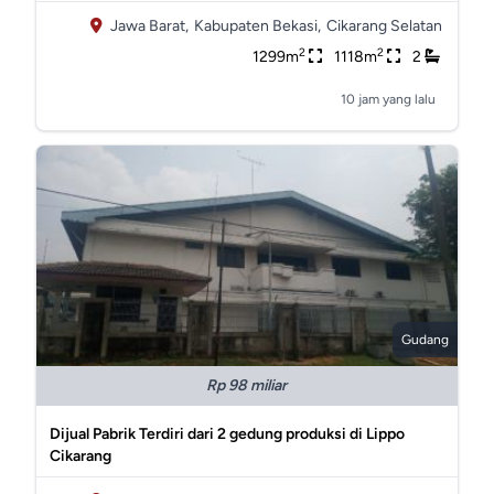
Jawa Barat,
Kabupaten Bekasi,
Cikarang Selatan
2
2
1299m
1118m
2
10 jam yang lalu
Gudang
Rp 98 miliar
Dijual Pabrik Terdiri dari 2 gedung produksi di Lippo
Cikarang