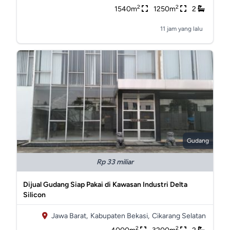
2
2
1540m
1250m
2
11 jam yang lalu
Gudang
Rp 33 miliar
Dijual Gudang Siap Pakai di Kawasan Industri Delta
Silicon
Jawa Barat,
Kabupaten Bekasi,
Cikarang Selatan
2
2