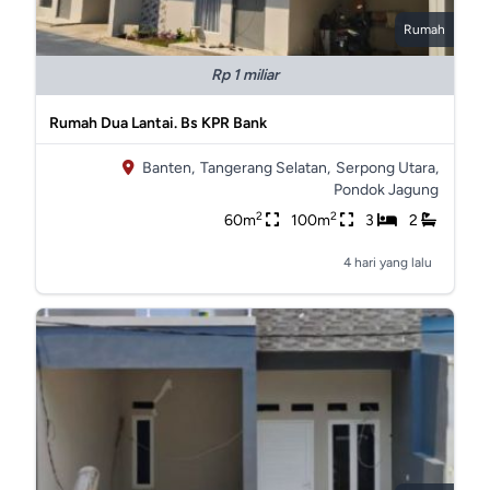
Rumah
Rp 1 miliar
Rumah Dua Lantai. Bs KPR Bank
Banten,
Tangerang Selatan,
Serpong Utara,
Pondok Jagung
2
2
60m
100m
3
2
4 hari yang lalu