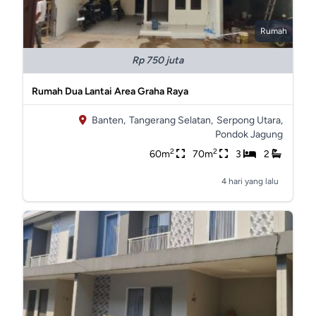
Rumah
Rp 750 juta
Rumah Dua Lantai Area Graha Raya
Banten,
Tangerang Selatan,
Serpong Utara,
Pondok Jagung
2
2
60m
70m
3
2
4 hari yang lalu