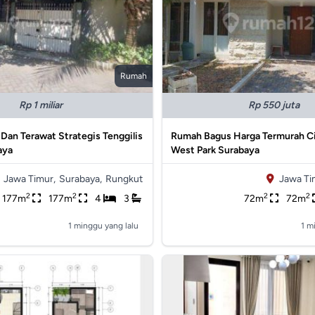
Rumah
Rp 1 miliar
Rp 550 juta
an Terawat Strategis Tenggilis
Rumah Bagus Harga Termurah Ci
aya
West Park Surabaya
Jawa Timur,
Surabaya,
Rungkut
Jawa Ti
2
2
2
2
177m
177m
4
3
72m
72m
1 minggu yang lalu
1 m