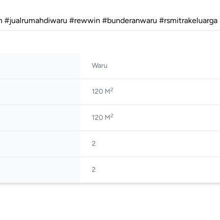
urah #jualrumahdiwaru #rewwin #bunderanwaru #rsmitrakeluarga
Waru
2
120 M
2
120 M
2
2