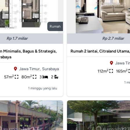
Rumah
Rp 1.7 miliar
Rp 2.7 miliar
Minimalis, Bagus & Strategis,
Rumah 2 lantai, Citraland Utama
rabaya
Jawa Ti
Jawa Timur,
Surabaya
2
2
112m
165m
2
2
57m
80m
3
2
1 m
1 minggu yang lalu