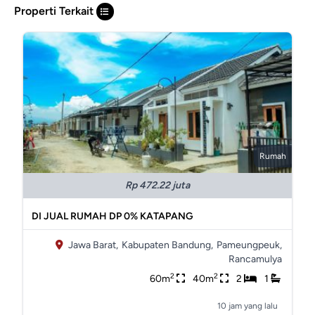
Properti Terkait
Rumah
Rp 472.22 juta
DI JUAL RUMAH DP 0% KATAPANG
Jawa Barat,
Kabupaten Bandung,
Pameungpeuk,
Rancamulya
2
2
60m
40m
2
1
10 jam yang lalu